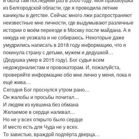
и была там последний раз в 2000 году. Моя прабабушка
из Белгородской области, где я проводила летние
каникулы в детстве. Сейчас много лжи распространяют
неизвестные мне личности, где выдумывают различные
истории о моём переезде в Москву после майдана. А я
никуда не уезжала и не собираюсь. Некоторые даже
умудрились написать в 2018 году информацию, что я
покинула страну с детьми, мужем и дедушкой…
(Дедушка умер в 2015 году). Бог судья всем
недожурналистам и провокаторам. И, пожалуйста,
проверяйте информацию обо мне лично у меня, пока я
ещё жива…
Сегодня Бог проснулся утром рано…
Он жалобы и просьбы почитал…
И людям из кувшина без обмана
Желаемое в сердце наливал…
Но не у всех открыто было сердце
И место есть для Чуда не у всех.
То завистью, враждой подпёрта дверца…