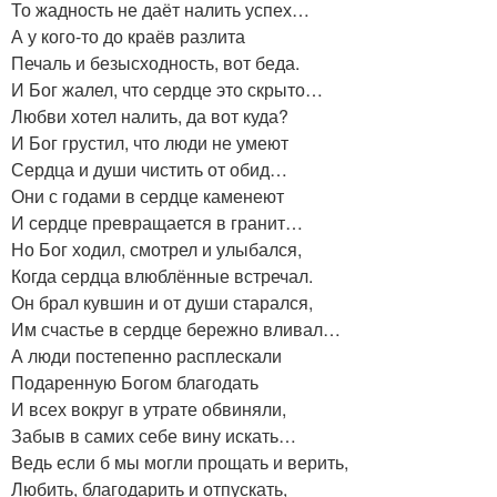
То жадность не даёт налить успех…
А у кого-то до краёв разлита
Печаль и безысходность, вот беда.
И Бог жалел, что сердце это скрыто…
Любви хотел налить, да вот куда?
И Бог грустил, что люди не умеют
Сердца и души чистить от обид…
Они с годами в сердце каменеют
И сердце превращается в гранит…
Но Бог ходил, смотрел и улыбался,
Когда сердца влюблённые встречал.
Он брал кувшин и от души старался,
Им счастье в сердце бережно вливал…
А люди постепенно расплескали
Подаренную Богом благодать
И всех вокруг в утрате обвиняли,
Забыв в самих себе вину искать…
Ведь если б мы могли прощать и верить,
Любить, благодарить и отпускать,