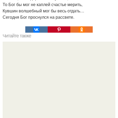
То Бог бы мог не каплей счастье мерить,
Кувшин волшебный мог бы весь отдать…
Сегодня Бог проснулся на рассвете.
Читайте также
Пиcьмo мудрoй жeнщины молoдым дeвушкам?