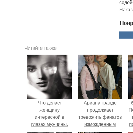
содейс
Наказ
Понр
Читайте также
Что делает
Ариана гранде
женщину
продолжает
П
интересной в
тревожить фанатов
глазах мужчины.
изможденным
п
Женщина глазами
Видом.