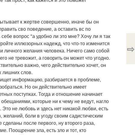
ытывает к жертве совершенно, иначе бы он
править сво поведение, а оставить вс по
 себе вопрос "а удобно ли это мне? Хочу ли я так
 стройте иллюзорных надежд, что что-то изменится
⇨
ли личного желания человека. Ничего само собой
 его не тревожит, а говорить он может что угодно.
ствительно важно, чего действительно хочет, он
х лишних слов.
ет, ищет информацию, разбирается в проблеме,
азобраться. Но он действительно имеет
тных поступках. Тогда и отношение начинает
т обещаниями, которые ни к чему не ведут, нагло
. Это не любовь и здесь нет никакой любви, есть
, желаний, боли в угоду своим садистическим
 сделаны после первого, ну второго раза,
ие. Поощрение зла, есть зло и тот, кто