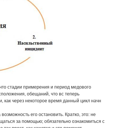
 что стадии примерения и период медового
сположения, обещаний, что вс теперь
и, как через некоторое время данный цикл начн
возможность его остановить. Кратко, это: не
ащаться за помощью; обязательно ознакомиться с
 так прост, как кажется и это поможет