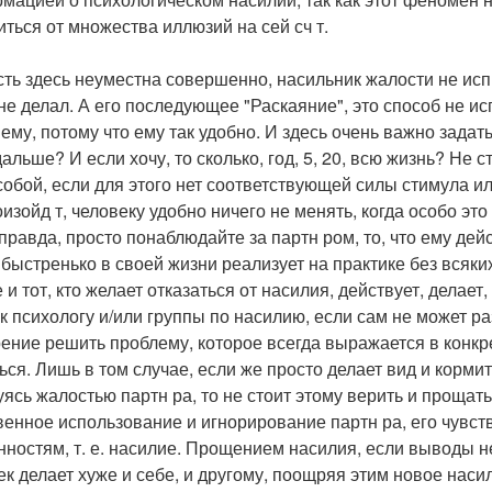
иться от множества иллюзий на сей сч т.
ть здесь неуместна совершенно, насильник жалости не исп
 не делал. А его последующее "Раскаяние", это способ не ис
ему, потому что ему так удобно. И здесь очень важно задать
дальше? И если хочу, то сколько, год, 5, 20, всю жизнь? Не
собой, если для этого нет соответствующей силы стимула и
изойд т, человеку удобно ничего не менять, когда особо это
 правда, просто понаблюдайте за партн ром, то, что ему дей
 быстренько в своей жизни реализует на практике без всяки
е и тот, кто желает отказаться от насилия, действует, дела
 к психологу и/или группы по насилию, если сам не может р
ение решить проблему, которое всегда выражается в конкре
ься. Лишь в том случае, если же просто делает вид и корми
уясь жалостью партн ра, то не стоит этому верить и прощать
венное использование и игнорирование партн ра, его чувств
нностям, т. е. насилие. Прощением насилия, если выводы не
ек делает хуже и себе, и другому, поощряя этим новое насил