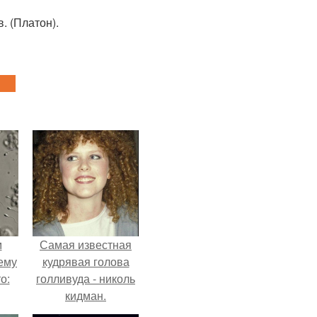
. (Платон).
м
Самая известная
ему
кудрявая голова
о:
голливуда - николь
кидман.
ов