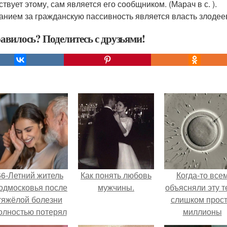
твует этому, сам является его сообщником. (Марач в с. ).
анием за гражданскую пассивность является власть злодеев
авилось? Поделитесь с друзьями!
66-Летний житель
Как понять любовь
Когда-то все
одмосковья после
мужчины.
объясняли эту т
тяжёлой болезни
слишком прост
олностью потерял
миллионы
потенцию, но
сперматозоид