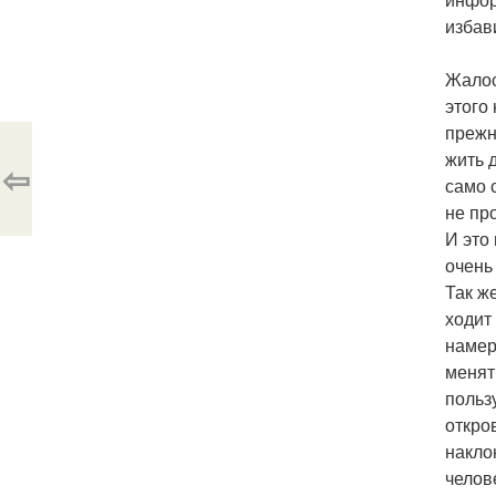
избав
Жалос
этого
прежн
жить 
⇦
само 
не про
И это
очень
Так ж
ходит
намер
менят
польз
откро
накло
челов