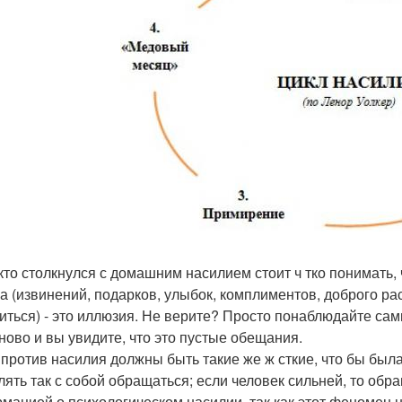
кто столкнулся с домашним насилием стоит ч тко понимать,
а (извинений, подарков, улыбок, комплиментов, доброго ра
иться) - это иллюзия. Не верите? Просто понаблюдайте сам
аново и вы увидите, что это пустые обещания.
против насилия должны быть такие же ж сткие, что бы была 
лять так с собой обращаться; если человек сильней, то обр
мацией о психологическом насилии, так как этот феномен не