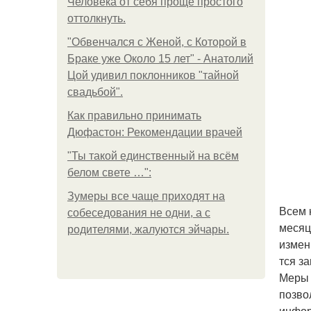
Человека от себя проще простого
оттолкнуть.
"Обвенчался с Женой, с Которой в
Браке уже Около 15 лет" - Анатолий
Цой удивил поклонников "тайной
свадьбой".
Как правильно принимать
Дюфастон: Рекомендации врачей
"Ты такой единственный на всём
белом свете …":
Зумеры все чаще приходят на
Всем 
собеседования не одни, а с
месяц
родителями, жалуются эйчары.
измен
тся з
Меры 
позво
инфор