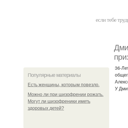
если тебе труд
Дми
при
36-Ле
общег
Популярные материалы
Алекс
Есть женщины, которым повезло.
У Дми
Можно ли при шизофрении рожать.
Могут ли шизофреники иметь
здоровых детей?