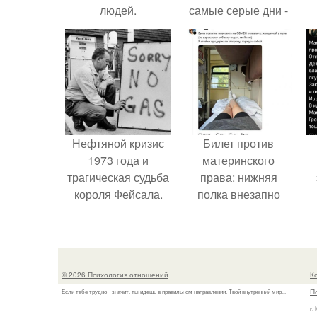
людей.
самые серые дни -
это не очередная
сказка из книг по
саморазвитию.
Нефтяной кризис
Билет против
1973 года и
материнского
трагическая судьба
права: нижняя
короля Фейсала.
полка внезапно
нашла законного
к
владельца.
м
© 2026 Психология отношений
К
П
Если тебе трудно - значит, ты идешь в правильном направлении. Твой внутренний мир...
г.