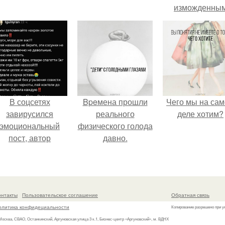
изможденны
Видом.
В соцсетях
Bpeмена прошли
Чего мы на са
завирусился
реального
деле хотим?
эмоциональный
физического голода
пост, автор
давно.
оторого призвала
атерей отдыхать
без детей и не
испытывать
онтакты
Пользовательское соглашение
Обратная связь
чувство вины.
олитика конфидециальности
Копирование разрешено при у
 Москва, СВАО, Останкинский, Аргуновская улица 3 к.1, Бизнес-центр «Аргуновский», м. ВДНХ