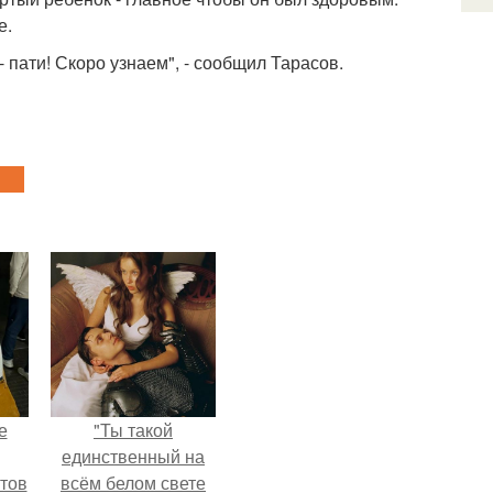
е.
 пати! Скоро узнаем", - сообщил Тарасов.
е
"Ты такой
единственный на
тов
всём белом свете