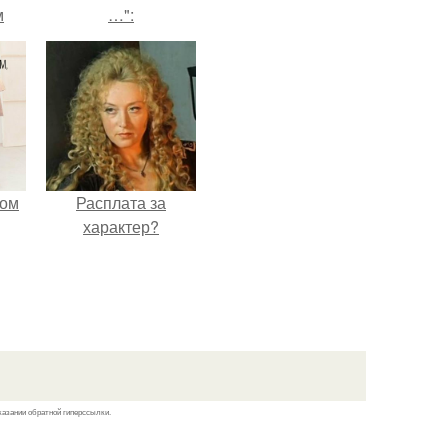
м
…":
мом
Расплата за
характер?
казании обратной гиперссылки.