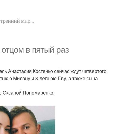
утренний мир...
 отцом в пятый раз
ель Анастасия Костенко сейчас ждут четвертого
летнюю Милану и 3-летнюю Еву, а также сына
 с Оксаной Пономаренко.