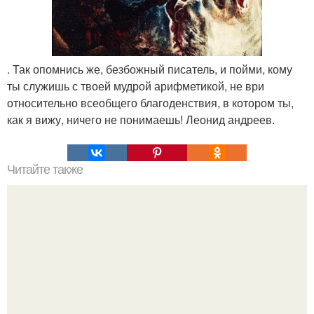
. Так опомнись же, безбожный писатель, и пойми, кому
ты служишь с твоей мудрой арифметикой, не ври
относительно всеобщего благоденствия, в котором ты,
как я вижу, ничего не понимаешь! Леонид андреев.
Читайте также
Практики на гармонизацию. Практика "6 П". Это очень