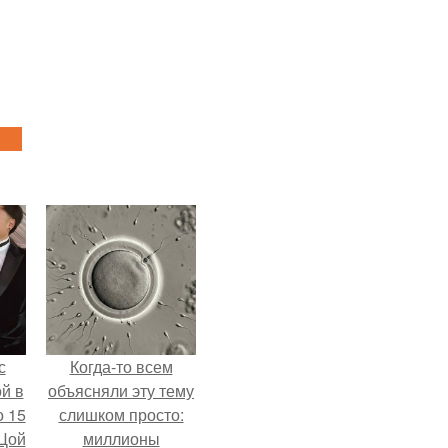
с
Когда-то всем
й в
объясняли эту тему
о 15
слишком просто:
 Цой
миллионы