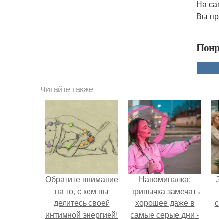
На са
Вы пр
Понр
Читайте также
Обратите внимание
Напоминалка:
на то, с кем вы
привычка замечать
делитесь своей
хорошее даже в
с
интимной энергией!
самые серые дни -