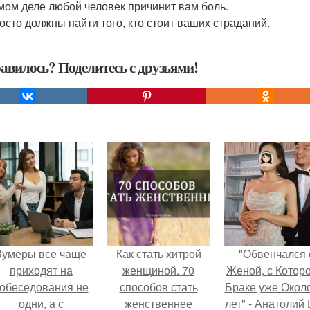
мом деле любой человек причинит вам боль.
осто должны найти того, кто стоит ваших страданий.
авилось? Поделитесь с друзьями!
Зумеры все чаще
Как стать хитрой
"Обвенчался 
приходят на
женщиной. 70
Женой, с Которо
обеседования не
способов стать
Браке уже Окол
одни, а с
женственнее
лет" - Анатолий