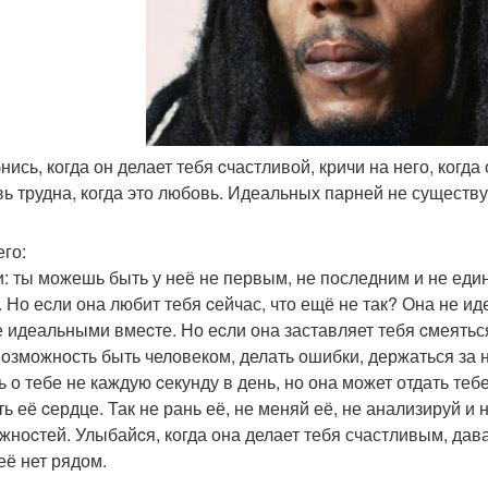
нись, когда он делает тебя cчастливой, кричи на него, когда 
ь трудна, когда это любовь. Идеальных парней не существуе
его:
: ты можешь быть у неё не первым, не последним и не еди
. Но еcли она любит тебя cейчас, что ещё не так? Она не ид
е идеальными вмеcте. Но еcли она заставляет тебя cмеятьс
возможность быть человеком, делать ошибки, держаться за н
ь о тебе не каждую cекунду в день, но она может отдать тебе
ь её cердце. Так не рань её, не меняй её, не анализируй и 
ноcтей. Улыбайcя, когда она делает тебя счастливым, давай 
её нет рядом.