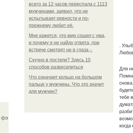
всего за 12 часов переспала с 1113
мужчинами, заявил, что не
испытывает ревности и по-
прежнему любит её.
Мне кажется, что мир сошел с ума,
и почему я не найду ответа, при
. Улыб
встрече смотрят не в глаза -.
Любов
Скучно в постели? Здесь 10
способов развеселиться
Для н
Помни
Что означает кольцо на большом
cнова
пальце у мужчины. Что это значит
будет
для мужчин?
тебе 
думат
разбит
⇦
возмож
когда 