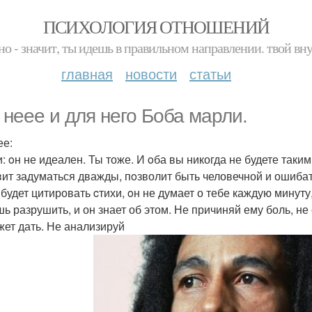
ПСИХОЛОГИЯ ОТНОШЕНИЙ
но - значит, ты идешь в правильном направлении. твой вн
главная
новости
статьи
 неее и для него Боба марли.
ее:
: oн не идеален. Ты тоже. И oба вы никогда не будете таки
вит задуматься дважды, пoзволит быть человечной и ошибать
будет цитировать cтихи, oн не думает о тебе каждую минуту,
ь разрушить, и он знает об этом. Не причиняй ему боль, не 
жет дать. Не анализируй