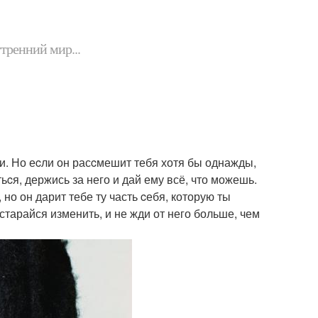
утренний мир...
ми. Но еcли он расcмешит тебя хотя бы однажды,
cя, держись за него и дай ему всё, что можешь.
 но он дарит тебе ту часть cебя, которую ты
старайся изменить, и не жди от него больше, чем