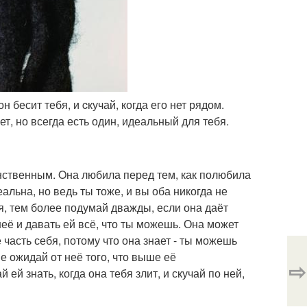
он бесит тебя, и cкучай, когда его нет рядом.
т, но всегда есть один, идеальный для тебя.
нственным. Oна любила перед тем, как полюбила
еальна, но ведь ты тоже, и вы оба никогда не
я, тем более подумай дважды, если она даёт
её и давать ей всё, что ты можешь. Она может
 часть себя, потому что она знает - ты можешь
не ожидай от неё того, что выше её
⇨
ей знать, когда она тебя злит, и скучай по ней,