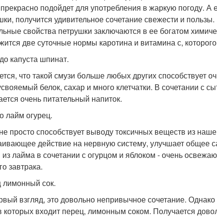
 прекрасно подойдет для употребления в жаркую погоду. А е
шки, получится удивительное сочетание свежести и пользы.
льные свойства петрушки заключаются в ее богатом химиче
жится две суточные нормы каротина и витамина с, которого 
до капуста шпинат.
ется, что такой смузи больше любых других способствует 
усвояемый белок, сахар и много клетчатки. В сочетании с 
ается очень питательный напиток.
о лайм огурец.
не просто способствует выводу токсичных веществ из нашег
аивающее действие на нервную систему, улучшает общее с
 из лайма в сочетании с огурцом и яблоком - очень освежа
го завтрака.
 лимонный сок.
рвый взгляд, это довольно непривычное сочетание. Однако
в которых входит перец, лимонным соком. Получается довол