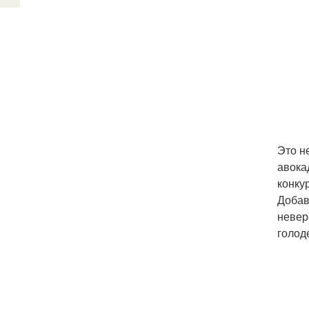
Это н
авока
конку
Добав
невер
голод