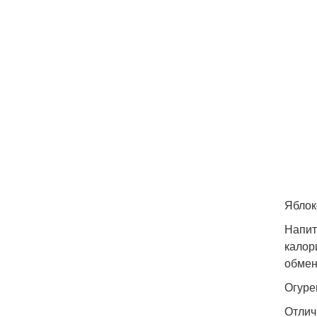
Яблок
Напит
калор
обмен
Огуре
Отлич