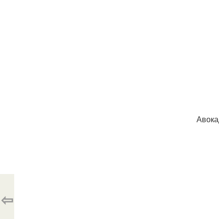
Авока
⇦