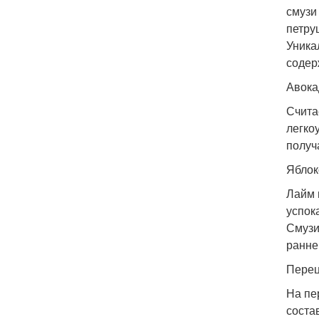
смузи
петру
Уника
содер
Авока
Счита
легко
получ
Яблок
Лайм 
успок
Смузи
ранне
Перец
На пе
соста