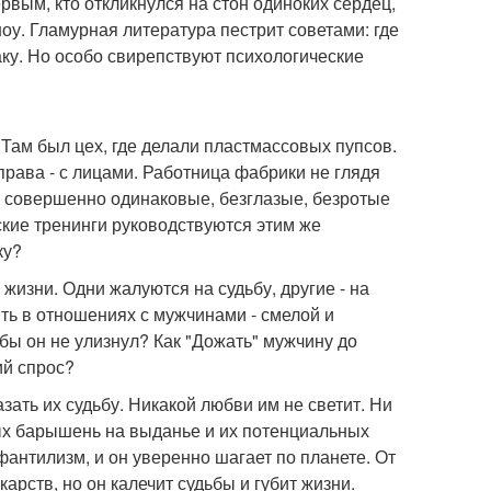
рвым, кто откликнулся на стон одиноких сердец,
оу. Гламурная литература пестрит советами: где
раку. Но особо свирепствуют психологические
 Там был цех, где делали пластмассовых пупсов.
права - с лицами. Работница фабрики не глядя
ше совершенно одинаковые, безглазые, безротые
ские тренинги руководствуются этим же
ку?
 жизни. Одни жалуются на судьбу, другие - на
ыть в отношениях с мужчинами - смелой и
бы он не улизнул? Как "Дожать" мужчину до
ий спрос?
ать их судьбу. Никакой любви им не светит. Ни
ых барышень на выданье и их потенциальных
нтилизм, и он уверенно шагает по планете. От
карств, но он калечит судьбы и губит жизни.