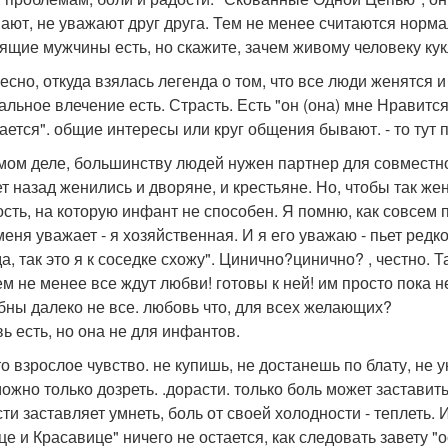
ают, не уважают друг друга. Тем не менее считаются норма
ящие мужчины есть, но скажите, зачем живому человеку ку
есно, откуда взялась легенда о том, что все люди женятся
льное влечение есть. Страсть. Есть "он (она) мне Нравится"
ается". общие интересы или круг общения бывают. - то тут 
мом деле, большинству людей нужен партнер для совместног
ет назад женились и дворяне, и крестьяне. Но, чтобы так ж
ость, на которую инфант не способен. Я помню, как совсем
еня уважает - я хозяйственная. И я его уважаю - пьет редко
да, так это я к соседке схожу". Цинично?цинично? , честно.
ем не менее все ждут любви! готовы к ней! им просто пока 
бны далеко не все. любовь что, для всех желающих?
ь есть, но она не для инфантов.
то взрослое чувство. не купишь, не достанешь по блату, не
можно только дозреть. .дорасти. только боль может заставит
сти заставляет умнеть, боль от своей холодности - теплеть
це и Красавице" ничего не остается, как следовать завету "о