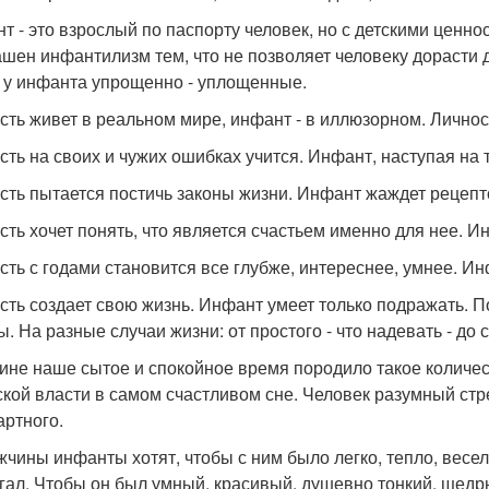
т - это взрослый по паспорту человек, но с детскими ценно
ашен инфантилизм тем, что не позволяет человеку дорасти 
 у инфанта упрощенно - уплощенные.
сть живет в реальном мире, инфант - в иллюзорном. Личнос
сть на своих и чужих ошибках учится. Инфант, наступая на 
сть пытается постичь законы жизни. Инфант жаждет рецепто
сть хочет понять, что является счастьем именно для нее. И
сть с годами становится все глубже, интереснее, умнее. Ин
сть создает свою жизнь. Инфант умеет только подражать. 
. На разные случаи жизни: от простого - что надевать - до с
ине наше сытое и спокойное время породило такое количес
ской власти в самом счастливом сне. Человек разумный ст
артного.
жчины инфанты хотят, чтобы с ним было легко, тепло, весел
гал. Чтобы он был умный, красивый, душевно тонкий, щедры