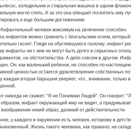
пылесос, холодильник и стиральная машина в одном флакон
ельную могло спеть. А за это она обещает посвятить ему лу
лировать к еще большим достижениям.
 Инфантильный человек максимум на увлечение способен.
ва инфантов можно сравнить с бенгальским огнем, который 
ительно гаснет. Глядя на обуглившуюся палочку, инфант реш
му инфанты ни с кем не могут быть долго в серьезных отно
раментов, на обстоятельства. А дело совсем в другом. Ин
щен. Он, как маленький ребенок, не способен по-настоящему
лавной ценностью остается удовлетворение собственных пот
у каждая вторая барышня уверяет, что , внимание, только 
енной.
т никогда не скажет: "Я не Понимаю Людей". Он говорит: 
 образом, инфант окружающий мир не видит, а придумывает
 воображении некий образ, далекий от действительности.
ное, у каждого в окружении есть человек, которому в детст
быкновенный. Жизнь такого человека, как правило, не склад