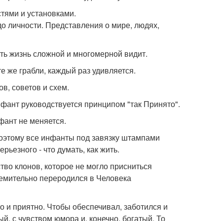
стями и установками.
до личности. Представления о мире, людях,
ть жизнь сложной и многомерной видит.
те же грабли, каждый раз удивляется.
в, советов и схем.
нфант руководствуется принципом "так Принято".
фант не меняется.
Поэтому все инфанты под завязку штампами
ерьезного - что думать, как жить.
тво клонов, которое не могло присниться
ремительно переродился в Человека
о и приятно. Чтобы обеспечивал, заботился и
й, с чувством юмора и, конечно, богатый. То