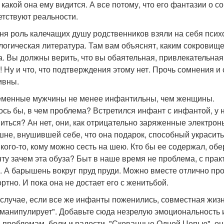
, какой она ему видится. А все потому, что его фантазии о 
етствуют реальности.
ня роль калечащих душу родственников взяли на себя псих
логическая литература. Там вам объяснят, каким сокровищ
а. Вы должны верить, что вы обаятельная, привлекательна
! Ну и что, что подтверждения этому нет. Прочь сомнения и 
ивны.
менные мужчины не менее инфантильны, чем женщины.
ось бы, в чем проблема? Встретился инфант с инфантой, у 
иться? Ан нет, они, как отрицательно заряженные электроны
не, внушившей себе, что она подарок, способный украсить
 кого-то, кому можно сесть на шею. Кто бы ее содержал, об
ту зачем эта обуза? Быт в наше время не проблема, с прак
. А барышень вокруг пруд пруди. Можно вместе отлично пр
ртно. И пока она не достает его с женитьбой.
 случае, если все же инфанты поженились, совместная жизн
манипулирует". Добавьте сюда незрелую эмоциональность и
 проблемам, боли и радости. "Скованные Одной Цепью", они