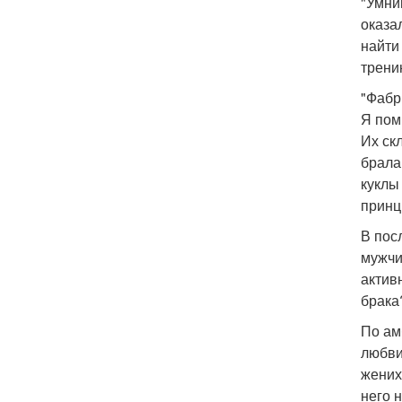
"Умни
оказа
найти
трени
"Фабр
Я пом
Их ск
брала
куклы
принц
В пос
мужчи
актив
брака
По ам
любви
жених
него н