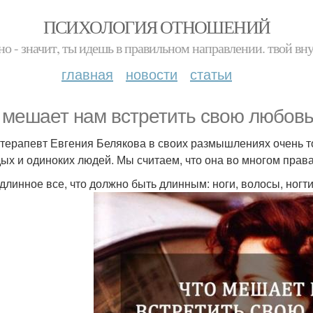
ПСИХОЛОГИЯ ОТНОШЕНИЙ
но - значит, ты идешь в правильном направлении. твой вн
главная
новости
статьи
 мешает нам встретить свою любов
терапевт Евгения Белякова в своих размышлениях очень 
ых и одиноких людей. Мы считаем, что она во многом права
 длинное все, что должно быть длинным: ноги, волосы, ногти