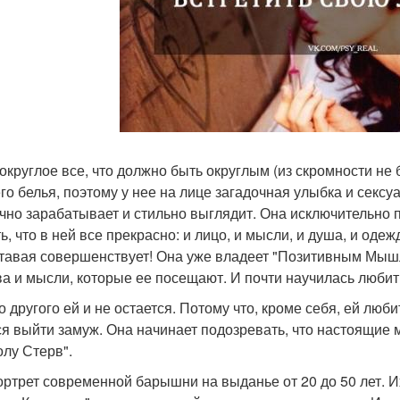
 округлое все, что должно быть округлым (из скромности не
го белья, поэтому у нее на лице загадочная улыбка и сексуа
чно зарабатывает и стильно выглядит. Она исключительно 
ь, что в ней все прекрасно: и лицо, и мысли, и душа, и одеж
тавая совершенствует! Она уже владеет "Позитивным Мышл
ва и мысли, которые ее посещают. И почти научилась любит
о другого ей и не остается. Потому что, кроме себя, ей люби
ся выйти замуж. Она начинает подозревать, что настоящие 
олу Стерв".
ортрет современной барышни на выданье от 20 до 50 лет. И