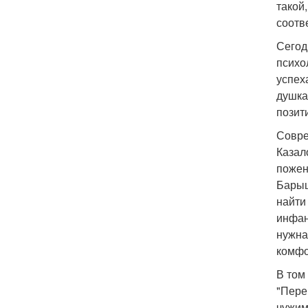
такой
соотв
Сегод
психо
успех
душка
позит
Совре
Казал
пожен
Барыш
найти
инфан
нужна
комфо
В том
"Пере
чужим