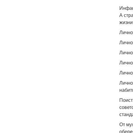
Инфан
А стр
жизни
Лично
Лично
Лично
Лично
Лично
Лично
набиты
Поист
совет
станд
От му
обере