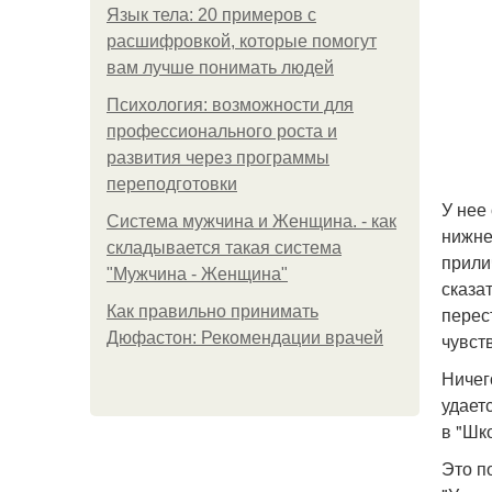
Язык тела: 20 примеров с
расшифровкой, которые помогут
вам лучше понимать людей
Психология: возможности для
профессионального роста и
развития через программы
переподготовки
У нее
Система мужчина и Женщина. - как
нижне
складывается такая система
прили
"Мужчина - Женщина"
сказат
Как правильно принимать
перес
Дюфастон: Рекомендации врачей
чувст
Ничег
удает
в "Шк
Это п