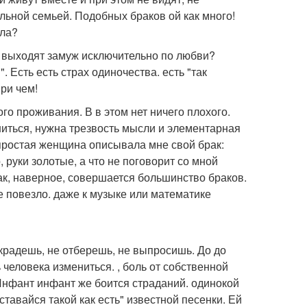
льной семьей. Подобных браков ой как много!
кла?
 и выходят замуж исключительно по любви?
. Есть есть страх одиночества. есть "так
при чем!
о проживания. В в этом нет ничего плохого.
ениться, нужна трезвость мысли и элементарная
 простая женщина описывала мне свой брак:
, руки золотые, а что не поговорит со мной
 Так, наверное, совершается большинство браков.
не повезло. даже к музыке или математике
 украдешь, не отберешь, не выпросишь. До до
ь человека измениться. , боль от собственной
. Инфант инфант же боится страданий. одинокой
ставайся такой как есть" известной песенки. Ей