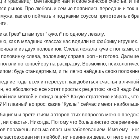
ц и Красавиц", мечтающих найти свое женское счастье. И пе
лся рынок. Про любовь и семью появились передачи и ток-ш
 мужа, как его поймать и под каким соусом приготовить к б
нги.
ика Грез" штампует "кукол" по одному лекалу.
ню, как в младших классах нас водили на фабрику игрушек.
леивали из двух половинок. Слева лежала куча с попками, с
 половинку слева, половинку справа, хоп - и готово. Даль
 ползли по конвейеру на раскраску. Возможно, психологиче
ипом: будь стандартным, и ты легко найдешь свою половин
ледние годы всех интересует, как добиться счастья в личной
н, но абсолютно все хотят простых рецептов: какой надо б
ной или мягкой и ожидающей? Какую стратегию избрать, что
? И главный вопрос: какие "Куклы" сейчас имеют наибольш
бициям и претензиям авторов этих вопросов можно предсказ
, ни счастья. Никогда. Потому что большинство современн
ов поражены весьма опасным заболеванием. Имя ему - инфа
е застрахован ни плейбой, ни невинная дева, от него нет ле