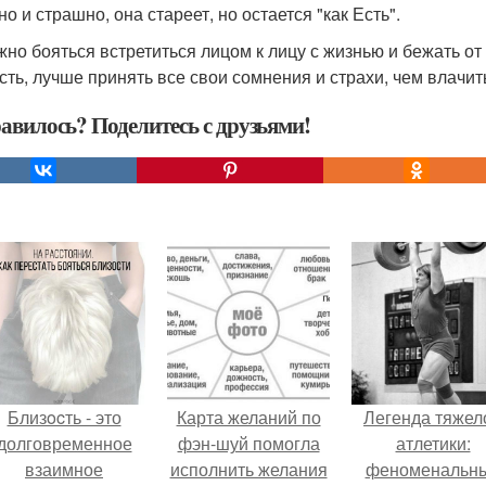
о и страшно, она стареет, но остается "как Есть".
жно бояться встретиться лицом к лицу с жизнью и бежать от
сть, лучше принять все свои сомнения и страхи, чем влачи
авилось? Поделитесь с друзьями!
Близocть - это
Карта желаний по
Легенда тяжел
долговременное
фэн-шуй помогла
атлетики:
взаимное
исполнить желания
феноменальн