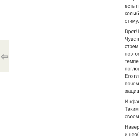
есть 
колыб
стиму
Врет!
Чувст
стрем
⇦
поэто
темпе
погло
Его г
почем
защищ
Инфан
Таким
своем
Навер
и нео