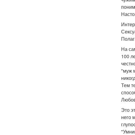
поним
Насто
Интер
Сексуа
Полаг
На са
100 л
честн
"муж м
никог
Тем т
спосо
Любов
Это э
него 
глупо
"Умни