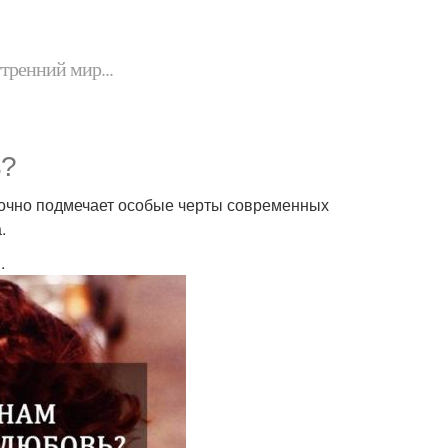
утренний мир...
ь?
точно подмечает особые черты современных
.
.