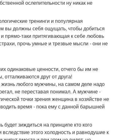
собственной ослепительности ну никак не
ологические тренинги и популярная
ем вы должны себя ощущать, чтобы добиться
я и прямо-таки притягивающая к себе любовь
страхи, прочь умные и трезвые мысли - они не
них одинаковые ценности, отчего бы им не
, отталкиваются друг от друга!
 жизнь любого мужчины, на самом деле надо
ерегал, не переставая понимал. А мужчине -
тической точки зрения женщина в хозяйстве не
оводить время - пока ему с данной барышней
ь будет зиждиться на принципе кто кого
 вследствие этого холодность и равнодушие к
 живут вместе и при этом не видят, не