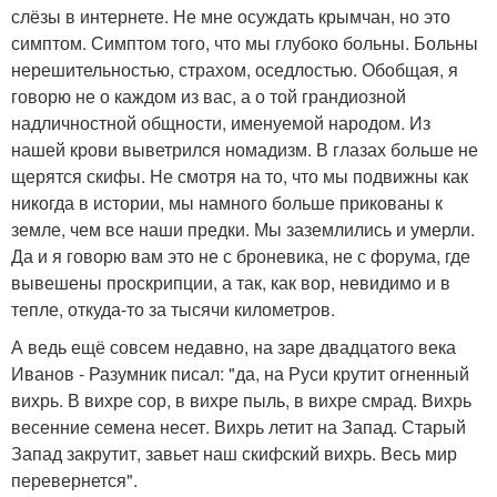
слёзы в интернете. Не мне осуждать крымчан, но это
симптом. Симптом того, что мы глубоко больны. Больны
нерешительностью, страхом, оседлостью. Обобщая, я
говорю не о каждом из вас, а о той грандиозной
надличностной общности, именуемой народом. Из
нашей крови выветрился номадизм. В глазах больше не
щерятся скифы. Не смотря на то, что мы подвижны как
никогда в истории, мы намного больше прикованы к
земле, чем все наши предки. Мы заземлились и умерли.
Да и я говорю вам это не с броневика, не с форума, где
вывешены проскрипции, а так, как вор, невидимо и в
тепле, откуда-то за тысячи километров.
А ведь ещё совсем недавно, на заре двадцатого века
Иванов - Разумник писал: "да, на Руси крутит огненный
вихрь. В вихре сор, в вихре пыль, в вихре смрад. Вихрь
весенние семена несет. Вихрь летит на Запад. Старый
Запад закрутит, завьет наш скифский вихрь. Весь мир
перевернется".