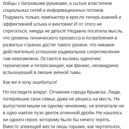
бойцы с багровыми рукавами, а сытые властители
социальных сетей и информационных потоков.
Подумать только: компьютер и кресло теперь важней и
эффективней штыка и винтовки! И от этого не
спрятаться, никуда не деться! Недавно посетила мысль,
что уровень технического прогресса и потребления в
развитых странах достиг такого уровня, что никакое
действительно успешное радикальное сопротивление
там невозможно. Остаются вызовы одиночек:
героические и потрясающие, как феникс, неожиданно
вспыхнувший в океане вечной тьмы.
Как же я хочу ошибаться!
Но поглядите вокруг. Отчаяние города Крымска. Люди,
потерявшие свои семьи, даже не решись на месть. Не
выпустили кишки ни одному чиновнику, не впечатали ни
в одно наетое пузо цветок огненной дроби. Не нашлось
ни одного героя, которому было бы нечего терять.
Вместо зловещей мести лишь горькие, как чертополох,