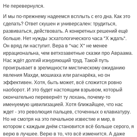
Не перевернулся.
И мы по-прежнему надеемся всплыть с его дна. Как это
сделать? Ответ скушен и универсален: трудиться,
развиваться, действовать. А конкретных решений ещё
больше. Нет нужды эсхатологического часа "Х ждать".
Он вряд ли наступит. Вера в "час Х" не менее
иррациональна, чем ветхозаветные сказки про Авраама.
Нас ждёт долгий изнуряющий труд. Такой путь
проигрывает в зрелищности мистическому ожиданию
явления Махди, мошиаха или рагнарёка, но он
эффективен. Хотя, быть может, всё сложится ровно
наоборот. И это будет настоящим взрывом, который
окончательно перевернёт ту лохань, почему-то
именуемую цивилизацией. Хотя ближайщее, что нас
ждет - это революция пальцев, сточенных о клавиатуру.
Но не смотря на это печальное известие и мир, в
котором с каждым днём становится всё больше серого, я
верю в лучшее. Верю в то, что всё изменится. А даже