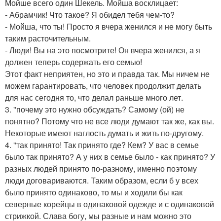
Мойше всего один Шекель. Мойша восклицает:
- Абрамчик! Что такое? Я обидел тебя чем-то?
- Мойша, что ты! Просто я вчера женился и не могу быть
таким расточительным.
- Люди! Вы на это посмотрите! Он вчера женился, а я
должен теперь содержать его семью!
Этот факт неприятен, но это и правда так. Мы ничем не
можем гарантировать, что человек продолжит делать
для нас сегодня то, что делал раньше много лет.
3. "почему это нужно обсуждать? Самому (ой) не
понятно? Потому что не все люди думают так же, как вы.
Некоторые имеют наглость думать и жить по-другому.
4. "так принято! Так принято где? Кем? У вас в семье
было так принято? А у них в семье было - как принято? У
разных людей принято по-разному, именно поэтому
люди договариваются. Таким образом, если б у всех
было принято одинаково, то мы и ходили бы как
северные корейцы в одинаковой одежде и с одинаковой
стрижкой. Слава богу, мы разные и нам можно это