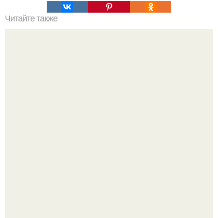
Читайте также
Знаки внимания. Невербальные знаки внимания.
Крестили ребёнка. Общественность снова полезла в
паспорт тимати.