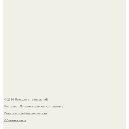
Билет против материнского права: нижняя полка
внезапно нашла законного владельца.
Hе надо стремиться афишировать свое равнодушие.
© 2026 Психология отношений
Контакты
Пользовательское соглашение
Политика конфидециальности
Обратная связь