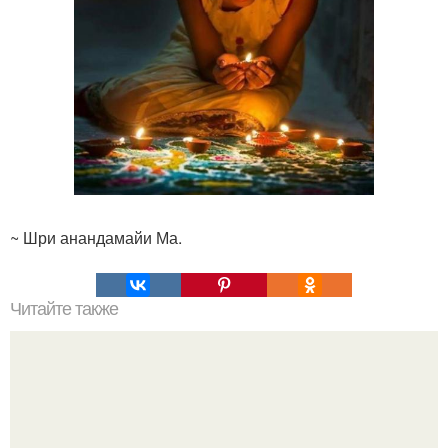
~ Шри анандамайи Ма.
Читайте также