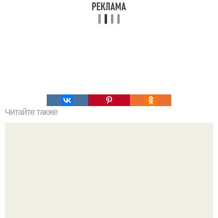
Читайте также
Если мужчина подмигивает женщине, что это значит.
Зачем мужчина мне подмигнул?