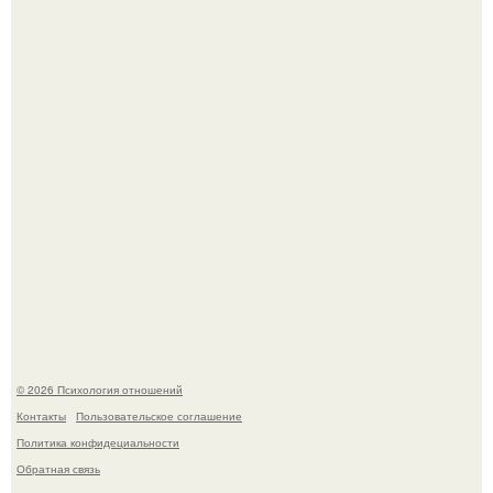
положительное эмоциональное вовлечение,
взаимодействие.
Отсутствие регулярного секса для женского здоровья
опасно.
© 2026 Психология отношений
Контакты
Пользовательское соглашение
Политика конфидециальности
Обратная связь