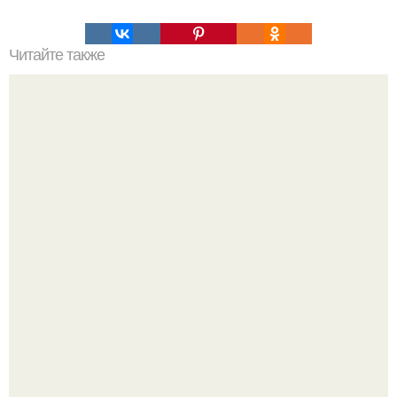
Читайте также
7 фраз, которые БОЛЬШЕ ВСЕГО ЛЮБЯТ мужчины.
Как мысли творят твою реальность.