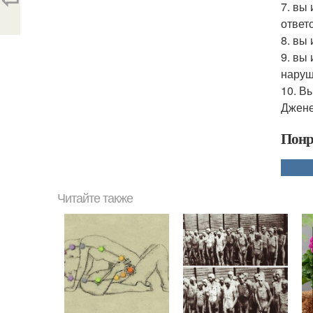
7. вы
ответ
8. вы
9. вы
наруш
10. В
Джене
Понр
Читайте также