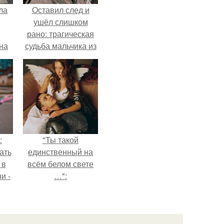
ла
Оставил след и
ушёл слишком
рано: трагическая
на
судьба мальчика из
0
фильма
ь
"Максимка".
й.
:
"Ты такой
ать
единственный на
 в
всём белом свете
и -
…":
ая
по
.