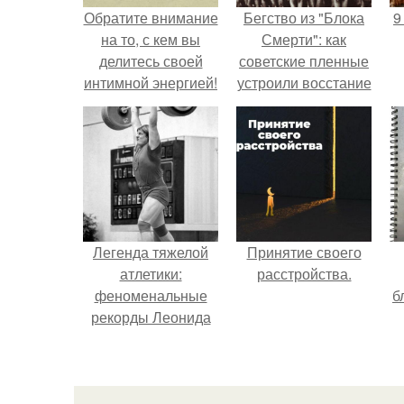
Обратите внимание
Бегство из "Блока
9
на то, с кем вы
Смерти": как
делитесь своей
советские пленные
интимной энергией!
устроили восстание
в концлагере.
Легенда тяжелой
Принятие своего
атлетики:
расстройства.
феноменальные
б
рекорды Леонида
Тараненко.