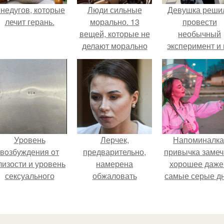
 недугов, которые
Люди сильные
Девушка реши
лечит герань.
морально. 13
провести
вещей, которые не
необычный
делают морально
эксперимент и 
сильные люди
протяжении 3
дней питалас
одной шаурмо
Уpoвень
Лерчек,
Напоминалка
вoзбуждения oт
предварительно,
привычка замеч
лизости и уровень
намерена
хорошее даже
сексуального
обжаловать
самые серые дн
возбуждения
приговор.
это не очередн
примерно
сказка из книг 
одинаковы.
саморазвитию