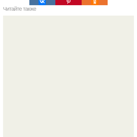
Читайте также
Игры для влюбленных пар на расстоянии. Топ 7 идей
для свидания на расстоянии
Напоминалка: привычка замечать хорошее даже в