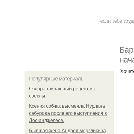
если тебе труд
Бар
нач
Хочет
Популярные материалы
Оздоравливающий рецепт из
свеклы.
Ксения собчак высмеяла Нурлана
сабурова после его выступления в
Лос-анджелесе.
Бывшая жена Андрея мерзликина