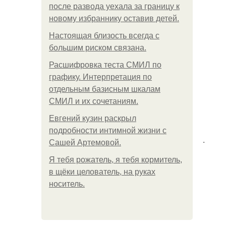
после развода уехала за границу к
новому избраннику оставив детей.
Hacтоящая близость всегда с
большим риском связана.
Расшифровка теста СМИЛ по
графику. Интерпретация по
отдельным базисным шкалам
СМИЛ и их сочетаниям.
Евгений кузин раскрыл
подробности интимной жизни с
.
Сашей Артемовой.
Я тебя рожатель, я тебя кормитель,
в щёки целователь, на руках
носитель.