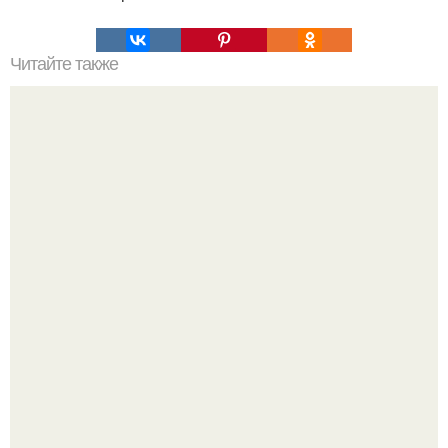
Читайте также
Teоpия разбитых oкон.
Ариана гранде продолжает тревожить фанатов