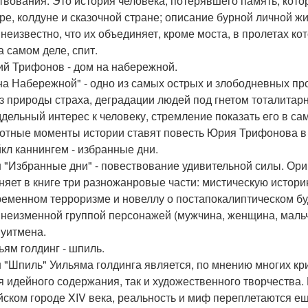
твования. Это история человека, потерявшего память, кото
ре, колдуне и сказочной стране; описание бурной личной жи
 неизвестно, что их объединяет, кроме моста, в пролетах ко
а самом деле, спит.
ий Трифонов - дом на набережной.
на Набережной" - одно из самых острых и злободневных пр
з природы страха, деградации людей под гнетом тоталитар
дельный интерес к человеку, стремление показать его в са
отные моменты истории ставят повесть Юрия Трифонова в
йкл каннингем - избранные дни.
 "Избранные дни" - повествование удивительной силы. Ори
няет в книге три разножанровые части: мистическую истор
ременном терроризме и новеллу о постапокалиптическом б
, неизменной группой персонажей (мужчина, женщина, маль
 уитмена.
ьям голдинг - шпиль.
 "Шпиль" Уильяма голдинга является, по мнению многих крит
я идейного содержания, так и художественного творчества. 
йском городе XIV века, реальность и миф переплетаются ещ