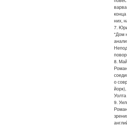
повес
варва
конца
них, н
7. Юр
"Дом 
анали
Непод
повор
8. Ма
Роман
соеди
о сов
йорк)
Уолта
9. Уил
Роман
зрени
англи