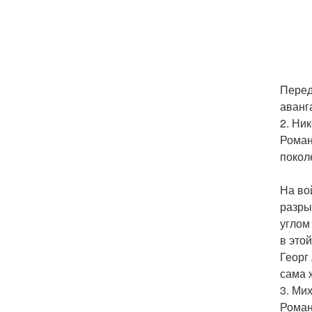
Перед
аванг
2. Ни
Роман
покол
На во
разры
углом
в это
Георг
сама 
3. Ми
Роман