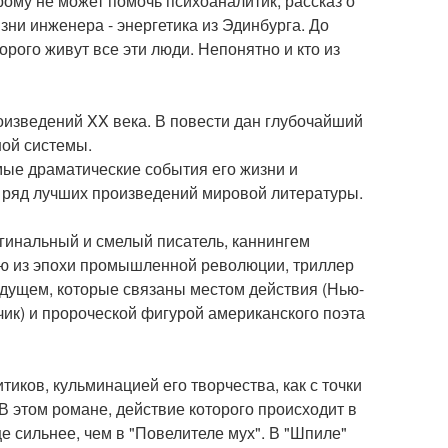
рому не может помочь психоаналитик; рассказ о
зни инженера - энергетика из Эдинбурга. До
торого живут все эти люди. Непонятно и кто из
оизведений XX века. В повести дан глубочайший
ной системы.
мые драматические события его жизни и
 ряд лучших произведений мировой литературы.
гинальный и смелый писатель, каннингем
ию из эпохи промышленной революции, триллер
удущем, которые связаны местом действия (Нью-
чик) и пророческой фигурой американского поэта
иков, кульминацией его творчества, как с точки
В этом романе, действие которого происходит в
е сильнее, чем в "Повелителе мух". В "Шпиле"