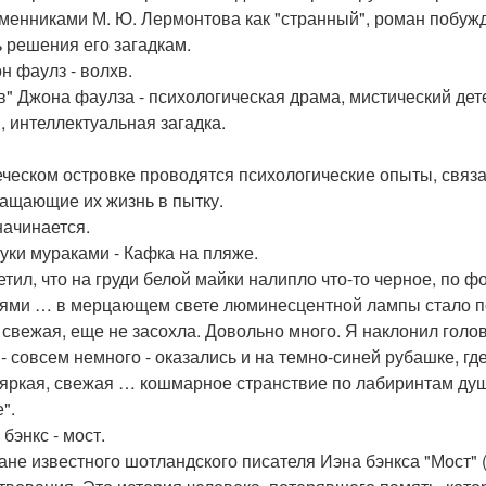
менниками М. Ю. Лермонтова как "странный", роман побужд
ь решения его загадкам.
н фаулз - волхв.
в" Джона фаулза - психологическая драма, мистический дет
, интеллектуальная загадка.
еческом островке проводятся психологические опыты, связ
ащающие их жизнь в пытку.
начинается.
руки мураками - Кафка на пляже.
етил, что на груди белой майки налипло что-то черное, по 
ями … в мерцающем свете люминесцентной лампы стало пон
 свежая, еще не засохла. Довольно много. Я наклонил голов
 - совсем немного - оказались и на темно-синей рубашке, где
 яркая, свежая … кошмарное странствие по лабиринтам душ
".
 бэнкс - мост.
ане известного шотландского писателя Иэна бэнкса "Мост" (