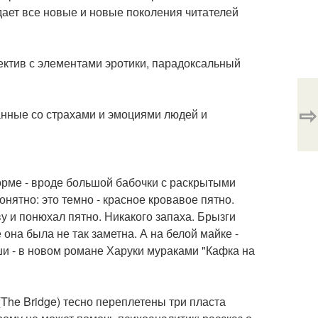
ает все новые и новые поколения читателей
ектив с элементами эротики, парадоксальный
⇨
анные со страхами и эмоциями людей и
форме - вроде большой бабочки с раскрытыми
ятно: это темно - красное кровавое пятно.
у и понюхал пятно. Никакого запаха. Брызги
 она была не так заметна. А на белой майке -
и - в новом романе Харуки мураками "Кафка на
The Bridge) тесно переплетены три пласта