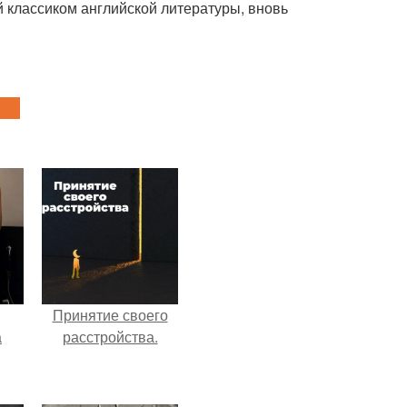
й классиком английской литературы, вновь
Принятие своего
а
расстройства.
рии