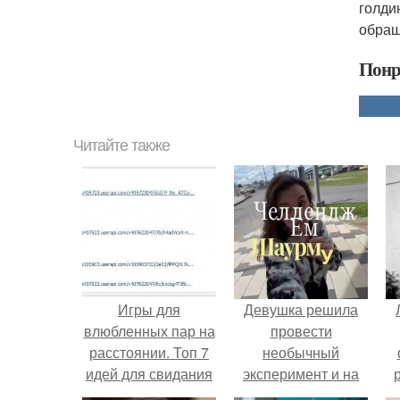
голди
обращ
Понр
Читайте также
Игры для
Девушка решила
влюбленных пар на
провести
расстоянии. Топ 7
необычный
идей для свидания
эксперимент и на
на расстоянии
протяжении 30