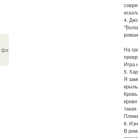
совре
искат
4. Джо
"Волх
роман
⇦
На гр
превр
Игра 
5. Ха
Я зам
крыль
Кровь
крови
такая
Пляже
6. Иэн
В ром