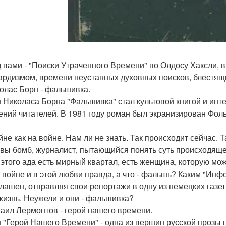
 вами - "Поиски Утраченного Времени" по Олдосу Хаксли,
ардизмом, времени неустанных духовных поисков, блестящи
колас Борн - фальшивка.
 Николаса Борна "Фальшивка" стал культовой книгой и инт
ений читателей. В 1981 году роман был экранизирован Фо
йне как на войне. Нам ли не знать. Так происходит сейчас. 
вы бомб, журналист, пытающийся понять суть происходяще
 этого ада есть мирный квартал, есть женщина, которую мо
й войне и в этой любви правда, а что - фальшь? Каким "
 лашен, отправляя свои репортажи в одну из немецких газет
жизнь. Неужели и они - фальшивка?
хаил Лермонтов - герой нашего времени.
 "Герой Нашего Времени" - одна из вершин русской прозы 