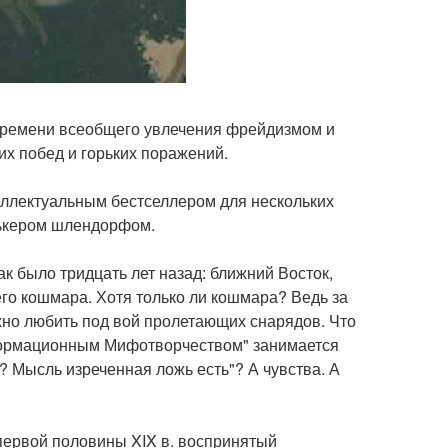
 времени всеобщего увлечения фрейдизмом и
х побед и горьких поражений.
еллектуальным бестселлером для нескольких
лькером шлендорфом.
Так было тридцать лет назад: ближний Восток,
го кошмара. Хотя только ли кошмара? Ведь за
жно любить под вой пролетающих снарядов. Что
Информационным Мифотворчеством" занимается
? Мысль изреченная ложь есть"? А чувства. А
первой половины XIX в. воспринятый