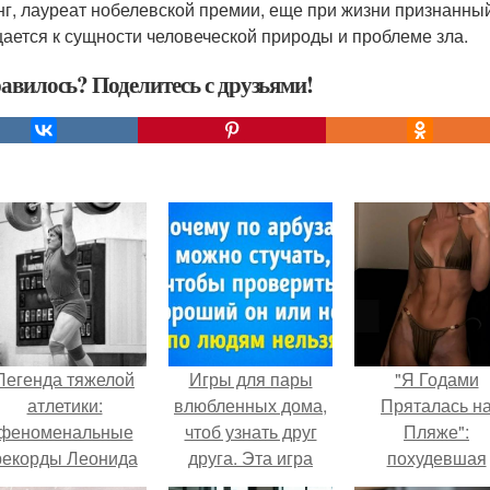
нг, лауреат нобелевской премии, еще при жизни признанны
ается к сущности человеческой природы и проблеме зла.
авилось? Поделитесь с друзьями!
Легенда тяжелой
Игры для пары
"Я Годами
атлетики:
влюбленных дома,
Пряталась н
феноменальные
чтоб узнать друг
Пляже":
рекорды Леонида
друга. Эта игра
похудевшая
Тараненко.
поможет узнать
невестка Вале