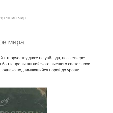
утренний мир...
ов мира.
к творчеству даже не уайльда, но - теккерея.
т быт и нравы английского высшего света эпохи
а, однако поднимающийся порой до уровня