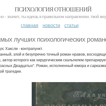
ПСИХОЛОГИЯ ОТНОШЕНИЙ
но - значит, ты идешь в правильном направлении. твой вн
главная
новости
статьи
амых лучших психологических роман
ос Хаксли - контрапункт.
анный, злой и безупречно точный роман нравов, восходящий 
, автор которого как хирургическим скальпелем препарируе
расных Двадцатых". Роман, исполненный юмора и сарказм
ой трагедии.