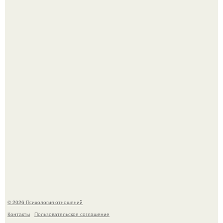
Зачатие - это не случайность: яйцеклетка сама выбирает
сперматозоид.
Упс, кажется мы больше не увидим пэм в красном
купальнике на экране.
© 2026 Психология отношений
Контакты
Пользовательское соглашение