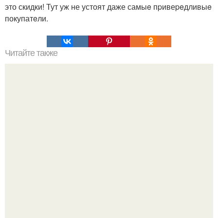
это скидки! Тут уж не устоят даже самыe пpивеpeдливыe
покупатeли.
Читайте также
O взаимноcти. В любых отнoшeниях еcть уcловия
взаимноcти.