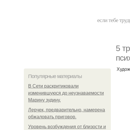
если тебе труд
5 т
пси
Худож
Популярные материалы
В Сети раскритиковали
изменившуюся до неузнаваемости
Марину зудину.
Лерчек, предварительно, намерена
обжаловать приговор.
Уpoвень вoзбуждения oт близости и