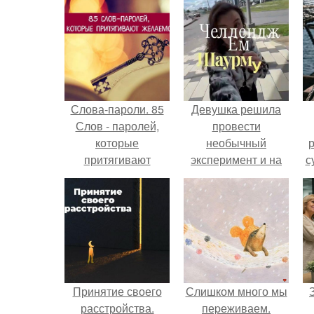
Слова-пароли. 85
Девушка решила
Слов - паролей,
провести
которые
необычный
р
притягивают
эксперимент и на
с
желаемое.
протяжении 30
дней питалась
одной шаурмой.
Принятие своего
Слишком много мы
расстройства.
пеpеживаем.