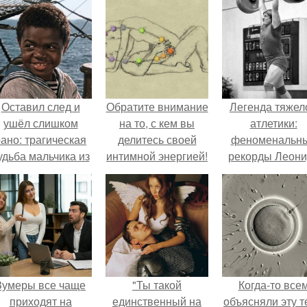
Оставил след и
Обратите внимание
Легенда тяжел
ушёл слишком
на то, с кем вы
атлетики:
ано: трагическая
делитесь своей
феноменальн
удьба мальчика из
интимной энергией!
рекорды Леони
фильма
Тараненко.
"Максимка".
Зумеры все чаще
"Ты такой
Когда-то все
приходят на
единственный на
объясняли эту т