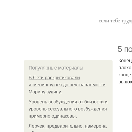
если тебе труд
5 п
Конец
плохо
Популярные материалы
конце
В Сети раскритиковали
выдо
изменившуюся до неузнаваемости
Марину зудину.
Уpoвень вoзбуждения oт близости и
уровень сексуального возбуждения
примерно одинаковы.
Лерчек, предварительно, намерена