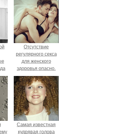
ой
Отсутствие
регулярного секса
ые
для женского
да
здоровья опасно.
м
Самая известная
ему
кудрявая голова