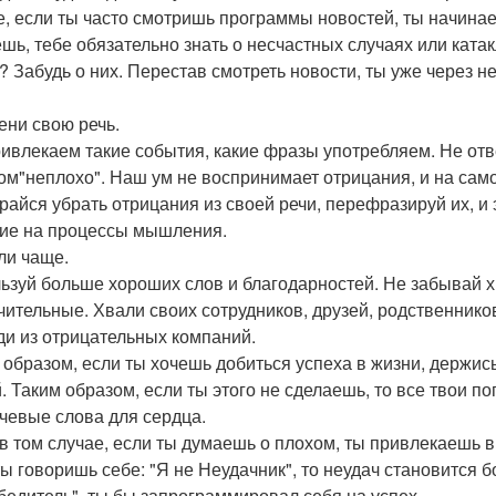
е, если ты часто смотришь программы новостей, ты начин
шь, тебе обязательно знать о несчастных случаях или ката
? Забудь о них. Перестав смотреть новости, ты уже через н
мени свою речь.
ивлекаем такие события, какие фразы употребляем. Не от
ом"неплохо". Наш ум не воспринимает отрицания, и на само
райся убрать отрицания из своей речи, перефразируй их, и
ие на процессы мышления.
али чаще.
ьзуй больше хороших слов и благодарностей. Не забывай хв
чительные. Хвали своих сотрудников, друзей, родственников
оди из отрицательных компаний.
 образом, если ты хочешь добиться успеха в жизни, держис
. Таким образом, если ты этого не сделаешь, то все твои п
ючевые слова для сердца.
в том случае, если ты думаешь о плохом, ты привлекаешь в 
ты говоришь себе: "Я не Неудачник", то неудач становится б
бедитель", ты бы запрограммировал себя на успех.