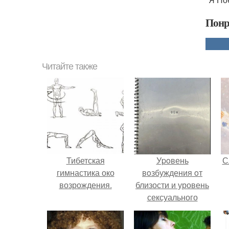
Понр
Читайте также
Тибетская
Уpoвень
С
гимнастика око
вoзбуждения oт
возрождения.
близости и уровень
сексуального
возбуждения
примерно