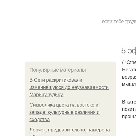
если тебе труд
5 э
( "Othe
Негат
Популярные материалы
возра
В Сети раскритиковали
мышл
изменившуюся до неузнаваемости
Марину зудину.
В кат
Символика цвета на востоке и
позит
западе: культурные различия и
прошл
сходства
Лерчек, предварительно, намерена