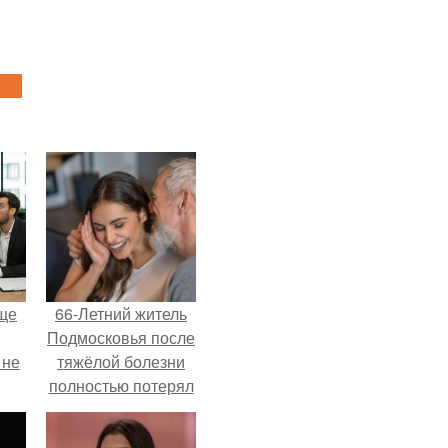
ще
66-Летний житель
Подмосковья после
 не
тяжёлой болезни
полностью потерял
потенцию, но
ры.
решил