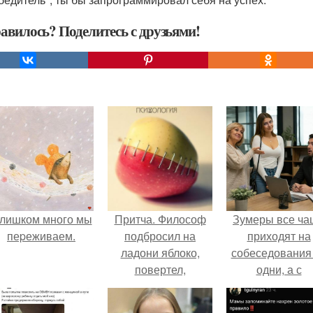
авилось? Поделитесь с друзьями!
лишком много мы
Притча. Философ
Зумеры все ча
пеpеживаем.
подбросил на
приходят на
ладони яблоко,
собеседования
повертел,
одни, а с
разглядывая с
родителями,
разных сторон, и
жалуются эйча