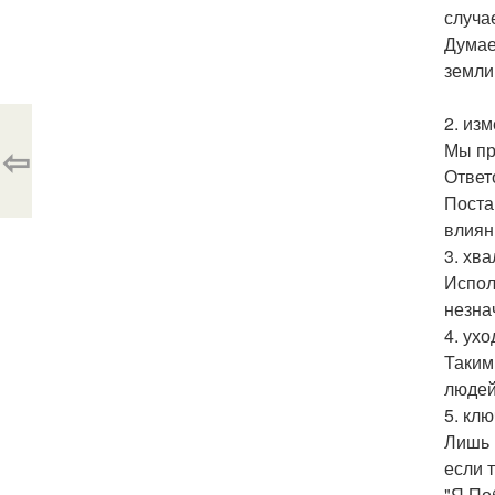
случа
Думае
земли
2. из
⇦
Мы пр
Ответ
Поста
влиян
3. хв
Испол
незна
4. ух
Таким
людей
5. кл
Лишь 
если 
"Я По