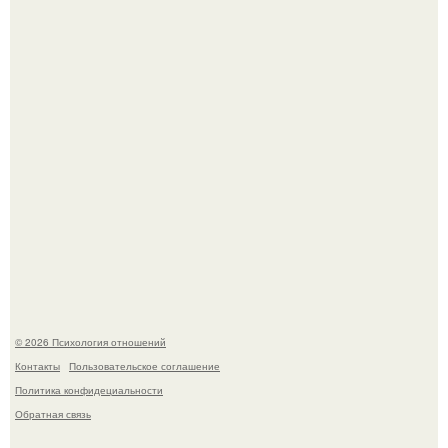
положительное эмоциональное вовлечение,
взаимодействие.
"Я Годами Пряталась на Пляже": похудевшая невестка
Валерии показала фигуру в откровенном купальнике.
© 2026 Психология отношений
Контакты
Пользовательское соглашение
Политика конфидециальности
Обратная связь