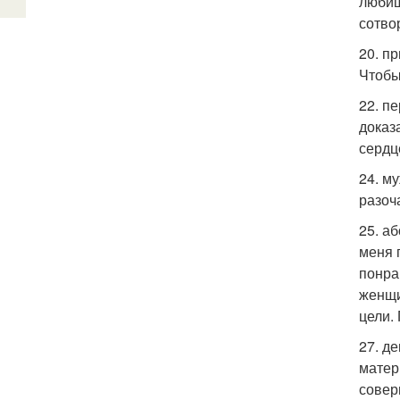
любишь
сотво
20. п
Чтобы
22. п
доказа
сердц
24. м
разоч
25. а
меня 
понра
женщи
цели.
27. д
матер
совер