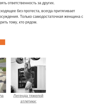
ять ответственность за других.
исходящее без протеста, всегда притягивает
 осуждения. Только самодостаточная женщина с
ить тому, кто рядом.
ла
Легенда тяжелой
атлетики: