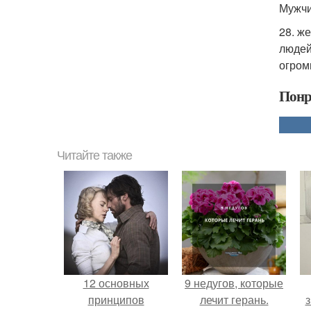
Мужчи
28. ж
людей
огром
Понр
Читайте также
12 основных
9 недугов, которые
принципов
лечит герань.
з