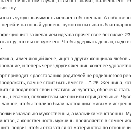
 его. Лишь в том случае, если нет, значит, жалеешь его. 19
рчеству.
ризнать чужую значимость мешает собственная. А собственн
 перейти на новый уровень, нужно испытывать благодарно
ерфекционист за желанием идеала прячет свое бессилие. 23
ть отцу, что вы не хуже его. Чтобы удержать деньги, надо в
е.
ужчина, изменяющий жене, ищет в других женщинах любовь 
арование, и теперь через других женщин хочет ее удовлетво
борт приводит к расставанию родителей не родившегося реб
продолжать, вам не стоит быть вместе …". 26. Женщина, к
виться подавляет свои негативные чувства, обречена стат
ны, неважно, положительные они или отрицательные. Чувс
 Главное, чтобы топливо были настоящим: живым и искренн
евочки изначально мужественны, а мальчики женственны. 
инстве, а женственность мужчины проявляется в сомнения
шить подвиг, чтобы отказаться от материнства по отношени