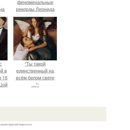
феноменальные
на
рекорды Леонида
0
Тараненко.
ь
й.
с
"Ты такой
й в
единственный на
о 15
всём белом свете
 Цой
…":
й".
казании обратной гиперссылки.