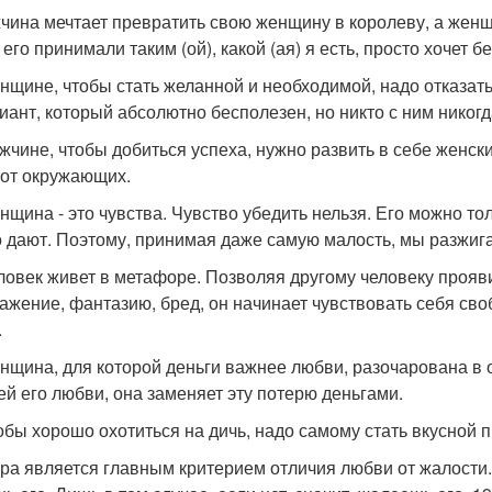
жчина мечтает превратить свою женщину в королеву, а женщин
его принимали таким (ой), какой (ая) я есть, просто хочет б
енщине, чтобы стать желанной и необходимой, надо отказать
иант, который абсолютно бесполезен, но никто с ним никогд
ужчине, чтобы добиться успеха, нужно развить в себе женск
 от окружающих.
нщина - это чувства. Чувство убедить нельзя. Его можно толь
то дают. Поэтому, принимая даже самую малость, мы разжиг
еловек живет в метафоре. Позволяя другому человеку прояв
ажение, фантазию, бред, он начинает чувствовать себя св
.
енщина, для которой деньги важнее любви, разочарована в 
ей его любви, она заменяет эту потерю деньгами.
тобы хорошо охотиться на дичь, надо самому стать вкусной 
ера является главным критерием отличия любви от жалости. 