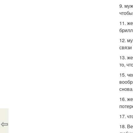
9. му
чтобы 
11. ж
брилл
12. м
связи
13. же
то, ч
15. ч
вообр
снова
16. ж
потер
17. ч
⇦
18. В