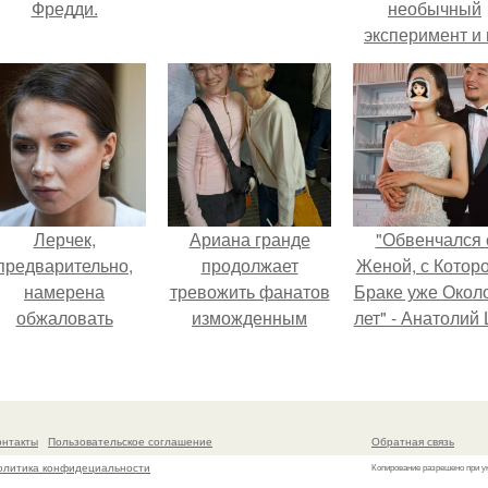
Фредди.
необычный
эксперимент и 
протяжении 3
дней питалас
одной шаурмо
Лерчек,
Ариана гранде
"Обвенчался 
предварительно,
продолжает
Женой, с Которо
намерена
тревожить фанатов
Браке уже Окол
обжаловать
изможденным
лет" - Анатолий
приговор.
Видом.
удивил
поклонников
"тайной свадьбо
онтакты
Пользовательское соглашение
Обратная связь
олитика конфидециальности
Копирование разрешено при у