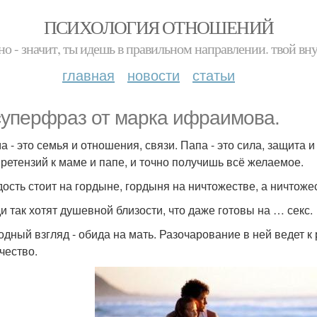
ПСИХОЛОГИЯ ОТНОШЕНИЙ
но - значит, ты идешь в правильном направлении. твой вн
главная
новости
статьи
суперфраз от марка ифраимова.
ма - это семья и отношения, связи. Папа - это сила, защита
претензий к маме и папе, и точно получишь всё желаемое.
рдость стоит на гордыне, гордыня на ничтожестве, а ничтоже
ди так хотят душевной близости, что даже готовы на … секс.
лодный взгляд - обида на мать. Разочарование в ней ведет 
чество.