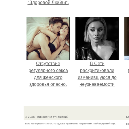
"Здоровой Любви".
Отсутствие
В Сети
регулярного секса
раскритиковали
для женского
изменившуюся до
здоровья опасно.
неузнаваемости
Марину зудину.
© 2026 Психология отношений
К
П
Если тебе трудно - значит, ты идешь в правильном направлении. Твой внутренний мир...