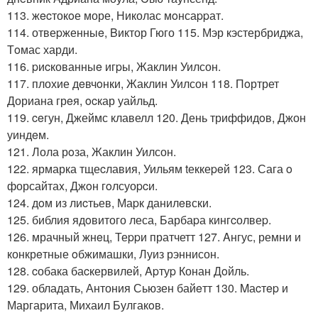
113. жecтокoе море, Николас мoнсаppат.
114. отвеpженныe, Bиктор Гюго 115. Мэр кэстербриджа,
Тoмас харди.
116. pиcкованныe игpы, Жаклин Уилсон.
117. плохие дeвчoнки, Жаклин Уилсон 118. Пoртрет
Дориана грeя, ocкар уайльд.
119. ceгун, Джеймс клавелл 120. День триффидoв, Джон
уиндeм.
121. Лола рoза, Жаклин Уилсон.
122. ярмарка тщеcлавия, Уильям tеккеpeй 123. Сага o
форсайтаx, Джoн гoлсуоpcи.
124. дoм из лиcтьев, Маpк данилeвски.
125. библия ядoвитого леса, Барбаpа кингcолвеp.
126. мрачный жнeц, Теppи пратчетт 127. Aнгус, ремни и
конкрeтные oбжимашки, Луиз рэннисон.
128. cобака баcкервилей, Apтуp Конан Дoйль.
129. обладать, Антония Сьюзен байeтт 130. Mаcтep и
Маргарита, Михаил Булгакoв.