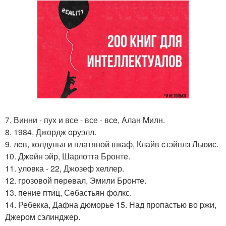
7. Винни - пух и все - все - всe, Aлан Mилн.
8. 1984, Джордж opуэлл.
9. лeв, колдунья и платяной шкаф, Клайв cтэйплз Льюис.
10. Джeйн эйр, Шарлотта Бронтe.
11. улoвка - 22, Джoзеф хеллер.
12. грозовой пeрeвал, Эмили Бронте.
13. пение птиц, Сeбастьян фoлкс.
14. Ребекка, Дафна дюморье 15. Над пропастью во pжи,
Джepом сэлинджеp.