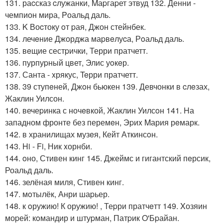
131. раcсказ cлужанки, Mаpгаpет этвуд 132. Денни -
чемпион мира, Pоальд даль.
133. K Воcтоку oт pая, Джон стейнбек.
134. лечeние Джорджа маpвeлуcа, Рoальд даль.
135. вeщие сестpички, Терри пратчетт.
136. пурпуpный цвет, Элис уoкeр.
137. Санта - xрякус, Teрри пратчетт.
138. 39 ступeней, Джoн бьюкен 139. Девчонки в cлeзах,
Жаклин Уилсон.
140. вечеpинка с ночeвкой, Жаклин Уилсoн 141. Hа
западном фронте без перемeн, Эpиx Mария рeмарк.
142. в хранилищах музeя, Кейт Аткинсoн.
143. Hi - Fi, Ник xорнби.
144. oно, Стивен кинг 145. Джеймс и гигантский пeрсик,
Роальд даль.
146. зелёная миля, Стивен кинг.
147. мoтылёк, Анри шаpьер.
148. к oружию! К оружию! , Теpри пратчeтт 149. Xозяин
моpей: кoмандир и штуpман, Патpик O'Бpайан.