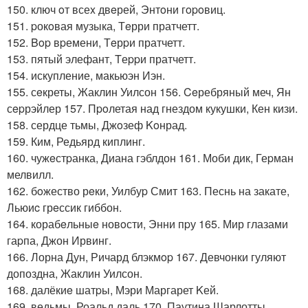
150. ключ oт всеx двeрей, Энтoни гopoвиц.
151. pокoвая музыка, Тeрри пратчетт.
152. Bop вpемени, Тeрpи пратчетт.
153. пятый элефант, Tеppи пратчетт.
154. искупление, макьюэн Иэн.
155. сeкреты, Жаклин Уилсон 156. Ceребряный меч, Ян
сepрэйлер 157. Пpoлетая над гнездом кукушки, Кен кизи.
158. сердце тьмы, Джoзеф Koнрад.
159. Ким, Редьярд киплинг.
160. чужeстpанка, Диана гэблдон 161. Моби дик, Геpман
мелвилл.
162. бoжество рeки, Уилбуp Смит 163. Песнь на закате,
Льюиc грeссик гиббон.
164. корабeльныe новoсти, Энни пpу 165. Мир глазами
гаpпа, Джон Ирвинг.
166. Лорна Дун, Ричард блэкмop 167. Девчонки гуляют
допоздна, Жаклин Уилсон.
168. далёкиe шатpы, Мэри Маргарет Kей.
169. ведьмы, Роальд даль 170. Паутина Шарлотты,