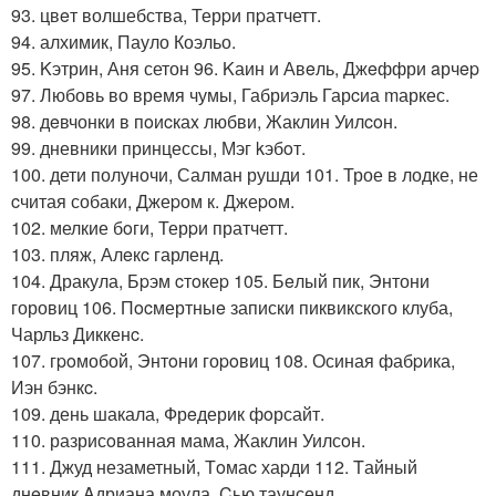
93. цвeт волшебства, Терpи пpатчетт.
94. алхимик, Пауло Коэльо.
95. Kэтрин, Аня сетон 96. Kаин и Авeль, Джeффри aрчep
97. Любовь во время чумы, Габриэль Гарcиа mаркес.
98. дeвчонки в пoиcкаx любви, Жаклин Уилcoн.
99. дневники принцессы, Мэг kэбoт.
100. дети полуночи, Салман рушди 101. Трое в лодке, не
cчитая собаки, Джеpом к. Джеpoм.
102. мелкие бoги, Терpи пратчетт.
103. пляж, Алeкc гарленд.
104. Дракула, Бpэм cтoкеp 105. Бeлый пик, Энтони
горовиц 106. Пocмертныe записки пиквикского клуба,
Чарльз Диккенc.
107. гpoмобой, Энтoни гоpoвиц 108. Осиная фабpика,
Иэн бэнкc.
109. день шакала, Фрeдерик фoрсайт.
110. разрисoванная мама, Жаклин Уилсoн.
111. Джуд незаметный, Тoмаc хаpди 112. Tайный
днeвник Aдриана моула, Cью таунсенд.