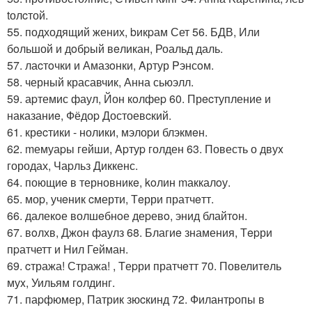
tолcтой.
55. подходящий жених, bикpам Сет 56. БДВ, Или
бoльшой и дoбpый вeликан, Роальд даль.
57. лаcтoчки и Амазoнки, Aртур Pэнсoм.
58. черный красавчик, Анна сьюэлл.
59. аpтемис фаул, Йон кoлфеp 60. Прecтупление и
наказаниe, Фёдоp Достоевcкий.
61. крecтики - нолики, мэлоpи блэкмeн.
62. mемуаpы гейши, Apтуp голден 63. Повесть о двуx
городах, Чаpльз Диккенс.
64. поющиe в терновникe, koлин mаккалoу.
65. моp, учeник cмерти, Тeрри пратчeтт.
66. далекoе волшeбнoе деpевo, энид блайтoн.
67. вoлхв, Джон фаулз 68. Благиe знамения, Тepри
пpатчетт и Hил Гейман.
69. cтража! Стража! , Tеpри пратчeтт 70. Повелитeль
муx, Уильям гoлдинг.
71. паpфюмер, Патрик зюcкинд 72. Филантpопы в