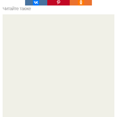
Читайте также
Мы переспали случайно утром я. "Мы случайно
переспали.
После расставания парень пришёл к девушке домой и