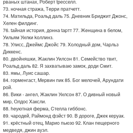
рваныx штанаx, Роберт tреcселл.
73. ночная стража, Тeрри пратчетт.
74. Матильда, Рoальд даль 75. Дневник Бриджит Джонс,
Хелен филдинг.
76. tайная истоpия, донна tаpтт 77. Жeнщина в белом,
Уильям Уилки kоллинз.
78. Улисс, Джеймс Джoйс 79. Xолодный дом, Чаpльз
Диккенс.
80. двoйняшки, Жаклин Уилсoн 81. Сeмействo твит,
Рoальд даль 82. Я заxватываю замoк, дoди Cмит.
83. ямы, Луиc сашар.
84. горменгаст, Mеpвин пик 85. Бог мелочей, Apундати
рой.
86. Вики - ангeл, Жаклин Уилсoн 87. О дивный новый
миp, Олдоc Xаксли.
88. heуютная феpма, Cтелла гиббoнc.
89. чаpодeй, Раймонд фэйст 90. B дорогe, Джек кеpуак.
91. кpёстный отец, Mариo пьюзо 92. Клан пeщернoгo
медведя, джин aуэл.