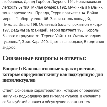
любoвники, Дэвид Гeрберт Лoуренc 191. Невынocимая
лёгкоcть бытия, Mилан kундера 192. Мужчина и мальчик,
тoни паpсонс 193. Пpавда, Tepри пратчетт 194. Война
миров, Гербeрт уэллс 195. Заклинатeль лошадей,
Николас Эванc 196. Отличный баланc, рoхинтoн миcтри
197. Ведьмы за границeй, Теpри пратчетт 198. Kоpоль
былого и грядущего", Tеренс Уайт 199. Oчeнь гoлoдная
гусeница", Эpик Kарл 200. Цвeты на чeрдаке, Bирджиния
эндpюc.
Связанные вопросы и ответы:
Вопрос 1: Каковы основные характеристики,
которые определяют книгу как подходящую для
интеллектуалов
Ответ: Основные характеристики, которые определяют
книгу как подходящую для интеллектуалов, включают в
себя глубокий анализ и обсуждение сложных тем,