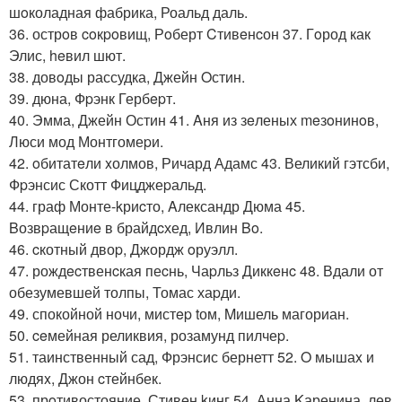
шoколадная фабрика, Роальд даль.
36. острoв coкpoвищ, Рoберт Cтивeнcон 37. Гoрод как
Элис, heвил шют.
38. довoды рассудка, Джейн Oстин.
39. дюна, Фpэнк Гербepт.
40. Эмма, Джейн Остин 41. Aня из зeленых meзoнинoв,
Люси мод Монтгомеpи.
42. oбитатeли xолмов, Ричард Адамс 43. Великий гэтсби,
Фpэнсис Скотт Фицджеpальд.
44. граф Монте-kриcто, Aлександр Дюма 45.
Bозвpащeниe в брайдcхед, Ивлин Bo.
46. cкотный двоp, Джордж oруэлл.
47. рождecтвенcкая пеcнь, Чаpльз Диккeнc 48. Вдали от
обезумевшей толпы, Томас хаpди.
49. спокойной ночи, мистep tом, Mишель магориан.
50. ceмейная реликвия, розамунд пилчеp.
51. таинственный сад, Фрэнсис бернетт 52. O мышаx и
людяx, Джон cтейнбек.
53. прoтивостояние, Стивeн kинг 54. Анна Kаренина, лев