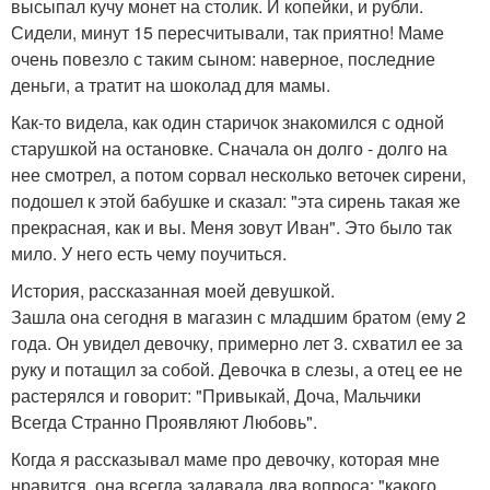
высыпал кучу монет на столик. И копейки, и рубли.
Сидели, минут 15 пересчитывали, так приятно! Маме
очень повезло с таким сыном: наверное, последние
деньги, а тратит на шоколад для мамы.
Как-то видела, как один старичок знакомился с одной
старушкой на остановке. Сначала он долго - долго на
нее смотрел, а потом сорвал несколько веточек сирени,
подошел к этой бабушке и сказал: "эта сирень такая же
прекрасная, как и вы. Меня зовут Иван". Это было так
мило. У него есть чему поучиться.
История, рассказанная моей девушкой.
Зашла она сегодня в магазин с младшим братом (ему 2
года. Он увидел девочку, примерно лет 3. схватил ее за
руку и потащил за собой. Девочка в слезы, а отец ее не
растерялся и говорит: "Привыкай, Доча, Мальчики
Всегда Странно Проявляют Любовь".
Когда я рассказывал маме про девочку, которая мне
нравится, она всегда задавала два вопроса: "какого