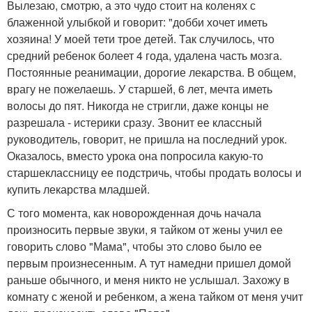
Вылезаю, смотрю, а это чудо стоит на коленях с
блаженной улыбкой и говорит: "добби хочет иметь
хозяина! У моей тети трое детей. Так случилось, что
средний ребенок болеет 4 года, удалена часть мозга.
Постоянные реанимации, дорогие лекарства. В общем,
врагу не пожелаешь. У старшей, 6 лет, мечта иметь
волосы до пят. Никогда не стригли, даже концы не
разрешала - истерики сразу. Звонит ее классный
руководитель, говорит, не пришла на последний урок.
Оказалось, вместо урока она попросила какую-то
старшеклассницу ее подстричь, чтобы продать волосы и
купить лекарства младшей.
С того момента, как новорожденная дочь начала
произносить первые звуки, я тайком от жены учил ее
говорить слово "Мама", чтобы это слово было ее
первым произнесенным. А тут намедни пришел домой
раньше обычного, и меня никто не услышал. Захожу в
комнату с женой и ребенком, а жена тайком от меня учит