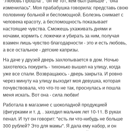
"Любовь Прошла", "он не тот, кем был раньше", "она
изменилась". Моя прабабушка говорила: представь свою
половинку больной и беспомощной. Болезнь снимает с
человека красоту, а беспомощность показывает
настоящие чувства. Сможешь ухаживать днями и
ночами, кормить с ложечки и убирать за ним, получая
взамен лишь чувство благодарности - это и есть любовь,
а все остальное - детские капризы.
На даче у друзей дверь захлопывается в дом. Ночью
захотелось покурить - тихонько вышел на улицу, когда
уже все спали. Возвращаюсь - дверь закрыта. И ровно
через минуту на улицу выходит моя девушка, которая
почувствовала, что что-то не так, проснулась и пошла
меня искать. Вот она - сила любви!
Работала в магазине с шоколадной продукцией
(фигурками и т. д. . заходил мальчик лет 10-11. В руках
пенал. И тут он говорит: "есть ли что-нибудь не больше
300 рублей? Это для мамы". Я дала ему набор, и он