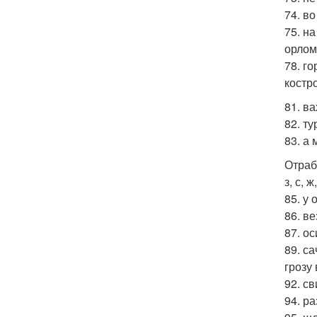
74. в
75. на
орлом
78. г
костр
81. в
82. ту
83. а
Отраб
з, с, 
85. у 
86. ве
87. ос
89. са
грозу 
92. св
94. р