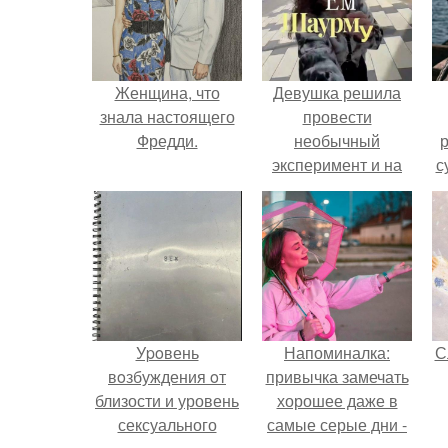
Женщина, что
Девушка решила
знала настоящего
провести
Фредди.
необычный
р
эксперимент и на
с
протяжении 30
дней питалась
одной шаурмой.
Уpoвень
Напоминалка:
С
вoзбуждения oт
привычка замечать
близости и уровень
хорошее даже в
сексуального
самые серые дни -