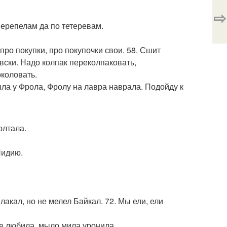
⇨
 перепелам да по тетеревам.
 про покупки, про покупочки свои. 58. Сшит
ловски. Надо колпак переколпаковать,
коловать.
ыла у Фрола, Фролу на лавра наврала. Подойду к
олтала.
Лидию.
лакал, но не мелел Байкал. 72. Мы ели, ели
е любила, мыло мила уронила.