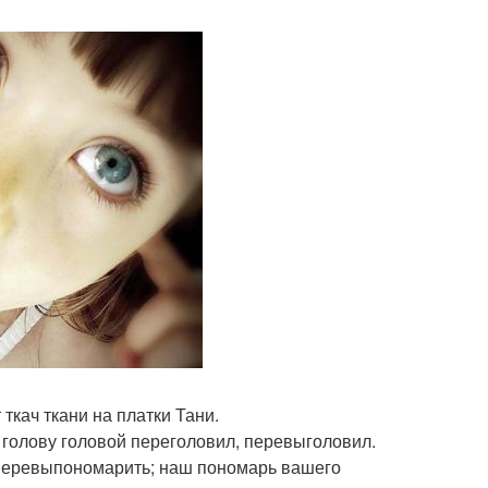
 ткач ткани на платки Тани.
о голову головой переголовил, перевыголовил.
перевыпономарить; наш пономарь вашего