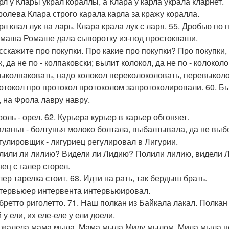
арл у Клары украл кораллы, а Клара у карла украла кларнет.
оролева Клара строго карала карла за кражу коралла.
арл клал лук на ларь. Клара крала лук с ларя. 55. Дробью по
амаша Ромаше дала сыворотку из-под простокваши.
асскажите про покупки. Про какие про покупки? Про покупки,
, да не по - колпаковски; вылит колокол, да не по - колоко
ыколпаковать, надо колокол переколоколовать, перевыколо
ротокол про протокол протоколом запротоколировали. 60. Б
, на Фрола лавру навру.
роль - орел. 62. Курьера курьер в карьер обгоняет.
аланья - болтунья молоко болтала, выбалтывала, да не выб
егулировщик - лигуриец регулировал в Лигурии.
олили ли лилию? Видели ли Лидию? Полили лилию, видели 
нец с галер сгорел.
лер тарелка стоит. 68. Идти на рать, так бердыш брать.
нтервьюер интервента интервьюировал.
ибретто риголетто. 71. Наш полкан из Байкала лакал. Полкан 
у ели, их еле-еле у ели доели.
е жалела мама мыла. Мама мыла Милу мылом. Мила мыла н