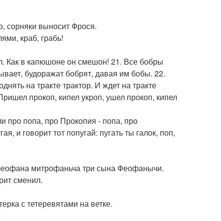
о, сорняки выносит Фрося.
ями, краб, грабь!
. Как в капюшоне он смешон! 21. Все бобры
ывает, будоражат бобрят, давая им бобы. 22.
днять на тракте трактор. И ждет на тракте
 Пришел прокоп, кипел укроп, ушел прокоп, кипел
.
ли про попа, про Прокопия - попа, про
я, и говорит тот попугай: пугать ты галок, поп,
феофана митрофаньча три сына Феофанычи.
рит сменил.
терка с тетеревятами на ветке.