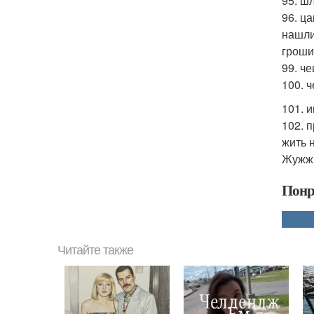
95. ш
96. ц
нашли
гроши
99. ч
100. 
101. 
102. 
жить 
Жужжи
Понр
Читайте также