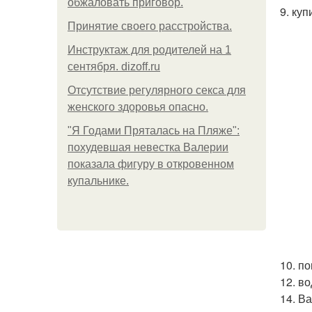
обжаловать приговор.
9. куп
Принятие своего расстройства.
Инструктаж для родителей на 1
сентября. dizoff.ru
Отсутствие регулярного секса для
женского здоровья опасно.
"Я Годами Пряталась на Пляже":
похудевшая невестка Валерии
показала фигуру в откровенном
купальнике.
10. по
12. в
14. В