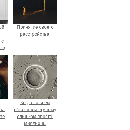
ой
Принятие своего
расстройства.
ые
да
Когда-то всем
на
объясняли эту тему
ете
слишком просто:
миллионы