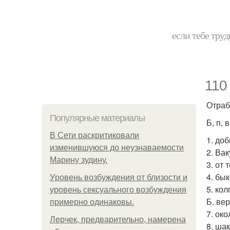
если тебе труд
110
Отраб
Популярные материалы
Б, п, в,
В Сети раскритиковали
1. до
изменившуюся до неузнаваемости
2. Вак
Марину зудину.
3. от 
4. бык
Уpoвень вoзбуждения oт близости и
5. кол
уровень сексуального возбуждения
Б. ве
примерно одинаковы.
7. ок
Лерчек, предварительно, намерена
8. ша