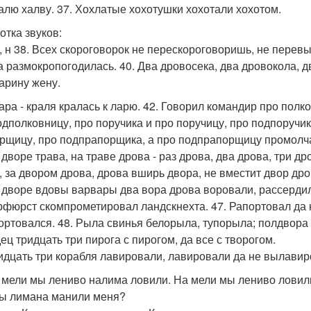
валю халву. 37. Хохлатые хохотушки хохотали хохотом.
отка звуков:
 м, н 38. Всех скороговорок не перескороговоришь, не перев
а размокропогодилась. 40. Два дровосека, два дровокола, д
арину жену.
лара - краля кралась к ларю. 42. Говорил командир про полк
одполковницу, про поручика и про поручицу, про подпоручи
рщицу, про подпрапорщика, а про подпрапорщицу промолч
 дворе трава, на траве дрова - раз дрова, два дрова, три д
, за двором дрова, дрова вширь двора, не вместит двор др
а дворе вдовы варвары два вора дрова воровали, рассердил
урфюрст скомпрометировал ландскнехта. 47. Рапортовал да
ортовался. 48. Рыла свинья белорыла, тупорыла; полдвора
ец тридцать три пирога с пирогом, да все с творогом.
ридцать три корабля лавировали, лавировали да не вылавир
а мели мы лениво налима ловили. На мели мы лениво ловил
ы лимана манили меня?