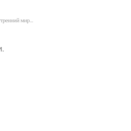
утренний мир...
и.