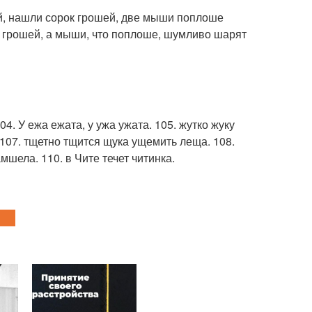
ей, нашли сорок грошей, две мыши поплоше
 грошей, а мыши, что поплоше, шумливо шарят
4. У ежа ежата, у ужа ужата. 105. жутко жуку
 107. тщетно тщится щука ущемить леща. 108.
шела. 110. в Чите течет читинка.