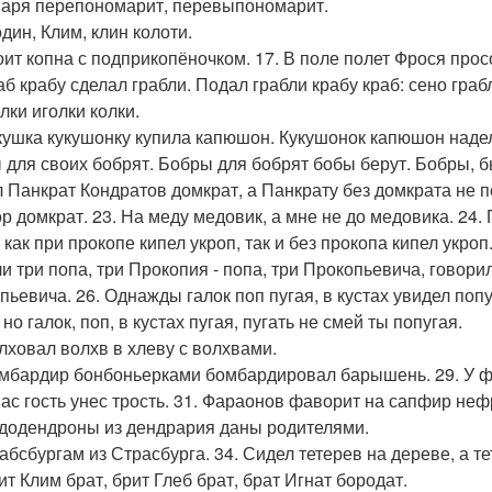
аря перепономарит, перевыпономарит.
один, Клим, клин колоти.
тоит копна с подприкопёночком. 17. В поле полет Фрося прос
аб крабу сделал грабли. Подал грабли крабу краб: сено грабл
елки иголки колки.
укушка кукушонку купила капюшон. Кукушонок капюшон надел
 для своих бобрят. Бобры для бобрят бобы берут. Бобры, б
 Панкрат Кондратов домкрат, а Панкрату без домкрата не по
ор домкрат. 23. На меду медовик, а мне не до медовика. 24.
 как при прокопе кипел укроп, так и без прокопа кипел укроп
ли три попа, три Прокопия - попа, три Прокопьевича, говори
ьевича. 26. Однажды галок поп пугая, в кустах увидел попуга
 но галок, поп, в кустах пугая, пугать не смей ты попугая.
олховал волхв в хлеву с волхвами.
омбардир бонбоньерками бомбардировал барышень. 29. У 
 нас гость унес трость. 31. Фараонов фаворит на сапфир неф
ододендроны из дендрария даны родителями.
Габсбургам из Страсбурга. 34. Сидел тетерев на дереве, а те
ит Клим брат, брит Глеб брат, брат Игнат бородат.