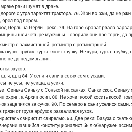
о мраке раки шумят в драке.
 дороге с утра тарахтят трактора. 76. Жри во ржи, да не ржи 
, орел под пером.
ород Нерль на Нерли - реке. 79. На горе Арарат рвала варва
омщины шли четыре мужчины. Говорили они про торги, да про
ахмистр с вахмистршей, ротмистр с ротмистршей.
рка курит трубку, курка клюет крупку. Не кури, турка, трубку, 
 мне не до недомогания.
отка звуков:
ж, ш, ч, щ, ц 84. У сени и сани в сетях сом с усами.
осы не усы, не усища, а усики.
зет Сенька Саньку с Сонькой на санках. Санки скок, Сеньку с 
ип охрип, а Архип осип. 88. Не хочет косой косить косой, гов
чок зацепился за сучок. 90. По семеро в сани уселися сами. 
в грязи от груза арбузов развалился кузов.
иристель свиристит свирелью. 93. Две реки: Вазуза с гжатью
азнервничавшийся конституционалист был обнаружен асси