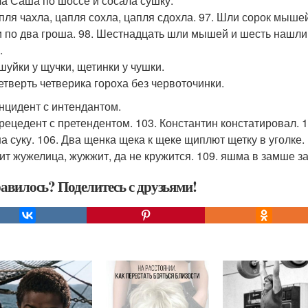
ла Саша по шоссе и сосала сушку.
апля чахла, цапля сохла, цапля сдохла. 97. Шли сорок мыш
 по два гроша. 98. Шестнадцать шли мышей и шесть нашли
.
ешуйки у щучки, щетинки у чушки.
четверть четверика гороха без червоточинки.
инцидент с интендантом.
прецедент с претендентом. 103. Константин констатировал. 10
на суку. 106. Два щенка щека к щеке щиплют щетку в уголке.
т жужелица, жужжит, да не кружится. 109. яшма в замше зам
авилось? Поделитесь с друзьями!