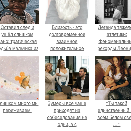
Оставил след и
Близocть - это
Легенда тяжел
ушёл слишком
долговременное
атлетики:
ано: трагическая
взаимное
феноменальн
удьба мальчика из
положительное
рекорды Леони
фильма
эмоциональное
Тараненко.
"Максимка".
вовлечение,
взаимодействие.
лишком много мы
Зумеры все чаще
"Ты такой
пеpеживаем.
приходят на
единственный 
собеседования не
всём белом св
одни, а с
…":