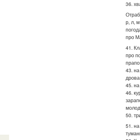
36. х
Отраб
р, л,
погод
про М
41. К
про п
прапо
43. на
дрова
45. н
46. к
зарап
молод
50. т
51. н
туман