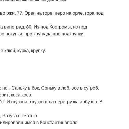
во ржи. 77. Орел на горе, перо на орле, гора под
ра виноград. 80. Из-под Костромы, из-под
 покупки, про крупу да про подкрупки.
не клюй, курка, крупку.
ног, Саньку в бок, Соньку в лоб, все в сугроб.
орит, коса коса.
91. Из кузова в кузов шла перегрузка арбузов. В
, Вазуза с гжатью.
милировавшимся в Константинополе.