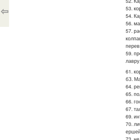
52. К
⇦
53. к
54. К
56. м
57. р
колпак
перев
59. п
лавру
61. ко
бЗ. М
64. р
65. п
66. го
67. та
69. и
70. л
ершей 
73. н