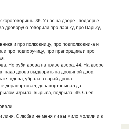
ыскороговоришь. 39. У нас на дворе - подворье
ва дроворуба говорили про ларьку, про Варьку,
овника и про полковницу, про подполковника и
ка и про подпоручицу, про прапорщика и про
ал.
рова. Не руби дрова на траве двора. 44. На дворе
ов, надо дрова выдворить на дровяной двор.
ася вдова, убрала в сарай дрова.
 не дорапортовал, дорапортовывал да
 рылом изрыла, вырыла, подрыла. 49. Съел
овали.
и линя. О любви не меня ли вы мило молили и в