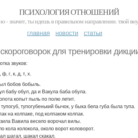
ПСИХОЛОГИЯ ОТНОШЕНИЙ
но - значит, ты идешь в правильном направлении. твой вн
главная
новости
статьи
 скороговорок для тренировки дикци
отка звуков:
 ф, г, к, д, т, х.
был бобов бобыль.
ул бабу обул, да и Вакула баба обула.
топота копыт пыль по полю летит.
 тупогуб, тупогубенький бычок, у быка бела губа была тупа.
пак на колпаке, под колпаком колпак.
рзила Вавила весело ворочал вилы.
оло кола колокола, около ворот коловорот.
кал шагал, шакал скакал.