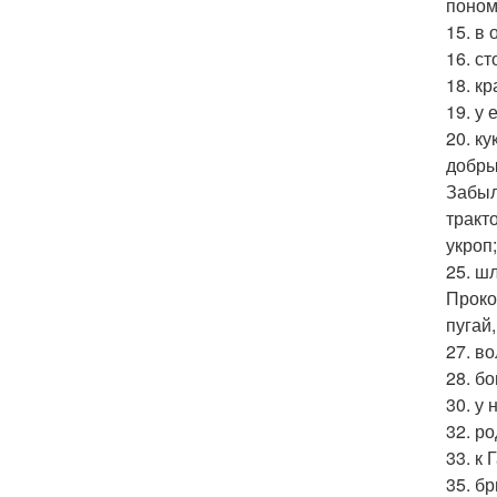
поном
15. в 
16. с
18. кр
19. у 
20. к
добры
Забыл
тракт
укроп;
25. ш
Прокоп
пугай,
27. в
28. б
30. у
32. р
33. к 
35. бр