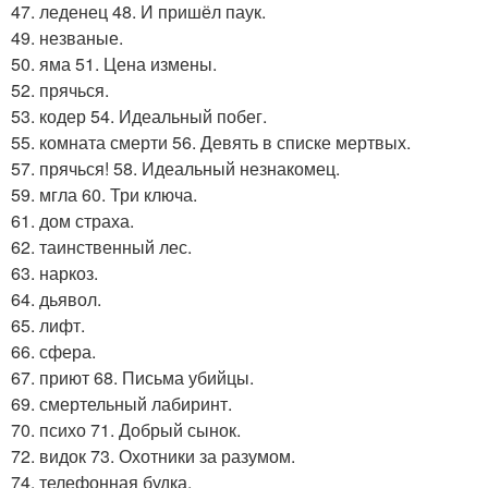
47. леденец 48. И пришёл паук.
49. незваные.
50. яма 51. Цена измены.
52. прячься.
53. кодер 54. Идеальный побег.
55. комната смерти 56. Девять в списке мертвых.
57. прячься! 58. Идеальный незнакомец.
59. мгла 60. Три ключа.
61. дом страха.
62. таинственный лес.
63. наркоз.
64. дьявол.
65. лифт.
66. сфера.
67. приют 68. Письма убийцы.
69. смертельный лабиринт.
70. психо 71. Добрый сынок.
72. видок 73. Охотники за разумом.
74. телефонная будка.