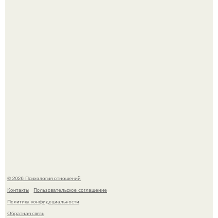
"Рука в Руке": появились кадры, на которых муж
помогает идти Алле Пугачевой.
Одиноким россиянкам предложили сделать пятницу
выходным днём ради знакомств и повышения
демографии.
© 2026 Психология отношений
Контакты
Пользовательское соглашение
Политика конфидециальности
Обратная связь