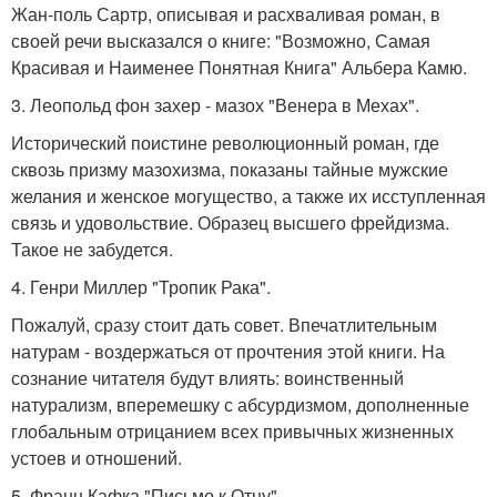
Жан-поль Сартр, описывая и расхваливая роман, в
своей речи высказался о книге: "Возможно, Самая
Красивая и Наименее Понятная Книга" Альбера Камю.
3. Леопольд фон захер - мазох "Венера в Мехах".
Исторический поистине революционный роман, где
сквозь призму мазохизма, показаны тайные мужские
желания и женское могущество, а также их исступленная
связь и удовольствие. Образец высшего фрейдизма.
Такое не забудется.
4. Генри Миллер "Тропик Рака".
Пожалуй, сразу стоит дать совет. Впечатлительным
натурам - воздержаться от прочтения этой книги. На
сознание читателя будут влиять: воинственный
натурализм, вперемешку с абсурдизмом, дополненные
глобальным отрицанием всех привычных жизненных
устоев и отношений.
5. Франц Кафка "Письмо к Отцу".