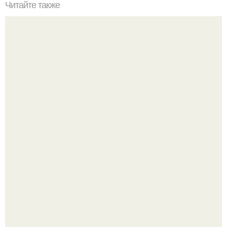
Читайте также
5 вещей, которые не нужно делать для мужчин никогда,
ни при каких обстоятельствах не делайте этого для
вашего мужчины!
Билет против материнского права: нижняя полка