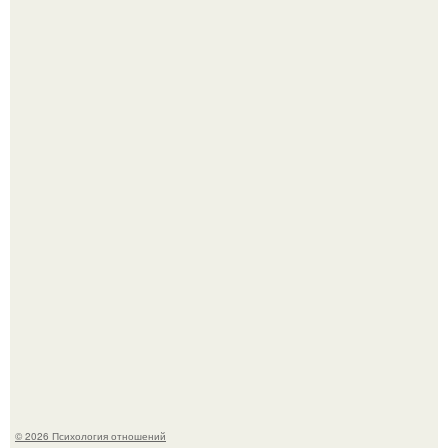
Hе надо стремиться афишировать свое равнодушие.
"Рука в Руке": появились кадры, на которых муж
помогает идти Алле Пугачевой.
© 2026 Психология отношений