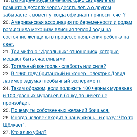
помните в деталях через десять лет, а о другом
забываете к моменту, когда официант приносит счёт?
20.
Американская ассоциация по беременности и родам
разъяснила механизм влияния теплой воды на
состояние женщины в процессе появления ребенка на
свет.
21.
Три мифа о "Идеальных" отношениях, которые
мешают быть счастливыми.
22.
Тотальный контроль - слабость или сила?
23.
В 1960 году британский инженер - электрик Дэвид
латимер задумал необычный эксперимент.
24.
Таким образом, если положить 100 черных муравьев
и 100 красных муравьев в банку, то ничего не
произойдет.
25.
Почему ты собственных желаний боишься.
26.
Иногда человек входит в нашу жизнь - и сразу "Что-то
Щёлкает".
27.
Кто алию убил?