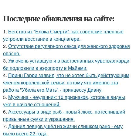
Последние обновления на сайте:
1.
Бегство из "Блока Смерти": как советские пленные
устроили восстание в концлагере.
2.
Отсутствие регулярного секса для женского здоровья
опасно.
3.
Уж очень уставшую и в растрепанных чувствах карди
би подловили в аэропорту в Майами.
4.
Принц Гарри заявил, что не хотел быть действующим
членом королевской семьи, потому что именно эта
работа "Убила его Мать" - принцессу Диану.
5.
Мужчина - неудачник: 10 признаков, которые видны
уже в начале отношений.
6.
Аксессуары в виде рыб - новый люкс, потеснивший
привычные сумки и украшения.
7.
Даниил певцов ушёл из жизни слишком рано - ему
было всего 22 года.