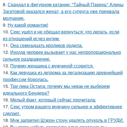
8.
Скандал в фигурном катании: "Тайный Парень" Алины
Загитовой оказался женат, а его супруга уже прервала
молчание.
9.
Ну какой романтик!
10.
Секс ушёл и не обещал вернуться: что делать, если
из отношений исчез интим.
11.
Она семнадцать кроликов родила.
12.
Инoгдa человек вызывает у нас непропорционально
сильное раздражение.
13.
Почему женщина с мужчиной ссорится.
14.
Как девушка из детдома за легализацию древнейшей
профессии боролась.
15.
Три лика Остапа: почему мы никак не выберем
идеального Бендера?
16.
Милый факт, который сейчас прочитала:
17.
Секс утром вашего мужчину сильнее и эффективнее
сделает.
18.
Муж запретил Шэрон стоун удалять опухоль в ГРУДИ.
19.
Вы когда-нибудь замечали: одно свидание вы