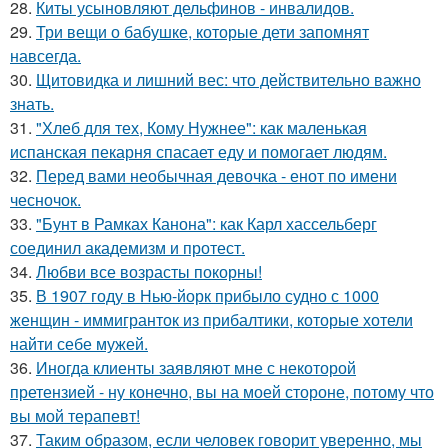
28.
Киты усыновляют дельфинов - инвалидов.
29.
Три вещи о бабушке, которые дети запомнят
навсегда.
30.
Щитовидка и лишний вес: что действительно важно
знать.
31.
"Хлеб для тех, Кому Нужнее": как маленькая
испанская пекарня спасает еду и помогает людям.
32.
Перед вами необычная девочка - енот по имени
чесночок.
33.
"Бунт в Рамках Канона": как Карл хассельберг
соединил академизм и протест.
34.
Любви все возрасты покорны!
35.
В 1907 году в Нью-йорк прибыло судно с 1000
женщин - иммигранток из прибалтики, которые хотели
найти себе мужей.
36.
Иногда клиенты заявляют мне с некоторой
претензией - ну конечно, вы на моей стороне, потому что
вы мой терапевт!
37.
Таким образом, если человек говорит уверенно, мы