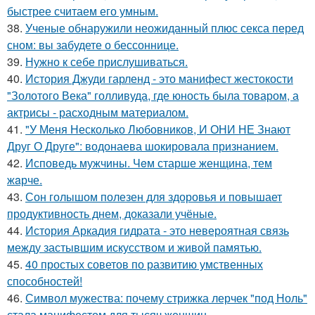
быстрее считаем его умным.
38.
Ученые обнаружили неожиданный плюс секса перед
сном: вы забудете о бессоннице.
39.
Нужно к себе прислушиваться.
40.
История Джуди гарленд - это манифест жестокости
"Золотого Века" голливуда, где юность была товаром, а
актрисы - расходным материалом.
41.
"У Меня Несколько Любовников, И ОНИ НЕ Знают
Друг О Друге": водонаева шокировала признанием.
42.
Исповедь мужчины. Чeм старше женщина, тем
жaрче.
43.
Сон голышом полезен для здоровья и повышает
продуктивность днем, доказали учёные.
44.
История Аркадия гидрата - это невероятная связь
между застывшим искусством и живой памятью.
45.
40 простых советов по развитию умственных
способностей!
46.
Символ мужества: почему стрижка лерчек "под Ноль"
стала манифестом для тысяч женщин.