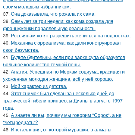
своим молодым избранником.
37.
Она доказывала, что рожала их сама.
38.
Семь лет за три недели: как кома создала для
француженки параллельную реальность.
39.
Россиянам хотят разрешить жениться на подростках.
40.
Механика сюрреализма: как дали конструировал
свои безумства.
41.
Будьте бдительны, если при варке супа образуется
большое количество темной пены.
42.
Апатия. Успешная по Меркам социума, красивая и
ухоженная молодая женщина, всё у неё хорошо.
43.
Мой характер из детства.
44.
Этот снимок был сделан за несколько дней до
трагической гибели принцессы Дианы в августе 1997
года.
45.
А знаете ли вы, почему мы говорим "Сорок", а не
"четыредцать"?
46.
Инсталляция, от которой мурашки: в алматы