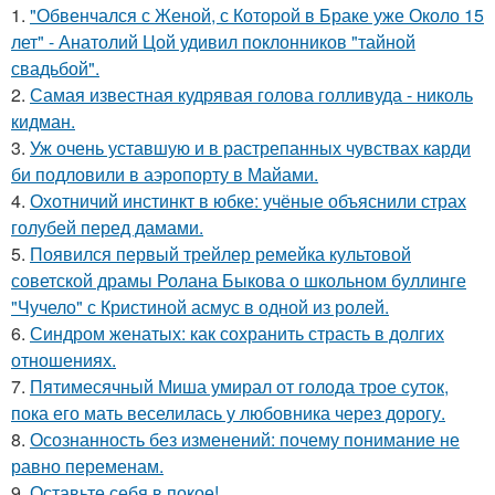
1.
"Обвенчался с Женой, с Которой в Браке уже Около 15
лет" - Анатолий Цой удивил поклонников "тайной
свадьбой".
2.
Самая известная кудрявая голова голливуда - николь
кидман.
3.
Уж очень уставшую и в растрепанных чувствах карди
би подловили в аэропорту в Майами.
4.
Охотничий инстинкт в юбке: учёные объяснили страх
голубей перед дамами.
5.
Появился первый трейлер ремейка культовой
советской драмы Ролана Быкова о школьном буллинге
"Чучело" с Кристиной асмус в одной из ролей.
6.
Синдром женатых: как сохранить страсть в долгих
отношениях.
7.
Пятимесячный Миша умирал от голода трое суток,
пока его мать веселилась у любовника через дорогу.
8.
Осознанность без изменений: почему понимание не
равно переменам.
9.
Оставьте себя в покое!