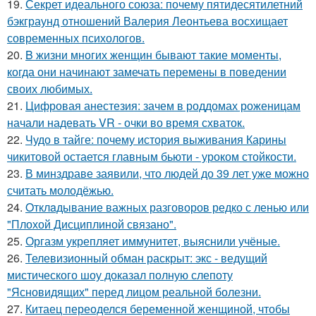
19.
Секрет идеального союза: почему пятидесятилетний
бэкграунд отношений Валерия Леонтьева восхищает
современных психологов.
20.
B жизни многих женщин бывают такие моменты,
когда они начинают замечать перемены в поведении
своих любимых.
21.
Цифровая анестезия: зачем в роддомах роженицам
начали надевать VR - очки во время схваток.
22.
Чудо в тайге: почему история выживания Карины
чикитовой остается главным бьюти - уроком стойкости.
23.
В минздраве заявили, что людей до 39 лет уже можно
считать молодёжью.
24.
Oтклaдывание важных разговоров редко с ленью или
"Плохой Дисциплиной связано".
25.
Оргазм укрепляет иммунитет, выяснили учёные.
26.
Телевизионный обман раскрыт: экс - ведущий
мистического шоу доказал полную слепоту
"Ясновидящих" перед лицом реальной болезни.
27.
Китаец переоделся беременной женщиной, чтобы