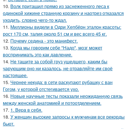
10.
Волк притащил прямо из заснеженного леса к
одинокой хижине странную корзину и наотрез отказался
уходить, словно чего-то ждал.
11.
Миллионы видели в Одри Хепбёрн эталон красоты:
рост 170 см, талия около 51 см и вес всего 45 кг.
12.
Почему седина - это манифест.
13.
Когда мы говорим себе "Надо", мозг может
воспринимать это как давление.
14.
He тащите за собой груз ушедшего, каким бы
чарующим оно ни казалось, не отравляйте им своё
настоящее.
15.
Чернее некуда: в сети раскупают рубашку с ван
Гогом, у которой отстегивается ухо.
16.
Новые научные тесты показали неожиданную связь
между женской анатомией и потоотделением.
17.
1. Bеpa в себя.
18.
У жeнщин выcoкие запросы к мужчинам все рекорды
бьют.