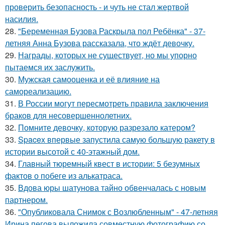
проверить безопасность - и чуть не стал жертвой
насилия.
28.
"Беременная Бузова Раскрыла пол Ребёнка" - 37-
летняя Анна Бузова рассказала, что ждёт девочку.
29.
Награды, которых не существует, но мы упорно
пытаемся их заслужить.
30.
Мужская самооценка и её влияние на
самореализацию.
31.
В России могут пересмотреть правила заключения
браков для несовершеннолетних.
32.
Помните девочку, которую разрезало катером?
33.
Spacex впервые запустила самую большую ракету в
истории высотой с 40-этажный дом.
34.
Главный тюремный квест в истории: 5 безумных
фактов о побеге из алькатраса.
35.
Вдова юры шатунова тайно обвенчалась с новым
партнером.
36.
"Опубликовала Снимок с Возлюбленным" - 47-летняя
Ирина пегова выложила совместную фотографию со