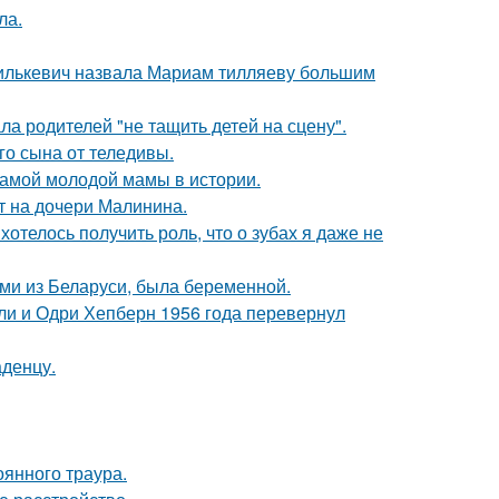
ла.
хилькевич назвала Мариам тилляеву большим
а родителей "не тащить детей на сцену".
о сына от теледивы.
самой молодой мамы в истории.
ит на дочери Малинина.
 хотелось получить роль, что о зубах я даже не
ьми из Беларуси, была беременной.
лли и Одри Хепберн 1956 года перевернул
аденцу.
оянного траура.