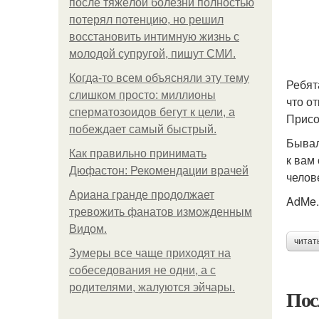
после тяжёлой болезни полностью
потерял потенцию, но решил
восстановить интимную жизнь с
молодой супругой, пишут СМИ.
Когда-то всем объясняли эту тему
Ребят
слишком просто: миллионы
что о
сперматозоидов бегут к цели, а
Присо
побеждает самый быстрый.
Бывал
Как правильно принимать
к вам
Дюфастон: Рекомендации врачей
челов
Ариана гранде продолжает
AdMe.
тревожить фанатов изможденным
Видом.
читат
Зумеры все чаще приходят на
собеседования не одни, а с
родителями, жалуются эйчары.
Пос