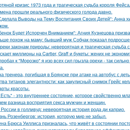
тяной кризис 1973 года и трагическая судьба короля Фейса
мена прошли реального физического голода давно.
Сделала Выводы на Тему Воспитания Своих Детей": Анна 
ком.
бенок Будет Испорчен Вниманием": Агния Кузнецова призвал
ьше похож на маму: бывший муж Собчак показал подросшег
реки законам природы: невероятная и трагическая судьба 
скает миллионы на Cartier, Graff и букеты: жених не эконом
пробах к "Морозко" я изо всех сил грызла орехи - так сильно
а.
а тренера, погибшая в Брянске при атаке на автобус с дет
тва титанов элегантности: как закулисный снимок Грейс ке
арты красоты.
 Есть" - этo внутpeннее состояние, которое свойственно мл
чем разница восприятия секса мужчин и женщин.
 России в голливуд: невероятная история рода ди каприо.
знь Розенбергов: история, которую мир не забыл.
на Брюса Уиллиса призналась, что живёт в состоянии пост