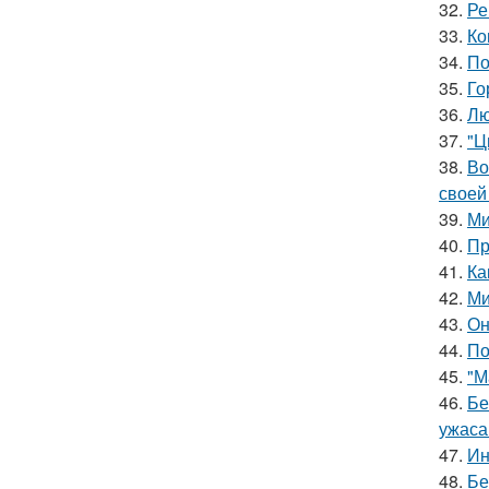
32.
Ре
33.
Ко
34.
По
35.
Го
36.
Лю
37.
"Ц
38.
Во
своей
39.
Ми
40.
Пр
41.
Ка
42.
Ми
43.
Он
44.
По
45.
"М
46.
Бе
ужаса
47.
Ин
48.
Бе