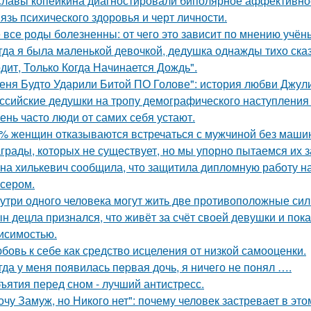
славы копейкина диагностировали биполярное аффективное
язь психического здоровья и черт личности.
 все роды болезненны: от чего это зависит по мнению учён
гда я была маленькой девочкой, дедушка однажды тихо сказ
дит, Только Когда Начинается Дождь".
еня Будто Ударили Битой ПО Голове": история любви Джул
ссийские дедушки на тропу демографического наступления
ень часто люди от самих себя устают.
% женщин отказываются встречаться с мужчиной без маши
грады, которых не существует, но мы упорно пытаемся их з
на хилькевич сообщила, что защитила дипломную работу н
сером.
утри одного человека могут жить две противоположные сил
н децла признался, что живёт за счёт своей девушки и пок
исимостью.
бовь к себе как средство исцеления от низкой самооценки.
гда у меня появилась пepвая дочь, я ничего не понял ….
ъятия перед сном - лучший антистресс.
очу Замуж, но Никого нет": почему человек застревает в этом