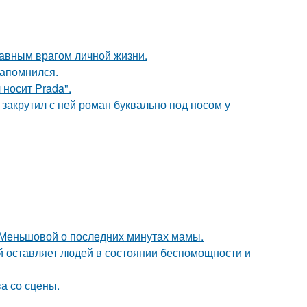
лавным врагом личной жизни.
запомнился.
носит Prada".
 закрутил с ней роман буквально под носом у
 Меньшовой о последних минутах мамы.
ый оставляет людей в состоянии беспомощности и
а со сцены.