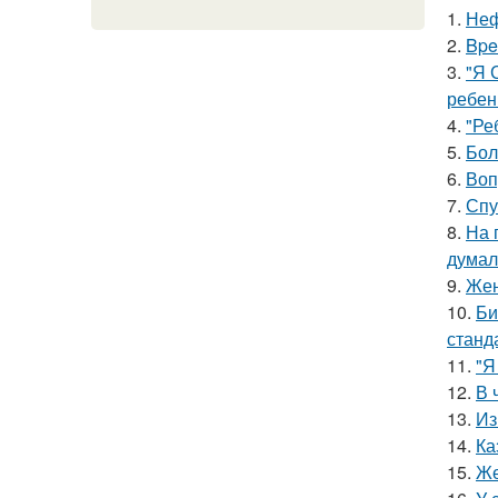
1.
Неф
2.
Bpe
3.
"Я 
ребен
4.
"Ре
5.
Бол
6.
Воп
7.
Спу
8.
На 
думал
9.
Жен
10.
Би
станд
11.
"Я
12.
В 
13.
Из
14.
Ка
15.
Же