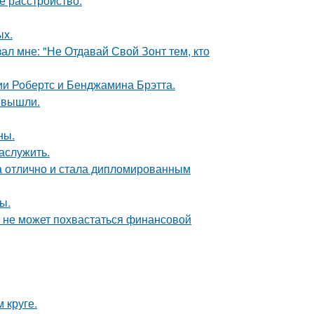
 расстройство.
ых.
ал мне: "Не Отдавай Свой Зонт тем, кто
ии Робертс и Бенджамина Брэтта.
 вышли.
ны.
аслужить.
а отлично и стала дипломированным
ы.
а не может похвастаться финансовой
 круге.