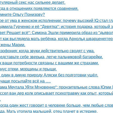
гулярный секс нас сильнее делает.
гда в отношениях появляются сравнения.
мните Ольгу Понизову?
ре от ума в женском исполнении: почему высокий IQ стал г
дмила Гурченко и её "Девятка": история подарка, который 
вет Решает всё": Симона Эшли примерила образ из "дьявол 
т как выглядела мать ребёнка, когда Арнольд шварценеггер
 жены Марии.
зофония: когда звуки действительно сводят с ума.
едставьте себе зверька, легче пальчиковой батарейки.
к ваши потребности связаны с вашими же страхами.
нус отеки, морщины и прыщи.
 один в дикую природу Аляски без подготовки ушёл.
чаще посылайте всё на ….
ама Мечтала Уйти Мгновенно": пронзительные слова Юлии
ссел ван дер колк описывает психотравму как опыт, котор
.
огда один жест говорит о человеке больше, чем любые слов
да. Мать утопила малышей, отец плачет в истерике.