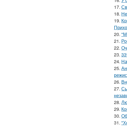
16.
У 
17.
Св
18.
Не
19.
Ко
Прихо
20.
"М
21.
Ро
22.
Оч
23.
33
24.
На
25.
Ан
режис
26.
Вн
27.
Сы
незав
28.
Лю
29.
Кo
30.
Об
31.
"Х