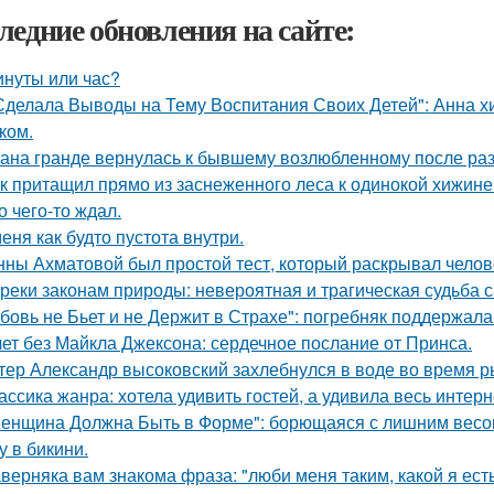
ледние обновления на сайте:
инуты или час?
Сделала Выводы на Тему Воспитания Своих Детей": Анна 
ком.
ана гранде вернулась к бывшему возлюбленному после ра
к притащил прямо из заснеженного леса к одинокой хижине 
о чего-то ждал.
меня как будто пустота внутри.
нны Ахматовой был простой тест, который раскрывал челов
реки законам природы: невероятная и трагическая судьба 
бовь не Бьет и не Держит в Страхе": погребняк поддержала
лет без Майкла Джексона: сердечное послание от Принса.
тер Александр высоковский захлебнулся в воде во время р
ассика жанра: хотела удивить гостей, а удивила весь интерн
енщина Должна Быть в Форме": борющаяся с лишним весо
у в бикини.
верняка вам знакома фраза: "люби меня таким, какой я есть