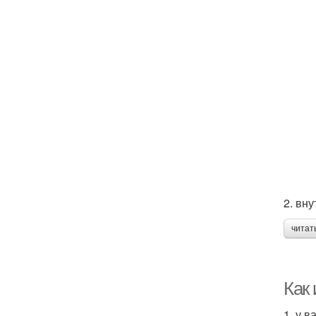
2. вн
читат
Как 
1. у в