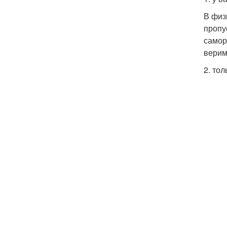
В физ
пропу
самор
верим 
2. то