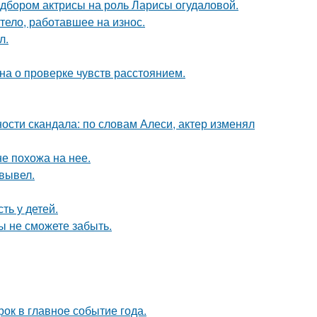
дбором актрисы на роль Ларисы огудаловой.
тело, работавшее на износ.
л.
на о проверке чувств расстоянием.
сти скандала: по словам Алеси, актер изменял
не похожа на нее.
вывел.
ть у детей.
ы не сможете забыть.
рок в главное событие года.