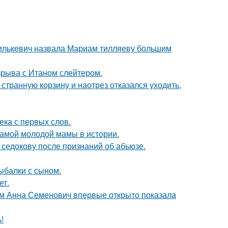
хилькевич назвала Мариам тилляеву большим
зрыва с Итаном слейтером.
странную корзину и наотрез отказался уходить,
ека с первых слов.
самой молодой мамы в истории.
 седокову после признаний об абьюзе.
ыбалки с сыном.
ет.
м Анна Семенович впервые открыто показала
!