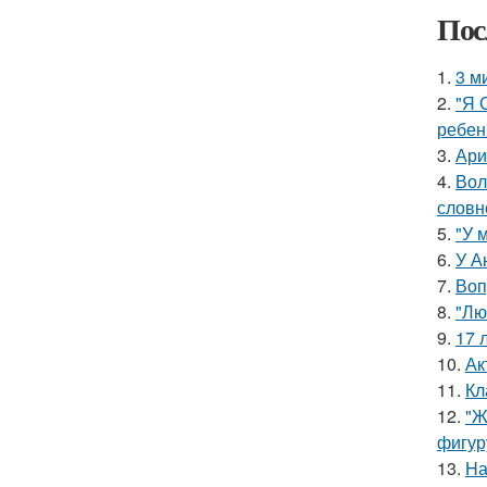
Пос
1.
3 м
2.
"Я 
ребен
3.
Ари
4.
Вол
словн
5.
"У 
6.
У А
7.
Воп
8.
"Лю
9.
17 
10.
Ак
11.
Кл
12.
"Ж
фигур
13.
Hа