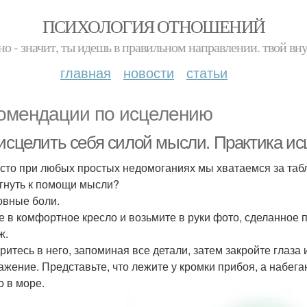
ПСИХОЛОГИЯ ОТНОШЕНИЙ
но - значит, ты идешь в правильном направлении. твой вн
главная
новости
статьи
омендации по исцелению
 исцелить себя силой мысли. Практика и
асто при любых простых недомоганиях мы хватаемся за табл
гнуть к помощи мысли?
ловные боли.
е в комфортное кресло и возьмите в руки фото, сделанное 
ж.
ритесь в него, запоминая все детали, затем закройте глаза 
ажение. Представьте, что лежите у кромки прибоя, а набег
о в море.