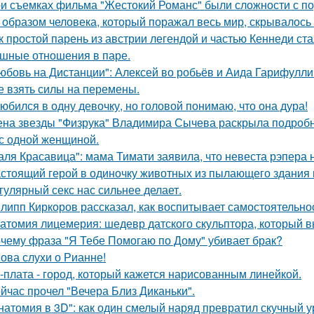
и съемках фильма "Жестокий Романс" были сложности с по
 образом человека, который поражал весь мир, скрывалось 
к простой парень из австрии легендой и частью Кеннеди ста
шные отношения в паре.
юбовь на Дистанции": Алексей во робьёв и Аида Гарифулли
е взять силы на перемены.
юбился в одну девочку, но головой понимаю, что она дура!
на звезды "Физрука" Владимира Сычева раскрыла подробно
 с одной женщиной.
аля Красавица": мама Тимати заявила, что невеста рэпера 
стоящий герой в одиночку животных из пылающего здания 
гулярный секс нас сильнее делает.
липп Киркоров рассказал, как воспитывает самостоятельнос
атомия лицемерия: шедевр датского скульптора, который в
чему фраза "Я Тебе Помогаю по Дому" убивает брак?
ова слухи о Рианне!
-плата - город, который кажется нарисованным линейкой.
йчас прочел "Вечера Близ Диканьки".
натомия в 3D": как один смелый наряд превратил скучный у