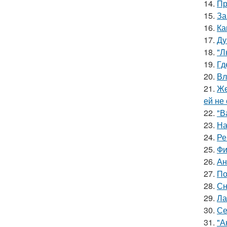
14.
Пр
15.
За
16.
Ка
17.
Ду
18.
"Л
19.
Гд
20.
Вл
21.
Же
ей не
22.
"В
23.
На
24.
Ре
25.
Фи
26.
Ан
27.
По
28.
Сн
29.
Ла
30.
Се
31.
"А