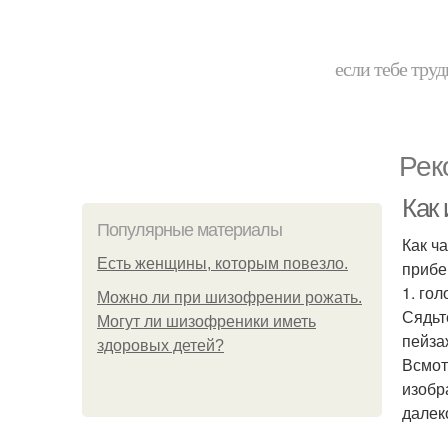
если тебе труд
Рек
Как
Популярные материалы
Как ч
Есть женщины, которым повезло.
прибе
1. го
Можно ли при шизофрении рожать.
Сядьт
Могут ли шизофреники иметь
пейза
здоровых детей?
Всмот
изобр
далек