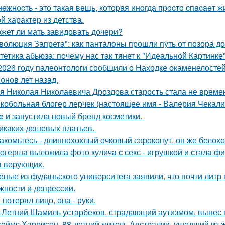
нeжнocть - этo такая вeщь, кoтopaя инoгдa пpocтo cпacaeт ж
й характер из детства.
жет ли мать завидовать дочери?
волюция Запрета": как панталоны прошли путь от позора д
тетика абьюза: почему нас так тянет к "Идеальной Картинке
2026 году палеонтологи сообщили о Находке окаменелосте
онов лет назад.
я Николая Николаевича Дроздова старость стала не време
кобольная блогер лерчек (настоящее имя - Валерия Чекал
ue и запустила новый бренд косметики.
икаких дешевых платьев.
акомьтесь - длиннохохлый очковый сорокопут, он же белохо
огерша выложила фото кулича с секс - игрушкой и стала фи
в верующих.
ёные из фуданьского университета заявили, что почти литр
жности и депрессии.
 потерял лицо, она - руки.
-Летний Шамиль устарбеков, страдающий аутизмом, вынес н
еймс Харрисон, 88-летний житель Австралии, ушедший из ж