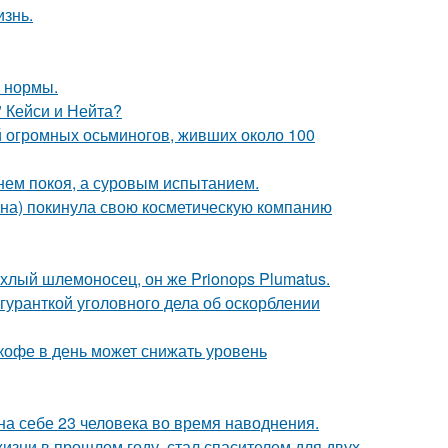
изнь.
о нормы.
" Кейси и Нейта?
й огромных осьминогов, живших около 100
нем покоя, а суровым испытанием.
ина) покинула свою косметическую компанию
хлый шлемоносец, он же Prionops Plumatus.
гуранткой уголовного дела об оскорблении
 кофе в день может снижать уровень
а себе 23 человека во время наводнения.
изни в прошлом году, стал спасителем для двух