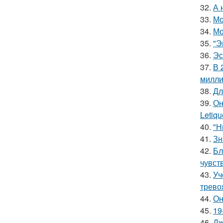
32.
А 
33.
Мо
34.
Мо
35.
"Э
36.
Эс
37.
В 
милли
38.
Дл
39.
Он
Letiq
40.
"Н
41.
Зн
42.
Бл
чувст
43.
Уч
трево
44.
Он
45.
19
46.
Дж