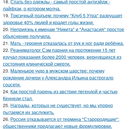
18.
Спать без одежды - самый простой антиэйдж -
лайфхак, о котором молча.
19.
Токсичный подъем: почему "Клуб 5 Утра" разрушает
здоровье 40% людей и крадет годы жизни.
20.
Неприязнь к именам "Никита" и "Анастасия" простое
объяснение получила.
21.
Мать - героиня отказалась от рук и ног ради ребёнка.
22.
Реаниматолог Сэм парния на протяжении 15 лет
изучал показания более 2000 человек, вернувшихся из
состояния клинической смерти.
23.
Маленькое чудо в мужском царстве: почему
рождение дочери у Александра Ильина растрогало
соцсети.
24.
Как простой парень из австрии легендой и частью
Кеннеди стал.
25.
Награды, которых не существует, но мы упорно
пытаемся их заслужить.
26.
Россия отказывается от термина "Старородящие":
общественники предлагают новые формулировки.