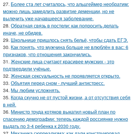
27.
Более ста лет считалось, что альцгеймер необратим:
можно лишь замедлить развитие деменции, но не
вылечить уже начавшееся заболевание.
28.
Обратная связь в постели: как попросить делать
иначе, не обидев.
29.
Школьнице пришлось снять бельё, чтобы сдать ЕГЭ.
30.
Как понять, что мужчина больше не влюблён в вас: 6
признаков, что отношения закончились.
31.
Женские лица считают красивее мужских - это
подтвердили учёные.
32.
Женская сексуальность не проявляется открыто.
33.
Объятия перед сном - лучший антистресс.
34.
Мы любим усложнять.
35.
Когда скучно не от пустой жизни, а от отсутствия себя
в ней.
36.
Министр труда котяков выкатил новый план по
спасению демографии: теперь каждой россиянке нужно
выдать по 3-4 ребенка к 2030 году.
37.
Механика сюрреализма: как дали конструировал