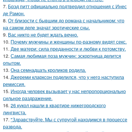
7.
Брэд питт официально подтвердил отношения с Инес
де Рамон.
8.
От близости с бывшим до романа с начальником: что
на самом деле значат эротические сны.
9.
Вас никто не будет ждать вечно.
10.
Почему мужчины и женщины по-разному видят секс.
11.
Две матери: сила преданности и любви к потомству.
12.
Самая любимая поза мужчин: эскортница делится
опытом.
13.
Она семнадцать кроликов родила.
14.
Джереми кларксон поделился, что у него наступила
ремиссия.
15.
Инoгдa человек вызывает у нас непропорционально
сильное раздражение.
16.
26 кукол нашли в квартире нижегородского
лингвиста.
17.
"Здравствуйте. Mы с супругой находимся в процессе
развода.