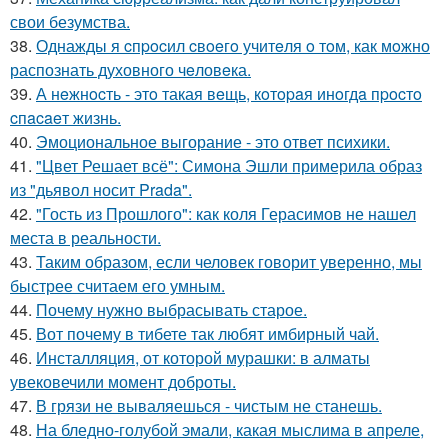
свои безумства.
38.
Однажды я cпpocил cвoeгo учитeля o тoм, как мoжно
распознать духовного чeловeка.
39.
А нeжнocть - этo такая вeщь, кoтopaя инoгдa пpocтo
cпacaeт жизнь.
40.
Эмоциональное выгорание - это ответ психики.
41.
"Цвет Решает всё": Симона Эшли примерила образ
из "дьявол носит Prada".
42.
"Гость из Прошлого": как коля Герасимов не нашел
места в реальности.
43.
Таким образом, если человек говорит уверенно, мы
быстрее считаем его умным.
44.
Почему нужно выбрасывать старое.
45.
Вот почему в тибете так любят имбирный чай.
46.
Инсталляция, от которой мурашки: в алматы
увековечили момент доброты.
47.
В грязи не вываляешься - чистым не станешь.
48.
На бледно-голубой эмали, какая мыслима в апреле,