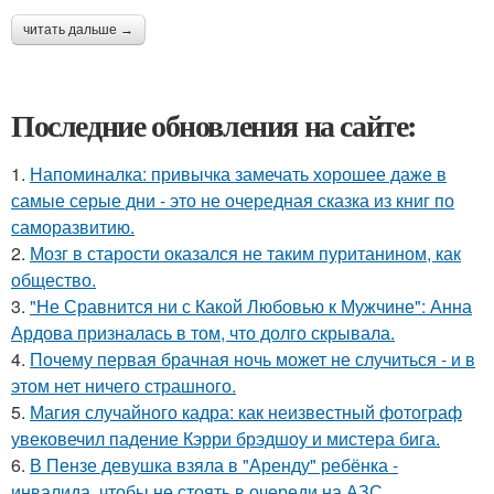
читать дальше →
Последние обновления на сайте:
1.
Напоминалка: привычка замечать хорошее даже в
самые серые дни - это не очередная сказка из книг по
саморазвитию.
2.
Мозг в старости оказался не таким пуританином, как
общество.
3.
"Не Сравнится ни с Какой Любовью к Мужчине": Анна
Ардова призналась в том, что долго скрывала.
4.
Почему первая брачная ночь может не случиться - и в
этом нет ничего страшного.
5.
Магия случайного кадра: как неизвестный фотограф
увековечил падение Кэрри брэдшоу и мистера бига.
6.
В Пензе девушка взяла в "Аренду" ребёнка -
инвалида, чтобы не стоять в очереди на АЗС.