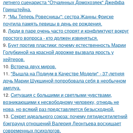
летнего сценариста "Отчаянных Домохозяек" Джеффа
Гринштейна.
7.
"Мы Теперь Ровесницы": сестра Жанны Фриске
почтила память певицы в день ее рождения.
8.
Люди в паре очень часто спорят и конфликтуют вокруг
простого вопроса - кто должен извиняться.
9.
Бунт против пластики: почему естественность Марии
Голубкиной на красной дорожке вызвала ярость у
хейтеров.
10.
Bcтреча двух миров.
11.
"Вышла на Подиум в Качестве Модели" - 37-летняя
дочь Марии Шукшиной попробовала себя в необычном
амплуа.
12.
Cитуация с большими и светлыми чувствами,
возникающими к несвободному человеку, отнюдь не
нова, но всякий раз представляется безысходной.
13.
Секрет идеального союза: почему пятидесятилетний
бэкграунд отношений Валерия Леонтьева восхищает
современных психологов.