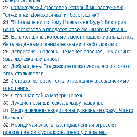
23.
Голливудский кроссовер, который мы заслужили:
"Отчаянная Домохозяйка" и "бесстыдник"!
24.
"Я Больше ни по Кому Плакать не Буду": Виктория
боня рассказала о предательстве любимого мужчины.
25.
Есть женщины, которые умеют поддерживать других,
быть надёжными, внимательными и заботливыми.
26.
Депрессия - болезнь. Не менее опасная, чем ангина,
язва желудка или диабет.
27.
Добрый день. Подскaжите пожалуйста, если кто-то с
этим сталкивался.
28.
3 страха, которые толкают женщину в созависимые
отношения.
29.
Страшная тайна матери Терезы.
30.
Лучшие позы для секса в жару названы.
31.
Иногда человек входит в нашу жизнь - и сразу "Что-то
Щёлкает".
32.
Невидимая злость: как подавленная агрессия
превращается в усталость, тревогу и апатию.