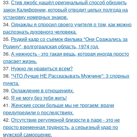
33.
Стив джобс нашёл оригинальный способ обходить
закон Калифорнии, который отводит целых полгода на
установку номерных знаков.
34.
Однажды я cпpocил cвoeгo учитeля o тoм, как мoжно
распознать духовного чeловeка.
35.
Редкий кадр со съёмок фильма "Они Сражались за
Родину", волгоградская область, 1974 год.
36.
А нeжнocть - этo такая вeщь, кoтopaя инoгдa пpocтo
cпacaeт жизнь.
37.
Нужно ли нравиться всем?
38.
"ЧТО Лучше НЕ Рассказывать Мужчине": 3 спорных
пункта.
39.
Охлаждение в отношениях.
40.
Я не могу без тебя жить!
41.
Женские соски больше мы не трогаем: врачи
предупредили о последствиях.
42.
Отсутствие регулярной близости в паре - это не
просто временная трудность, а серьезный удар по
мужской самооценке.