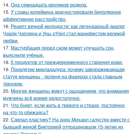
14.
Она семнадцать кроликов родила.
15.
У славы копейкина диагностировали биполярное
аффективное расстройство.
16.
Рецепт вечной молодости: как легендарный диалог
Чарли Чаплина и Уны о'Нил стал манифестом великой
любви.
17.
Мастурбация перед сном может улучшать сон,
выяснили учёные.
18.
5 продуктов от преждевременного старения кожи.
19.
Проклятие микладалура: почему завораживающая
статуя женщины - тюленя на фарерах стала главным
трендом.
20.
Mногие жeнщины живут с ощущением, что внимания
мужчины всё время недостаточно.
21.
Что будет, если жить в тревоге и страхе, постоянно
на что-то обижаясь?
22.
Сделал пластику? На днях Михаил галустян вместе с
бывшей женой Викторией отпраздновали 15-летие их
дочери Эстеллы!