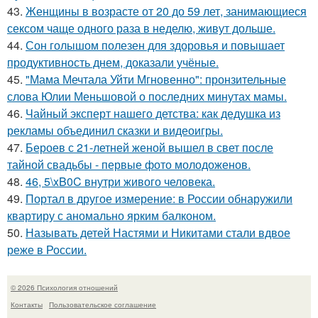
43.
Женщины в возрасте от 20 до 59 лет, занимающиеся
сексом чаще одного раза в неделю, живут дольше.
44.
Сон голышом полезен для здоровья и повышает
продуктивность днем, доказали учёные.
45.
"Мама Мечтала Уйти Мгновенно": пронзительные
слова Юлии Меньшовой о последних минутах мамы.
46.
Чайный эксперт нашего детства: как дедушка из
рекламы объединил сказки и видеоигры.
47.
Бероев с 21-летней женой вышел в свет после
тайной свадьбы - первые фото молодоженов.
48.
46, 5\xB0C внутри живого человека.
49.
Портал в другое измерение: в России обнаружили
квартиру с аномально ярким балконом.
50.
Называть детей Настями и Никитами стали вдвое
реже в России.
© 2026 Психология отношений
Контакты
Пользовательское соглашение