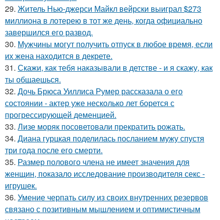
29.
Житель Нью-джерси Майкл вейрски выиграл $273
миллиона в лотерею в тот же день, когда официально
завершился его развод.
30.
Мужчины могут получить отпуск в любое время, если
их жена находится в декрете.
31.
Скажи, как тебя наказывали в детстве - и я скажу, как
ты общаешься.
32.
Дочь Брюса Уиллиса Румер рассказала о его
состоянии - актер уже несколько лет борется с
прогрессирующей деменцией.
33.
Лизе моряк посоветовали прекратить рожать.
34.
Диана гурцкая поделилась посланием мужу спустя
три года после его смерти.
35.
Размер полового члена не имеет значения для
женщин, показало исследование производителя секс -
игрушек.
36.
Умение черпать силу из своих внутренних резервов
связано с позитивным мышлением и оптимистичным