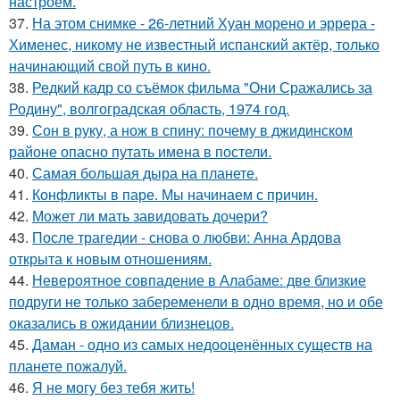
настроем.
37.
На этом снимке - 26-летний Хуан морено и эррера -
Хименес, никому не известный испанский актёр, только
начинающий свой путь в кино.
38.
Редкий кадр со съёмок фильма "Они Сражались за
Родину", волгоградская область, 1974 год.
39.
Сон в руку, а нож в спину: почему в джидинском
районе опасно путать имена в постели.
40.
Самая большая дыра на планете.
41.
Конфликты в паре. Мы начинаем с причин.
42.
Может ли мать завидовать дочери?
43.
После трагедии - снова о любви: Анна Ардова
открыта к новым отношениям.
44.
Невероятное совпадение в Алабаме: две близкие
подруги не только забеременели в одно время, но и обе
оказались в ожидании близнецов.
45.
Даман - одно из самых недооценённых существ на
планете пожалуй.
46.
Я не могу без тебя жить!