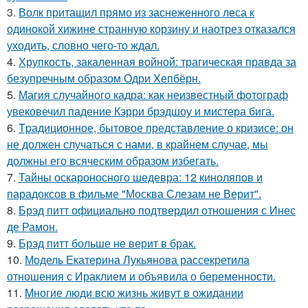
3.
Волк притащил прямо из заснеженного леса к
одинокой хижине странную корзину и наотрез отказался
уходить, словно чего-то ждал.
4.
Хрупкость, закаленная войной: трагическая правда за
безупречным образом Одри Хепбёрн.
5.
Магия случайного кадра: как неизвестный фотограф
увековечил падение Кэрри брэдшоу и мистера бига.
6.
Tpадиционное, бытовое представление о кризисе: он
не должен случаться с нами, в крайнем случае, мы
должны его всяческим образом избегать.
7.
Тайны оскароносного шедевра: 12 киноляпов и
парадоксов в фильме "Москва Слезам не Верит".
8.
Брэд питт официально подтвердил отношения с Инес
де Рамон.
9.
Брэд питт больше не верит в брак.
10.
Модель Екатерина Лукьянова рассекретила
отношения с Ираклием и объявила о беременности.
11.
Mногие люди всю жизнь живут в ожидании