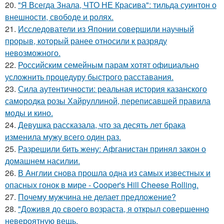
20.
"Я Всегда Знала, ЧТО НЕ Красива": тильда суинтон о
внешности, свободе и ролях.
21.
Исследователи из Японии совершили научный
прорыв, который ранее относили к разряду
невозможного.
22.
Российским семейным парам хотят официально
усложнить процедуру быстрого расставания.
23.
Сила аутентичности: реальная история казанского
самородка розы Хайруллиной, переписавшей правила
моды и кино.
24.
Девушка рассказала, что за десять лет брака
изменила мужу всего один раз.
25.
Разрешили бить жену: Афганистан принял закон о
домашнем насилии.
26.
В Англии снова прошла одна из самых известных и
опасных гонок в мире - Cooper's Hill Cheese Rolling.
27.
Почему мужчина не делает предложение?
28.
"Доживя до своего возpаста, я открыл совершенно
невероятную вещь.