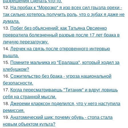
разрешения сделать что-то.
12.
На пробах к "Морозко" я изо всех сил грызла орехи -
так сильно хотелось получить роль, что о зубах я даже не
думала.
13.
Побег без объяснений: как Татьяна Овсиенко
превратила болезненный разрыв после 17 лет брака в
личную перезагрузку.
14.
Лерчек на связь после откровенного интервью
вышла.
15.
Помните мальчика из "Ералаша", который ходил за
хлебушком?
16.
Сожительство без брака - угроза национальной
безопасности.
17.
Когда пересматриваешь "Титаник" и вдруг ловишь
себя на странной мысли.
18.
Джереми кларксон поделился, что у него наступила
ремиссия.
19.
Анатомический шик: почему обувь - стопа стала
новым объектом культа?