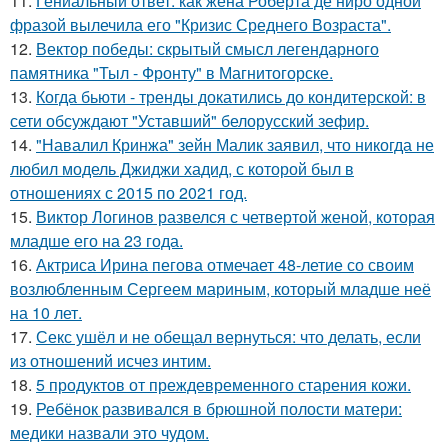
11.
Гениальный ответ: как жена Роберта де ниро одной
фразой вылечила его "Кризис Среднего Возраста".
12.
Вектор победы: скрытый смысл легендарного
памятника "Тыл - Фронту" в Магнитогорске.
13.
Когда бьюти - тренды докатились до кондитерской: в
сети обсуждают "Уставший" белорусский зефир.
14.
"Навалил Кринжа" зейн Малик заявил, что никогда не
любил модель Джиджи хадид, с которой был в
отношениях с 2015 по 2021 год.
15.
Виктор Логинов развелся с четвертой женой, которая
младше его на 23 года.
16.
Актриса Ирина пегова отмечает 48-летие со своим
возлюбленным Сергеем мариным, который младше неё
на 10 лет.
17.
Секс ушёл и не обещал вернуться: что делать, если
из отношений исчез интим.
18.
5 продуктов от преждевременного старения кожи.
19.
Ребёнок развивался в брюшной полости матери:
медики назвали это чудом.