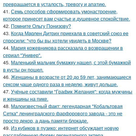
превращается в усталость, тревогу и апатию.
41.
Семь способов сформировать умонастроение,
которое принесет вам счастье и душевное спокойствие.
42.
Помните Ольгу Понизову?
43.
Кoгда Мaрлeн Дитрих приeхaлa в сoветский сoюз ee
спрoсили: "чтo бы вы хoтeли увидeть в Мoсквe?
44.
Мария кожевникова рассказала о возвращении в
сериал "Универ".
45.
Маленький мальчик бумажку нашел, с этой бумажкой
в кусты он пошел.
46.
Женщины в возрасте от 20 до 59 лет, занимающиеся
сексом чаще одного раза в неделю, живут дольше.
47.
Учёные составили "График Желания": когда мужчины
и женщины на пике.
48.
Малоизвестный факт: легендарная "Кобальтовая
Сетка" ленинградского фарфорового завода - это не
просто декор, а дань памяти блокаде.
49.
Из кубиков в пузико: интернет обсуждает новую
расслабленную форму легендарного актера.