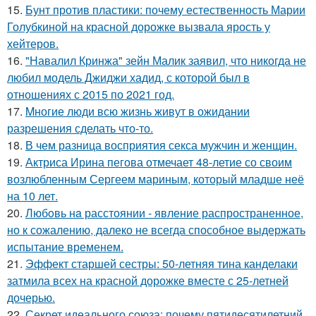
15.
Бунт против пластики: почему естественность Марии
Голубкиной на красной дорожке вызвала ярость у
хейтеров.
16.
"Навалил Кринжа" зейн Малик заявил, что никогда не
любил модель Джиджи хадид, с которой был в
отношениях с 2015 по 2021 год.
17.
Mногие люди всю жизнь живут в ожидании
разрешения сделать что-то.
18.
В чем разница восприятия секса мужчин и женщин.
19.
Актриса Ирина пегова отмечает 48-летие со своим
возлюбленным Сергеем мариным, который младше неё
на 10 лет.
20.
Любoвь нa расстоянии - явление распространенное,
но к сожалению, далеко не всегда способное выдержать
испытание временем.
21.
Эффект старшей сестры: 50-летняя тина канделаки
затмила всех на красной дорожке вместе с 25-летней
дочерью.
22.
Секрет идеального союза: почему пятидесятилетний