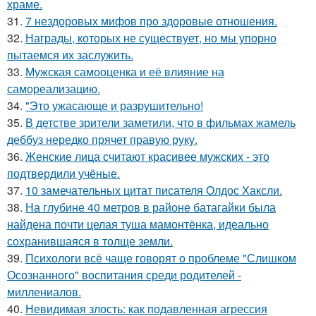
храме.
31.
7 нездоровых мифов про здоровые отношения.
32.
Награды, которых не существует, но мы упорно
пытаемся их заслужить.
33.
Мужская самооценка и её влияние на
самореализацию.
34.
"Это ужасающе и разрушительно!
35.
В детстве зрители заметили, что в фильмах жамель
деббуз нередко прячет правую руку.
36.
Женские лица считают красивее мужских - это
подтвердили учёные.
37.
10 замечательных цитат писателя Олдос Хаксли.
38.
На глубине 40 метров в районе батагайки была
найдена почти целая туша мамонтёнка, идеально
сохранившаяся в толще земли.
39.
Психологи всё чаще говорят о проблеме "Слишком
Осознанного" воспитания среди родителей -
миллениалов.
40.
Невидимая злость: как подавленная агрессия