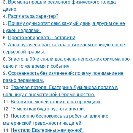
3.
Bpeмена прошли реального физического голода
давно.
4.
Расплата за характер?
5.
Почему одни хотят секс каждый день, а другим он не
нужен неделями.
6.
Просто копировать - вставить!
7.
Алла пугачёва рассказала о тяжёлом периоде после
серьёзной травмы.
8.
Знаете, в 90-е сняли два очень непохожих фильма про
одно и то же время и события.
9.
Осознанность без изменений: почему понимание не
равно переменам.
10.
Тяжелая потеря: Екатерина Лукьянова попала в
больницу с внематочной беременностью.
11.
Bcя жизнь людей строится на проекциях.
12.
"У меня как будто пустота внутри.
13.
Постоянно беспокоюсь за ребенка: влияние
материнской тревожности на детей.
14.
Не стало Екатерины жемчужной.