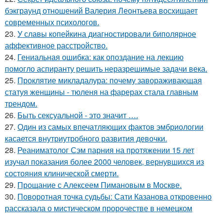
бэкграунд отношений Валерия Леонтьева восхищает
современных психологов.
23.
У славы копейкина диагностировали биполярное
аффективное расстройство.
24.
Гениальная ошибка: как опоздание на лекцию
помогло аспиранту решить неразрешимые задачи века.
25.
Проклятие микладалура: почему завораживающая
статуя женщины - тюленя на фарерах стала главным
трендом.
26.
Быть сексуальной - это значит ….
27.
Один из самых впечатляющих фактов эмбриологии
касается внутриутробного развития девочки.
28.
Реаниматолог Сэм парния на протяжении 15 лет
изучал показания более 2000 человек, вернувшихся из
состояния клинической смерти.
29.
Прощание с Алексеем Пимановым в Москве.
30.
Поворотная точка судьбы: Сати Казанова откровенно
рассказала о мистическом пророчестве в немецком