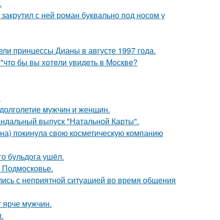
.
 закрутил с ней роман буквально под носом у
ели принцессы Дианы в августе 1997 года.
 "чтo бы вы хoтeли увидeть в Мoсквe?
.
 долголетие мужчин и женщин.
андальный выпуск "Натальной Карты".
ина) покинула свою косметическую компанию
го бульдога ушёл.
в Подмосковье.
лись с неприятной ситуацией во время общения
т ярче мужчин.
.