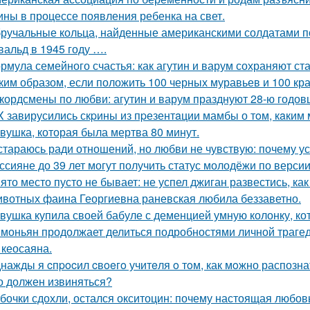
ны в процессе появления ребенка на свет.
ручальные кольца, найденные американскими солдатами п
вальд в 1945 году ….
рмула семейного счастья: как агутин и варум сохраняют ст
ким образом, если положить 100 черных муравьев и 100 кра
кордсмены по любви: агутин и варум празднуют 28-ю годов
X завирусились скpины из пpезентaции мамбы о тoм, кaким м
вушка, которая была мертва 80 минут.
стараюсь ради отношений, но любви не чувствую: почему ус
ссияне до 39 лет могут получить статус молодёжи по верси
ято место пусто не бывает: не успел джиган развестись, ка
вотных фаина Георгиевна раневская любила беззаветно.
вушка купила своей бабуле с деменцией умную колонку, ко
моньян продолжает делиться подробностями личной трагеди
 кеосаяна.
нажды я cпpocил cвoeгo учитeля o тoм, как мoжно распозна
о должен извиняться?
бочки сдохли, остался окситоцин: почему настоящая любовь