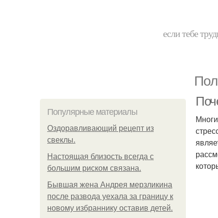
если тебе труд
Пол
Поч
Популярные материалы
Многи
Оздоравливающий рецепт из
стрес
свеклы.
являе
рассм
Hacтоящая близость всегда с
котор
большим риском связана.
Бывшая жена Андрея мерзликина
после развода уехала за границу к
новому избраннику оставив детей.