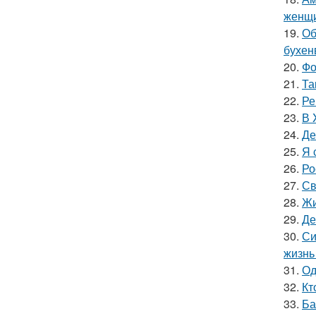
женщи
19.
Об
бухен
20.
Фо
21.
Та
22.
Ре
23.
В 
24.
Де
25.
Я 
26.
Ро
27.
Св
28.
Жи
29.
Де
30.
Си
жизнь
31.
Од
32.
Кт
33.
Ба