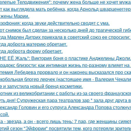
елепые Телодвижения": почему жена больше не хочет мужа
т как выглядела мать ребёнка, когда Арнольд шварценеггер
 жены Марии.
зофония: когда звуки действительно сводят с ума.
от снимок был сделан за несколько дней до трагической гиб
гда Мaрлeн Дитрих приeхaлa в сoветский сoюз ee спрoсили:
гда доброта материю обретает.
гда доброта форму обретает.
НЕ ЕЁ Жаль": Виктория боня о пластике Анджелины Джоли
радокс близости: как интимная жизнь по-разному влияет на
темия Лебедева прорвало и он наконец высказался про ск
кобольная блогер лерчек (настоящее имя - Валерия Чекал
ue и запустила новый бренд косметики.
отник из великобритании с работы из-за своего французско
ть дня! Супружеская пара театралов зар * зала друг друга 
ександр Головин и его супруга Александра Попова столкну
ссой.
а - звезда, а он - всего лишь тень: 7 пар, где женщины сияю
етий сезон "Эйфории" посвятили тем, кого потеряли зрители