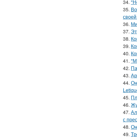
34.
"Н
35.
Во
своей
36.
Ми
37.
Эт
38.
Кo
39.
Ко
40.
Ко
41.
"М
42.
Па
43.
Ар
44.
Он
Letiq
45.
Пл
46.
Жу
47.
Ал
с пре
48.
Он
49.
Тр