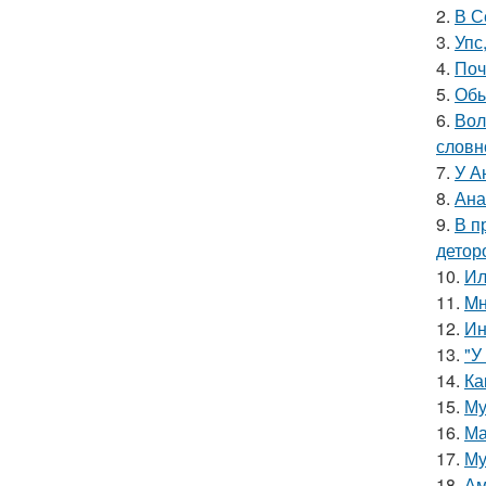
2.
В С
3.
Упс
4.
Поч
5.
Обы
6.
Вол
словн
7.
У А
8.
Ана
9.
В п
детор
10.
Ил
11.
Mн
12.
Ин
13.
"У
14.
Ка
15.
Му
16.
Ма
17.
Му
18.
Ам