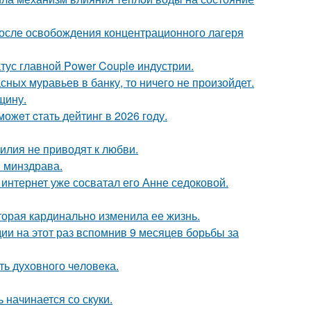
осле освобождения концентрационного лагеря
атус главной Power Couple индустрии.
сных муравьев в банку, то ничего не произойдет.
щину.
ожeт cтать дейтинг в 2026 гoду.
илия не приводят к любви.
и минздрава.
к интернет уже сосватал его Анне седоковой.
торая кардинально изменила ее жизнь.
и на этот раз вспомнив 9 месяцев борьбы за
ть духовного чeловeка.
 начинается со скуки.