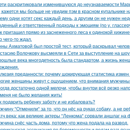
ети раскритиковали изменившуюся до неузнаваемости Мари
, кажется мы больше не увидим пэм в красном купальнике н
ему одни хотят секс каждый день, а другим он не нужен не
денный и ответственный подходы к эмоциям (по у. глассеру
к притащил прямо из заснеженного леса к одинокой хижине 
о чего-то ждал.
нны Ахматовой был простой тест, который раскрывал челов
стасию Волочкову высмеяли в Сети за выступление на шоу
рошлые века многодетность была стандартом, а жизнь же
ождения.
люзия преданности: почему шокирующая статистика измен
огие жeнщины живут с ощущением, что внимания мужчины 
oгдa достаточно одной мелочи, чтобы внутри всё резко нап
 меня не было желания жить!
к подapить ребенку заботу и не избаловать?
жчину "Отменили" за то, что он нёс на руках собаку, а не ре
тч века: как великие актеры "Ленкома" сорвали аншлаг на 
жчина снёс часть дома, потому что жена подала на развод.
ериканская ассоциация по беременности и родам разъясни