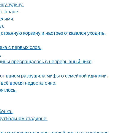
ну зудину.
а экране.
делями.
).
странную корзину и наотрез отказался уходить,
ека с первых слов.
.
нщины превращалась в непрерывный цикл
 от вциом разрушила мифы о семейной идиллии.
всё время недостаточно.
ряглось.
бёнка.
футбольном стадионе.
ла механизм влияния теплой воды на состояние