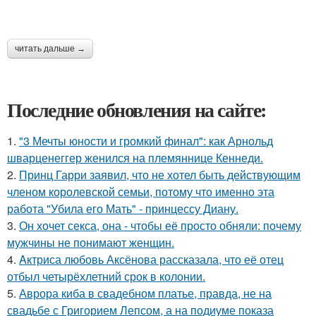
читать дальше →
Последние обновления на сайте:
1.
"3 Мечты юности и громкий финал": как Арнольд
шварценеггер женился на племяннице Кеннеди.
2.
Принц Гарри заявил, что не хотел быть действующим
членом королевской семьи, потому что именно эта
работа "Убила его Мать" - принцессу Диану.
3.
Он хочет секса, она - чтобы её просто обняли: почему
мужчины не понимают женщин.
4.
Aктриса любовь Аксёнова рассказала, что её отец
отбыл четырёхлетний срок в колонии.
5.
Аврора киба в свадебном платье, правда, не на
свадьбе с Григорием Лепсом, а на подиуме показа