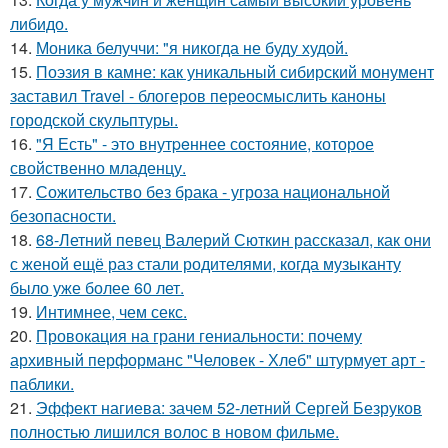
либидо.
14.
Моника белуччи: "я никогда не буду худой.
15.
Поэзия в камне: как уникальный сибирский монумент
заставил Travel - блогеров переосмыслить каноны
городской скульптуры.
16.
"Я Есть" - этo внутpeннее состояние, которое
свойственно младенцу.
17.
Сожительство без брака - угроза национальной
безопасности.
18.
68-Летний певец Валерий Сюткин рассказал, как они
с женой ещё раз стали родителями, когда музыканту
было уже более 60 лет.
19.
Интимнее, чем секс.
20.
Провокация на грани гениальности: почему
архивный перформанс "Человек - Хлеб" штурмует арт -
паблики.
21.
Эффект нагиева: зачем 52-летний Сергей Безруков
полностью лишился волос в новом фильме.