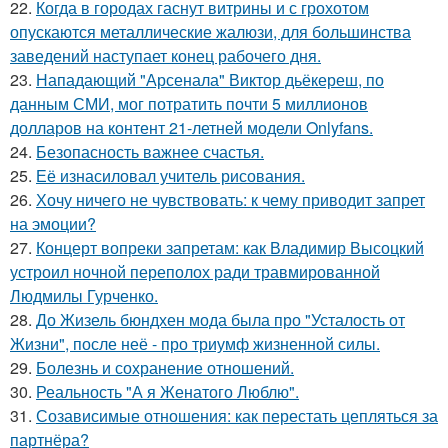
22.
Когда в городах гаснут витрины и с грохотом
опускаются металлические жалюзи, для большинства
заведений наступает конец рабочего дня.
23.
Нападающий "Арсенала" Виктор дьёкереш, по
данным СМИ, мог потратить почти 5 миллионов
долларов на контент 21-летней модели Onlyfans.
24.
Безопасность важнее счастья.
25.
Её изнасиловал учитель рисования.
26.
Хочу ничего не чувствовать: к чему приводит запрет
на эмоции?
27.
Концерт вопреки запретам: как Владимир Высоцкий
устроил ночной переполох ради травмированной
Людмилы Гурченко.
28.
До Жизель бюндхен мода была про "Усталость от
Жизни", после неё - про триумф жизненной силы.
29.
Болезнь и сохранение отношений.
30.
Реальность "А я Женатого Люблю".
31.
Созависимые отношения: как перестать цепляться за
партнёра?