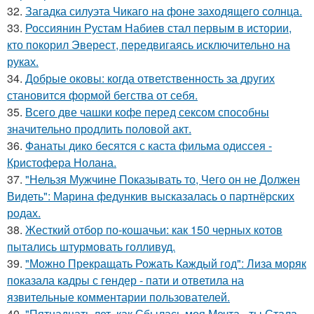
32.
Загадка силуэта Чикаго на фоне заходящего солнца.
33.
Россиянин Рустам Набиев стал первым в истории,
кто покорил Эверест, передвигаясь исключительно на
руках.
34.
Добрые оковы: когда ответственность за других
становится формой бегства от себя.
35.
Всего две чашки кофе перед сексом способны
значительно продлить половой акт.
36.
Фанаты дико бесятся с каста фильма одиссея -
Кристофера Нолана.
37.
"Нельзя Мужчине Показывать то, Чего он не Должен
Видеть": Марина федункив высказалась о партнёрских
родах.
38.
Жесткий отбор по-кошачьи: как 150 черных котов
пытались штурмовать голливуд.
39.
"Можно Прекращать Рожать Каждый год": Лиза моряк
показала кадры с гендер - пати и ответила на
язвительные комментарии пользователей.
40.
"Пятнадцать лет, как Сбылась моя Мечта - ты Стала