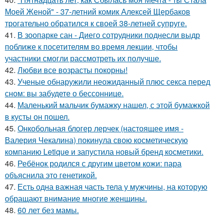
Моей Женой" - 37-летний комик Алексей Щербаков
трогательно обратился к своей 38-летней супруге.
41.
В зоопарке сан - Диего сотрудники поднесли выдр
поближе к посетителям во время лекции, чтобы
участники смогли рассмотреть их получше.
42.
Любви все возрасты покорны!
43.
Ученые обнаружили неожиданный плюс секса перед
сном: вы забудете о бессоннице.
44.
Маленький мальчик бумажку нашел, с этой бумажкой
в кусты он пошел.
45.
Онкобольная блогер лерчек (настоящее имя -
Валерия Чекалина) покинула свою косметическую
компанию Letique и запустила новый бренд косметики.
46.
Ребёнок родился с другим цветом кожи: пара
объяснила это генетикой.
47.
Есть одна важная часть тела у мужчины, на которую
обращают внимание многие женщины.
48.
60 лет без мамы.