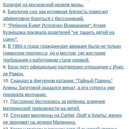
Solangel на московской неделе моды.
6.
Биология сна: как интимная близость помогает
эффективно бороться с бессонницей.
7.
"Ребенок Будет Испорчен Вниманием": Агния
Кузнецова призвала родителей "не тащить детей на
сцену".
8.
В 1950-х годах гражданская авиация была не только
символом прогресса, но и местом, где жестокие
требования к работникам стали нормой.
9.
Брэд питт официально подтвердил отношения с Инес
де Рамон.
10.
Скандал в фигурном катании: "Тайный Парень"
Алины Загитовой оказался женат, а его супруга уже
прервала молчание.
11.
Постоянно беспокоюсь за ребенка: влияние
материнской тревожности на детей.
12.
Спускает миллионы на Cartier, Graff и букеты: жених
не экономит на дочери Малинина.
13.
Когда у мужчин и женщин самый высокий уровень