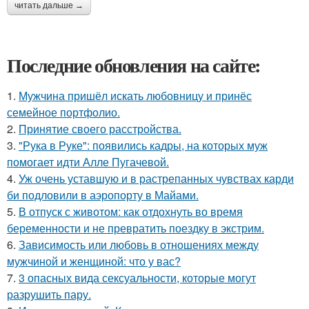
читать дальше →
Последние обновления на сайте:
1.
Мужчина пришёл искать любовницу и принёс
семейное портфолио.
2.
Принятие своего расстройства.
3.
"Рука в Руке": появились кадры, на которых муж
помогает идти Алле Пугачевой.
4.
Уж очень уставшую и в растрепанных чувствах карди
би подловили в аэропорту в Майами.
5.
В отпуск с животом: как отдохнуть во время
беременности и не превратить поездку в экстрим.
6.
Зависимость или любовь в отношениях между
мужчиной и женщиной: что у вас?
7.
3 опасных вида сексуальности, которые могут
разрушить пару.