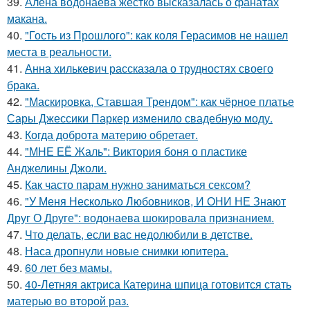
39.
Алёна водонаева жёстко высказалась о фанатах
макана.
40.
"Гость из Прошлого": как коля Герасимов не нашел
места в реальности.
41.
Анна хилькевич рассказала о трудностях своего
брака.
42.
"Маскировка, Ставшая Трендом": как чёрное платье
Сары Джессики Паркер изменило свадебную моду.
43.
Когда доброта материю обретает.
44.
"МНЕ ЕЁ Жаль": Виктория боня о пластике
Анджелины Джоли.
45.
Как часто парам нужно заниматься сексом?
46.
"У Меня Несколько Любовников, И ОНИ НЕ Знают
Друг О Друге": водонаева шокировала признанием.
47.
Что делать, если вас недолюбили в детстве.
48.
Наса дропнули новые снимки юпитера.
49.
60 лет без мамы.
50.
40-Летняя актриса Катерина шпица готовится стать
матерью во второй раз.