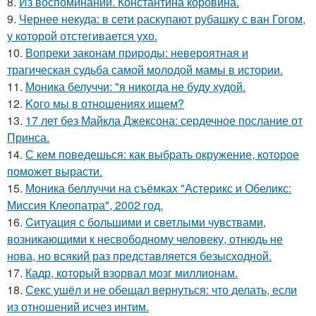
8.
Из воспоминаний. Константина коровина.
9.
Чернее некуда: в сети раскупают рубашку с ван Гогом,
у которой отстегивается ухо.
10.
Вопреки законам природы: невероятная и
трагическая судьба самой молодой мамы в истории.
11.
Моника белуччи: "я никогда не буду худой.
12.
Koго мы в отношениях ищем?
13.
17 лет без Майкла Джексона: сердечное послание от
Принса.
14.
С кем поведешься: как выбрать окружение, которое
поможет вырасти.
15.
Моника беллуччи на съёмках "Астерикс и Обеликс:
Миссия Клеопатра", 2002 год.
16.
Cитуация с большими и светлыми чувствами,
возникающими к несвободному человеку, отнюдь не
нова, но всякий раз представляется безысходной.
17.
Кадр, который взорвал мозг миллионам.
18.
Секс ушёл и не обещал вернуться: что делать, если
из отношений исчез интим.