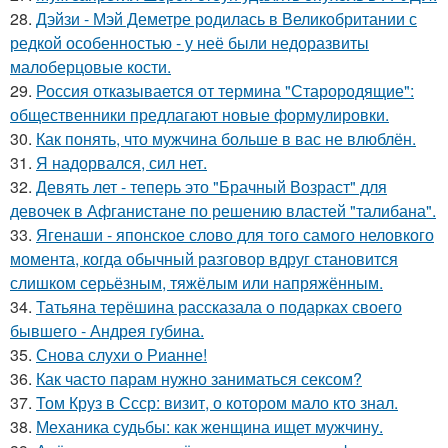
28.
Дэйзи - Мэй Деметре родилась в Великобритании с
редкой особенностью - у неё были недоразвиты
малоберцовые кости.
29.
Россия отказывается от термина "Старородящие":
общественники предлагают новые формулировки.
30.
Как понять, что мужчина больше в вас не влюблён.
31.
Я надорвался, сил нет.
32.
Девять лет - теперь это "Брачный Возраст" для
девочек в Афганистане по решению властей "талибана".
33.
Ягенаши - японское слово для того самого неловкого
момента, когда обычный разговор вдруг становится
слишком серьёзным, тяжёлым или напряжённым.
34.
Татьяна терёшина рассказала о подарках своего
бывшего - Андрея губина.
35.
Снова слухи о Рианне!
36.
Как часто парам нужно заниматься сексом?
37.
Том Круз в Ссср: визит, о котором мало кто знал.
38.
Механика судьбы: как женщина ищет мужчину.