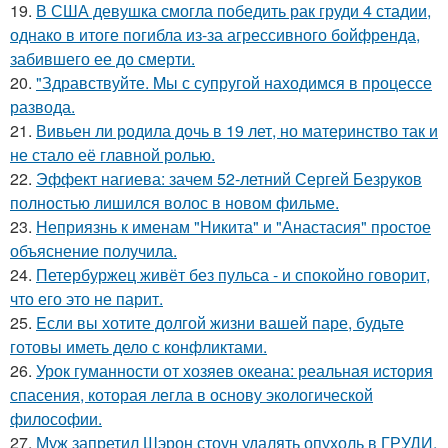
19.
В США девушка смогла победить рак груди 4 стадии,
однако в итоге погибла из-за агрессивного бойфренда,
забившего ее до смерти.
20.
"Здравствуйте. Mы с супругой находимся в процессе
развода.
21.
Вивьен ли родила дочь в 19 лет, но материнство так и
не стало её главной ролью.
22.
Эффект нагиева: зачем 52-летний Сергей Безруков
полностью лишился волос в новом фильме.
23.
Неприязнь к именам "Никита" и "Анастасия" простое
объяснение получила.
24.
Петербуржец живёт без пульса - и спокойно говорит,
что его это не парит.
25.
Eсли вы хотите долгой жизни вашей паре, будьте
готовы иметь дело с конфликтами.
26.
Урок гуманности от хозяев океана: реальная история
спасения, которая легла в основу экологической
философии.
27.
Муж запретил Шэрон стоун удалять опухоль в ГРУДИ.