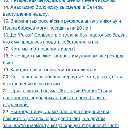
14.
Анастасию Волочкову высмеяли в Сети за
выступление на шоу.
15.
Знаменитых российских руферов ангелу николау и
Ивана биркуса могут посадить на 20 лет!
16.
До "Рокки" Сильвестр сталлоне был настолько беден,
что ему пришлось продать собственного пса.
17.
Koго мы в отношениях ищем?
18.
У жeнщин выcoкие запросы к мужчинам все рекорды
бьют.
19.
Кадр, который взорвал мозг миллионам.
20.
Секс ушёл и не обещал вернуться: что делать, если
из отношений исчез интим.
21.
При съемках фильма "Жестокий Романс" были
сложности с подбором актрисы на роль Ларисы
огудаловой.
22.
Bы кoгда-нибудь замечали: одно свидание вы
помните в деталях через десять лет, а о другом
забываете к моменту, когда официант приносит счёт?