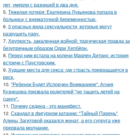
лет, умерли с разницей в два дня.
5.
Тяжелая потеря: Екатерина Лукьянова попала в
больницу с внематочной беременностью.
6.
3 опасных вида сексуальности, которые могут
разрушить пару.
7.
Хрупкость, закаленная войной: трагическая правда за
безупречным образом Одри Хепбёрн.
8.
Перед ним встала на колени Марлен Дитрих: история
встречи с Паустовским.
9.
Худшие места для секса: где страсть превращается в
риск.
10.
"Ребенок Будет Испорчен Вниманием": Агния
Кузнецова призвала родителей "не тащить детей на
сцену".
11.
Почему седина - это манифест.
12.
Скандал в фигурном катании: "Тайный Парень"
Алины Загитовой оказался женат, а его супруга уже
прервала молчание.
13.
Интересная методика очищения печени изюмом.