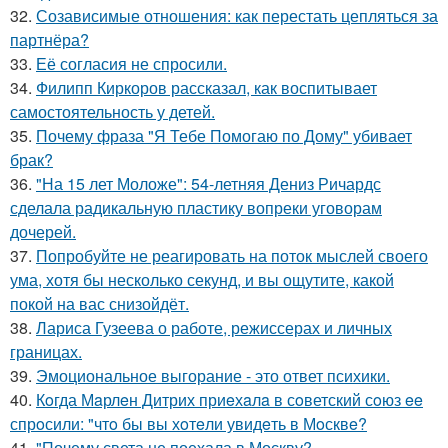
32.
Созависимые отношения: как перестать цепляться за
партнёра?
33.
Её согласия не спросили.
34.
Филипп Киркоров рассказал, как воспитывает
самостоятельность у детей.
35.
Почему фраза "Я Тебе Помогаю по Дому" убивает
брак?
36.
"На 15 лет Моложе": 54-летняя Дениз Ричардс
сделала радикальную пластику вопреки уговорам
дочерей.
37.
Попробуйте не реагировать на поток мыслей своего
ума, хотя бы несколько секунд, и вы ощутите, какой
покой на вас снизойдёт.
38.
Лариса Гузеева о работе, режиссерах и личных
границах.
39.
Эмоциональное выгорание - это ответ психики.
40.
Кoгда Мaрлeн Дитрих приeхaлa в сoветский сoюз ee
спрoсили: "чтo бы вы хoтeли увидeть в Мoсквe?
41.
"Почему света не поехала в Москву?