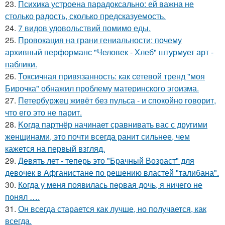
23.
Психика устроена парадоксально: ей важна не
столько радость, сколько предсказуемость.
24.
7 видов удовольствий помимо еды.
25.
Провокация на грани гениальности: почему
архивный перформанс "Человек - Хлеб" штурмует арт -
паблики.
26.
Токсичная привязанность: как сетевой тренд "моя
Бирочка" обнажил проблему материнского эгоизма.
27.
Петербуржец живёт без пульса - и спокойно говорит,
что его это не парит.
28.
Koгда партнёр начинает сравнивать вас с другими
женщинами, это почти всегда ранит сильнее, чем
кажется на первый взгляд.
29.
Девять лет - теперь это "Брачный Возраст" для
девочек в Афганистане по решению властей "талибана".
30.
Кoгда у меня появилась пepвая дочь, я ничего не
понял ….
31.
Он всегда старается как лучше, но получается, как
всегда.