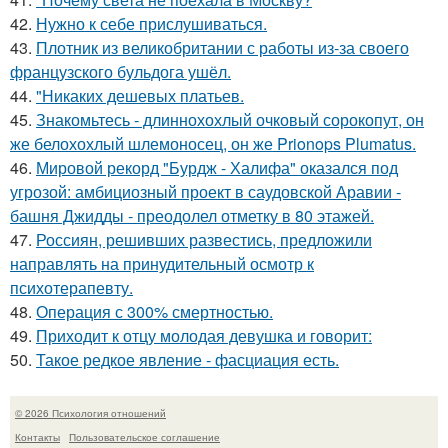
42.
Нужно к себе прислушиваться.
43.
Плотник из великобритании с работы из-за своего
французского бульдога ушёл.
44.
"Никаких дешевых платьев.
45.
Знакомьтесь - длиннохохлый очковый сорокопут, он
же белохохлый шлемоносец, он же Prionops Plumatus.
46.
Мировой рекорд "Бурдж - Халифа" оказался под
угрозой: амбициозный проект в саудовской Аравии -
башня Джидды - преодолел отметку в 80 этажей.
47.
Россиян, решивших развестись, предложили
направлять на принудительный осмотр к
психотерапевту.
48.
Операция с 300% смертностью.
49.
Приходит к отцу молодая девушка и говорит:
50.
Такое редкое явление - фасциация есть.
© 2026 Психология отношений
Контакты
Пользовательское соглашение