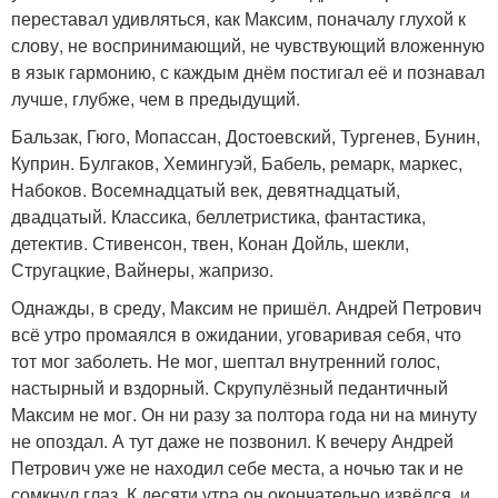
переставал удивляться, как Максим, поначалу глухой к
слову, не воспринимающий, не чувствующий вложенную
в язык гармонию, с каждым днём постигал её и познавал
лучше, глубже, чем в предыдущий.
Бальзак, Гюго, Мопассан, Достоевский, Тургенев, Бунин,
Куприн. Булгаков, Хемингуэй, Бабель, ремарк, маркес,
Набоков. Восемнадцатый век, девятнадцатый,
двадцатый. Классика, беллетристика, фантастика,
детектив. Стивенсон, твен, Конан Дойль, шекли,
Стругацкие, Вайнеры, жапризо.
Однажды, в среду, Максим не пришёл. Андрей Петрович
всё утро промаялся в ожидании, уговаривая себя, что
тот мог заболеть. Не мог, шептал внутренний голос,
настырный и вздорный. Скрупулёзный педантичный
Максим не мог. Он ни разу за полтора года ни на минуту
не опоздал. А тут даже не позвонил. К вечеру Андрей
Петрович уже не находил себе места, а ночью так и не
сомкнул глаз. К десяти утра он окончательно извёлся, и