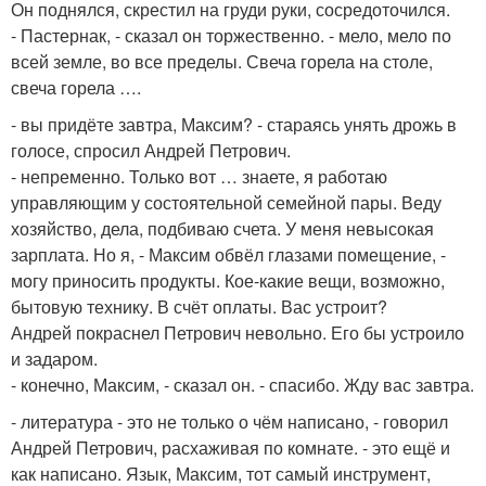
Он поднялся, скрестил на груди руки, сосредоточился.
- Пастернак, - сказал он торжественно. - мело, мело по
всей земле, во все пределы. Свеча горела на столе,
свеча горела ….
- вы придёте завтра, Максим? - стараясь унять дрожь в
голосе, спросил Андрей Петрович.
- непременно. Только вот … знаете, я работаю
управляющим у состоятельной семейной пары. Веду
хозяйство, дела, подбиваю счета. У меня невысокая
зарплата. Но я, - Максим обвёл глазами помещение, -
могу приносить продукты. Кое-какие вещи, возможно,
бытовую технику. В счёт оплаты. Вас устроит?
Андрей покраснел Петрович невольно. Его бы устроило
и задаром.
- конечно, Максим, - сказал он. - спасибо. Жду вас завтра.
- литература - это не только о чём написано, - говорил
Андрей Петрович, расхаживая по комнате. - это ещё и
как написано. Язык, Максим, тот самый инструмент,