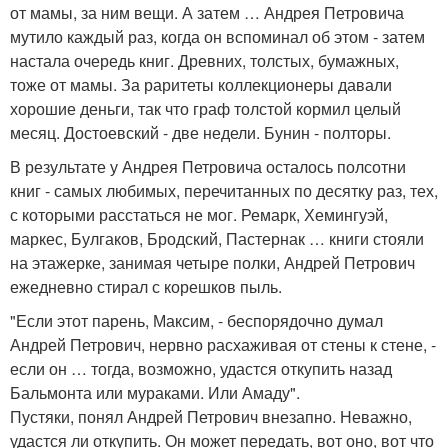
от мамы, за ним вещи. А затем … Андрея Петровича
мутило каждый раз, когда он вспоминал об этом - затем
настала очередь книг. Древних, толстых, бумажных,
тоже от мамы. За раритеты коллекционеры давали
хорошие деньги, так что граф толстой кормил целый
месяц. Достоевский - две недели. Бунин - полторы.
В результате у Андрея Петровича осталось полсотни
книг - самых любимых, перечитанных по десятку раз, тех,
с которыми расстаться не мог. Ремарк, Хемингуэй,
маркес, Булгаков, Бродский, Пастернак … книги стояли
на этажерке, занимая четыре полки, Андрей Петрович
ежедневно стирал с корешков пыль.
"Если этот парень, Максим, - беспорядочно думал
Андрей Петрович, нервно расхаживая от стены к стене, -
если он … тогда, возможно, удастся откупить назад
Бальмонта или мураками. Или Амаду".
Пустяки, понял Андрей Петрович внезапно. Неважно,
удастся ли откупить. Он может передать, вот оно, вот что