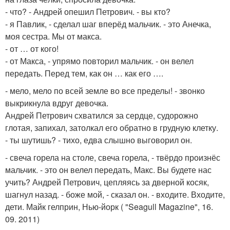
- что? - Андрей опешил Петрович. - вы кто?
- я Павлик, - сделал шаг вперёд мальчик. - это Анечка,
моя сестра. Мы от макса.
- от … от кого!
- от Макса, - упрямо повторил мальчик. - он велел
передать. Перед тем, как он … как его ….
- мело, мело по всей земле во все пределы! - звонко
выкрикнула вдруг девочка.
Андрей Петрович схватился за сердце, судорожно
глотая, запихал, затолкал его обратно в грудную клетку.
- ты шутишь? - тихо, едва слышно выговорил он.
- свеча горела на столе, свеча горела, - твёрдо произнёс
мальчик. - это он велел передать, Макс. Вы будете нас
учить? Андрей Петрович, цепляясь за дверной косяк,
шагнул назад. - боже мой, - сказал он. - входите. Входите,
дети. Майк гелприн, Нью-йорк ( "Seagull Magazine", 16.
09. 2011)