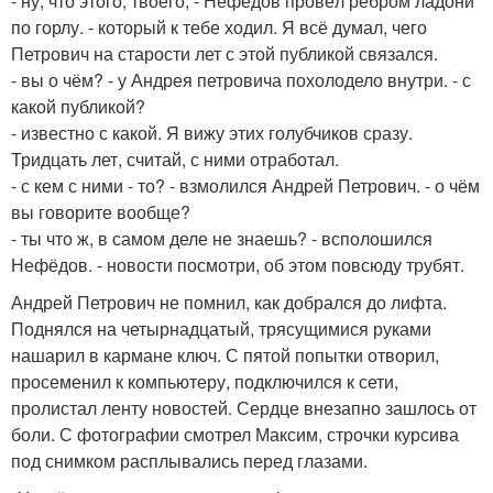
- ну, что этого, твоего, - Нефёдов провёл ребром ладони
по горлу. - который к тебе ходил. Я всё думал, чего
Петрович на старости лет с этой публикой связался.
- вы о чём? - у Андрея петровича похолодело внутри. - с
какой публикой?
- известно с какой. Я вижу этих голубчиков сразу.
Тридцать лет, считай, с ними отработал.
- с кем с ними - то? - взмолился Андрей Петрович. - о чём
вы говорите вообще?
- ты что ж, в самом деле не знаешь? - всполошился
Нефёдов. - новости посмотри, об этом повсюду трубят.
Андрей Петрович не помнил, как добрался до лифта.
Поднялся на четырнадцатый, трясущимися руками
нашарил в кармане ключ. С пятой попытки отворил,
просеменил к компьютеру, подключился к сети,
пролистал ленту новостей. Сердце внезапно зашлось от
боли. С фотографии смотрел Максим, строчки курсива
под снимком расплывались перед глазами.