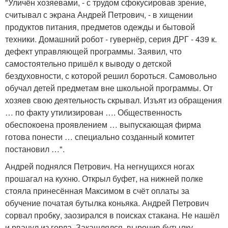
"Уличён хозяевами, - с трудом сфокусировав зрение,
считывал с экрана Андрей Петрович, - в хищении
продуктов питания, предметов одежды и бытовой
техники. Домашний робот - гувернёр, серия ДРГ - 439 к.
дефект управляющей программы. Заявил, что
самостоятельно пришёл к выводу о детской
бездуховности, с которой решил бороться. Самовольно
обучал детей предметам вне школьной программы. От
хозяев свою деятельность скрывал. Изъят из обращения
… по факту утилизирован …. Общественность
обеспокоена проявлением … выпускающая фирма
готова понести … специально созданный комитет
постановил …".
Андрей поднялся Петрович. На негнущихся ногах
прошагал на кухню. Открыл буфет, на нижней полке
стояла принесённая Максимом в счёт оплаты за
обучение початая бутылка коньяка. Андрей Петрович
сорвал пробку, заозирался в поисках стакана. Не нашёл
и рванул из горла. Закашлялся, выронив бутылку,