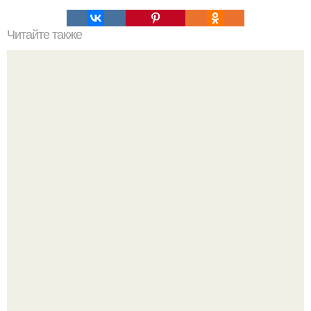
Читайте также
Пилатес для живота.
Крестили ребёнка. Общественность снова полезла в