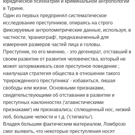
юридической психиатрии и криминальной антропологии
в Турине.
Один из первых предпринял систематическое
исследование преступников, опираясь на строго
фиксируемые антропометрические данные, используя, в
частности, 'краниограф', предназначенный для
измерения размеров частей лица и головы.
Преступник, по его мнению, - это дегенерат, отставший в
своем развитии от развития человечества, который не
может затормаживать свое преступное поведение ;
наилучшая стратегия общества в отношении такого
'прирожденного преступника' - избавиться, лишая
свободы или жизни. Основными признаками,
свидетельствующими об отставании в развитии и
преступных наклонностях ('атавистическими
признаками') им признавались: сплющенный нос, низкий
лоб, большие челюсти и т.д. ('стигматы').
Владея большим фактическим материалом, Ломброзо
смог выявить, что некоторые преступления носят