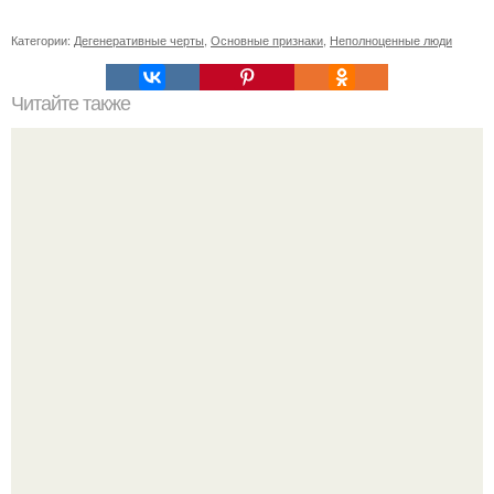
Категории:
Дегенеративные черты
,
Основные признаки
,
Неполноценные люди
Читайте также
"Есть мнение, что любовью и нежностью человека можно
изменить в лучшую сторону.