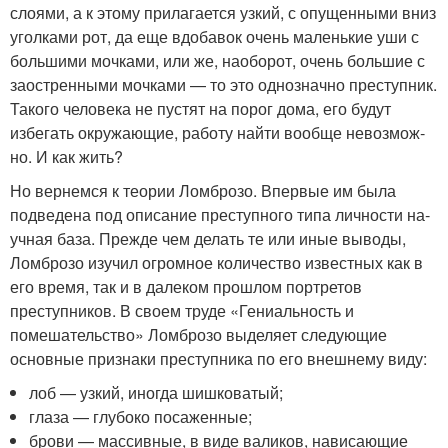
слоями, а к этому прилагается узкий, с опущенными вниз
уголками рот, да еще вдобавок очень маленькие уши с
большими мочками, или же, наоборот, очень большие с
заостренными мочками — то это однозначно преступ­ник.
Такого человека не пустят на порог дома, его будут
избегать окружающие, работу найти вообще невозмож­
но. И как жить?
Но вернемся к теории Ломброзо. Впервые им была
подведена под описание преступного типа личности на­
учная база. Прежде чем делать те или иные выводы,
Лом­брозо изучил огромное количество известных как в
его время, так и в далеком прошлом портретов
преступни­ков. В своем труде «Гениальность и
помешательство» Лом­брозо выделяет следующие
основные признаки преступ­ника по его внешнему виду:
лоб — узкий, иногда шишковатый;
глаза — глубоко посаженные;
брови — массивные, в виде валиков, нависающие