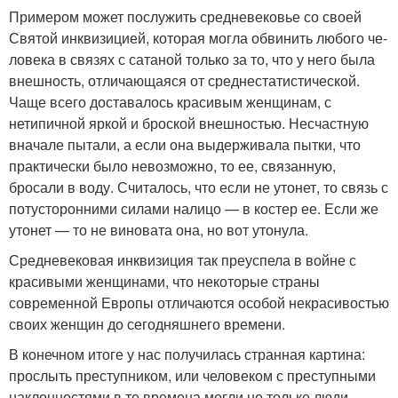
Примером может послужить средневековье со своей
Святой инквизицией, которая могла обвинить любого че­
ловека в связях с сатаной только за то, что у него была
внешность, отличающаяся от среднестатистической.
Чаще всего доставалось красивым женщинам, с
нетипичной яр­кой и броской внешностью. Несчастную
вначале пытали, а если она выдерживала пытки, что
практически было невозможно, то ее, связанную,
бросали в воду. Счита­лось, что если не утонет, то связь с
потусторонними си­лами налицо — в костер ее. Если же
утонет — то не ви­новата она, но вот утонула.
Средневековая инквизиция так преуспела в войне с
красивыми женщинами, что некоторые страны
современ­ной Европы отличаются особой некрасивостью
своих жен­щин до сегодняшнего времени.
В конечном итоге у нас получилась странная картина:
прослыть преступником, или человеком с преступными
наклонностями в те времена могли не только люди,