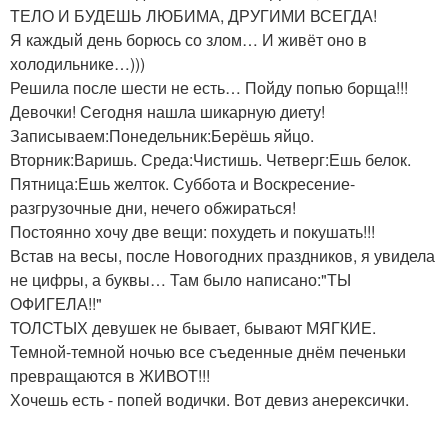
ТЕЛО И БУДЕШЬ ЛЮБИМА, ДРУГИМИ ВСЕГДА!
Я каждый день борюсь со злом… И живёт оно в
холодильнике…)))
Решила после шести не есть… Пойду попью борща!!!
Девочки! Сегодня нашла шикарную диету!
Записываем:Понедельник:Берёшь яйцо.
Вторник:Варишь. Среда:Чистишь. Четверг:Ешь белок.
Пятница:Ешь желток. Суббота и Воскресение-
разгрузочные дни, нечего обжираться!
Постоянно хочу две вещи: похудеть и покушать!!!
Встав на весы, после Новогодних праздников, я увидела
не цифры, а буквы… Там было написано:"ТЫ
ОФИГЕЛА!!"
ТОЛСТЫХ девушек не бывает, бывают МЯГКИЕ.
Темной-темной ночью все съеденные днём печеньки
превращаются в ЖИВОТ!!!
Хочешь есть - попей водички. Вот девиз анерексички.