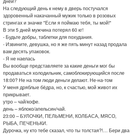
дней?
На следующий день к нему в дверь постучался
здоровенный накачанный мужик только в розовых
стрингах и значке "Если я поймаю тебя, ты мой!"
В эти 5 дней мужчина потерял 60 кг!
- Будьте добры, таблетки для похудания.
- Извините, девушка, но я же пять минут назад продала
вам десять упаковок.
- Я не наелась
Вы вообще представляете за какие деньги мог бы
продаваться холодильник, самоблокирующийся после
18:00? Не на том люди деньги делают. Не-на-том
У меня дряблые бёдра, но, к счастью, мой живот их
прикрывает.
утро – чай/кофе.
день – яблоко/апельсин/чай.
23:00 – БУЛОЧКИ, ПЕЛЬМЕНИ, КОЛБАСА, МЯСО,
РЫБА, ПЕЧЕНЬКИ.
Дурочка, ну кто тебе сказал, что ты толстая?!… Бери два