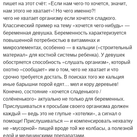
пишет на этот счёт: «Если нам чего-то хочется, значит,
нам этого не хватает»! Но чего именно?!
чего не хватает организму если хочется сладкого.
Классический пример на тему «хочется чего-нибудь» —
беременная девушка. Беременность характеризуется
повышенной потребностью в витаминах и
микроэлементах, особенно — в кальции («строительный
материал» для костной системы ребенка). У девушек
обостряется способность «слушать организм», который
охотно «сообщает» им о том, чего не хватает и что
срочно требуется достать. В поисках того же кальция
иные барышни порой едят… мел и кору деревьев!
Конечно, состояние «хочется сладенького /
солёненького» актуально не только для беременных.
Прислушиваться к просьбам своего организма должен
каждый — ведь это не глупые «хотелки», а сигнал о
помощи! Прислушиваться — и компенсировать нехватку
не «мусорной» пищей вроде той же колбасы, а полезной
едой и медицинскими препаратами.