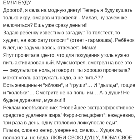
ЕМ! И БУДУ
Дорогой, я села на модную диету! Теперь я буду кушать
только икру, омаров и трюфеля! - Милая, ну зачем же
мелочиться? Ешь уже сразу деньги!!
Задаю ребёнку известную загадку:"То толстеет, то
худеет, на всю хату голосит" (ответ - гармошка). Ребёнок
5 лет, не задумываясь, отвечает:- Мaмa!
Ятут прочитала где-то, что для похудения уголь нужно
пить активированный. Мужсмотрел, смотрел на всё это
— результатов ноль, и говорит: ты хорошо прочитала?
может уголь разгружать надо, а не пить???
Есть женщины-и "яблоки", и "груши"… И "дылды", тощие
и "колобки"… Смотрите не на попы им… А-в души! Не
будьте дураками, мужики!!!
Рекламноеобъявление: "Новейшее экстраэффективное
средство удаления жира"Фэрри-спецэфект": ежедневно,
три раза в день, одну столовую ложкупосле еды".
Плыви, словно ветер, уверенно, смело… Худая ли,
полная ты- не беда. ЛЮБИ СВОЮ ДУШУ, ЛЮБИ СВОЕ