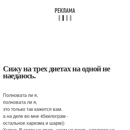
Сижу на трех диетах на одной не
наедаюсь.
Полновата ли я,
полновата ли я,
это только так кажится вам.
а на деле во мне 45килограм -
остальное харизма и шарм))
Худею. В гости не звать, чаем не поить, сладкого не