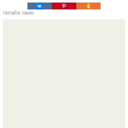
Читайте также
Если мужчина подмигивает женщине, что это значит.
Зачем мужчина мне подмигнул?
В Сети раскритиковали изменившуюся до