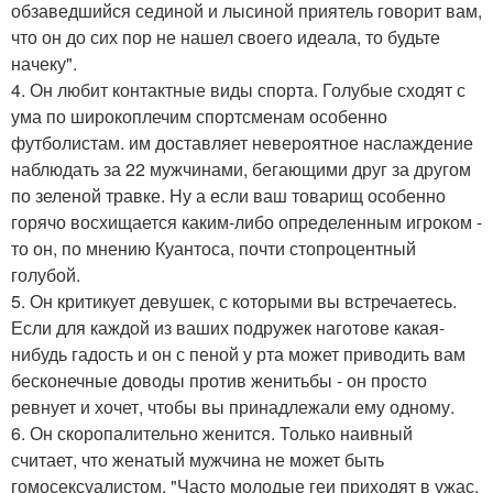
обзаведшийся сединой и лысиной приятель говорит вам,
что он до сих пор не нашел своего идеала, то будьте
начеку".
4. Он любит контактные виды спорта. Голубые сходят с
ума по широкоплечим спортсменам особенно
футболистам. им доставляет невероятное наслаждение
наблюдать за 22 мужчинами, бегающими друг за другом
по зеленой травке. Ну а если ваш товарищ особенно
горячо восхищается каким-либо определенным игроком -
то он, по мнению Куантоса, почти стопроцентный
голубой.
5. Он критикует девушек, с которыми вы встречаетесь.
Если для каждой из ваших подружек наготове какая-
нибудь гадость и он с пеной у рта может приводить вам
бесконечные доводы против женитьбы - он просто
ревнует и хочет, чтобы вы принадлежали ему одному.
6. Он скоропалительно женится. Только наивный
считает, что женатый мужчина не может быть
гомосексуалистом. "Часто молодые геи приходят в ужас,