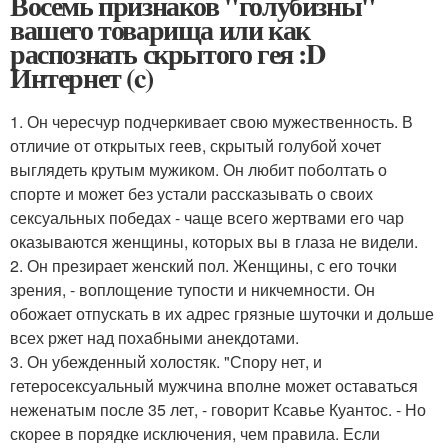
Восемь признаков "голубизны"
вашего товарища или как
распознать скрытого гея :D
Интернет (c)
1. Он чересчур подчеркивает свою мужественность. В
отличие от открытых геев, скрытый голубой хочет
выглядеть крутым мужиком. Он любит поболтать о
спорте и может без устали рассказывать о своих
сексуальных победах - чаще всего жертвами его чар
оказываются женщины, которых вы в глаза не видели.
2. Он презирает женский пол. Женщины, с его точки
зрения, - воплощение тупости и никчемности. Он
обожает отпускать в их адрес грязные шуточки и дольше
всех ржет над похабными анекдотами.
3. Он убежденный холостяк. "Спору нет, и
гетеросексуальный мужчина вполне может оставаться
неженатым после 35 лет, - говорит Ксавье Куантос. - Но
скорее в порядке исключения, чем правила. Если