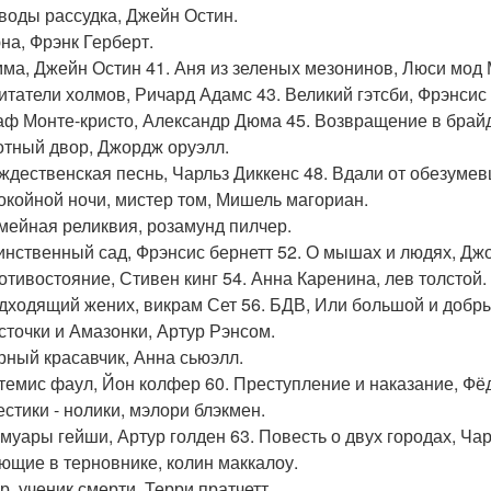
оводы рассудка, Джейн Остин.
юна, Фрэнк Герберт.
мма, Джейн Остин 41. Аня из зеленых мезонинов, Люси мод
битатели холмов, Ричард Адамс 43. Великий гэтсби, Фрэнси
раф Монте-кристо, Александр Дюма 45. Возвращение в брайд
котный двор, Джордж оруэлл.
ождественская песнь, Чарльз Диккенс 48. Вдали от обезуме
покойной ночи, мистер том, Мишель магориан.
емейная реликвия, розамунд пилчер.
аинственный сад, Фрэнсис бернетт 52. О мышах и людях, Джо
ротивостояние, Стивен кинг 54. Анна Каренина, лев толстой.
одходящий жених, викрам Сет 56. БДВ, Или большой и добры
асточки и Амазонки, Артур Рэнсом.
ерный красавчик, Анна сьюэлл.
ртемис фаул, Йон колфер 60. Преступление и наказание, Фё
естики - нолики, мэлори блэкмен.
емуары гейши, Артур голден 63. Повесть о двух городах, Чар
оющие в терновнике, колин маккалоу.
р, ученик смерти, Терри пратчетт.