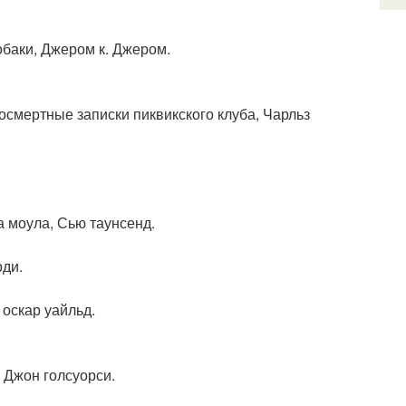
обаки, Джером к. Джером.
Посмертные записки пиквикского клуба, Чарльз
а моула, Сью таунсенд.
рди.
 оскар уайльд.
 Джон голсуорси.