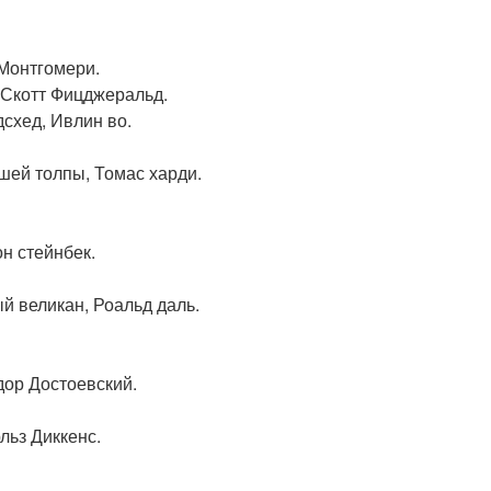
 Монтгомери.
с Скотт Фицджеральд.
схед, Ивлин во.
вшей толпы, Томас харди.
н стейнбек.
й великан, Роальд даль.
дор Достоевский.
льз Диккенс.