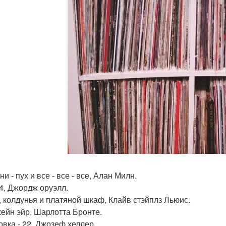
ни - пух и все - все - все, Алан Милн.
84, Джордж оруэлл.
в, колдунья и платяной шкаф, Клайв стэйплз Льюис.
жейн эйр, Шарлотта Бронте.
овка - 22, Джозеф хеллер.