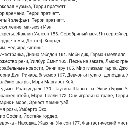
роковая музыка, Терри пратчетт.
вор времени, Терри пратчетт.
пятый элефант, Терри пратчетт.
искупление, макьюэн Иэн.
секреты, Жаклин Уилсон 156. Серебряный меч, Ян серрэйлер 
сердце тьмы, Джозеф Конрад.
Ким, Редьярд киплинг.
чужестранка, Диана гэблдон 161. Моби дик, Герман мелвилл.
божество реки, Уилбур Смит 163. Песнь на закате, Льюис гре
корабельные новости, Энни пру 165. Мир глазами гарпа, Джо
Лорна Дун, Ричард блэкмор 167. Девчонки гуляют допоздна,
далёкие шатры, Мэри Маргарет Кей.
ведьмы, Роальд даль 170. Паутина Шарлотты, Эдвин Брукс У
франкенштейн, Мэри Шелли 172. Они играли на траве, Терри
старик и море, Эрнест Хемингуэй.
имя розы, Умберто Эко.
мир Софии, Йостейн гордер.
девочка - Находка, Жаклин Уилсон 177. Фантастический мист