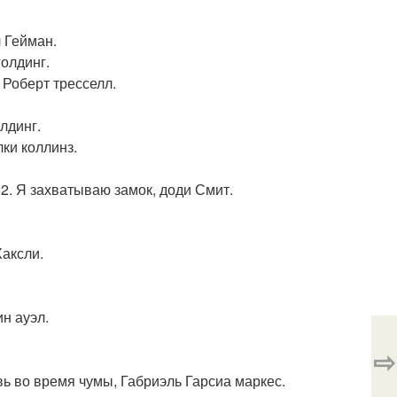
л Гейман.
голдинг.
 Роберт тресселл.
лдинг.
лки коллинз.
82. Я захватываю замок, доди Смит.
Хаксли.
н ауэл.
⇨
вь во время чумы, Габриэль Гарсиа маркес.