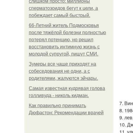
слишком просто: миллионы
сперматозоидов бегут к цели, а
побеждает самый быстрый.
66-Летний житель Подмосковья
после тяжёлой болезни полностью
потерял потенцию, но решил
восстановить интимную жизнь с
молодой супругой, пишут СМИ.
Зумеры все чаще приходят на
собеседования не одни, а с
родителями, жалуются эйчары.
Самая известная кудрявая голова
голливуда - николь кидман.
7. Вин
Как правильно принимать
8. 19
Дюфастон: Рекомендации врачей
9. ле
10. Д
11. ул