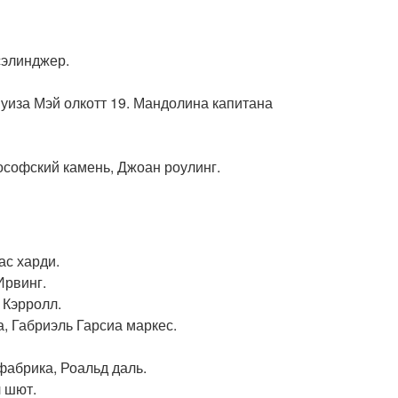
сэлинджер.
уиза Мэй олкотт 19. Мандолина капитана
ософский камень, Джоан роулинг.
ас харди.
Ирвинг.
 Кэрролл.
а, Габриэль Гарсиа маркес.
фабрика, Роальд даль.
л шют.