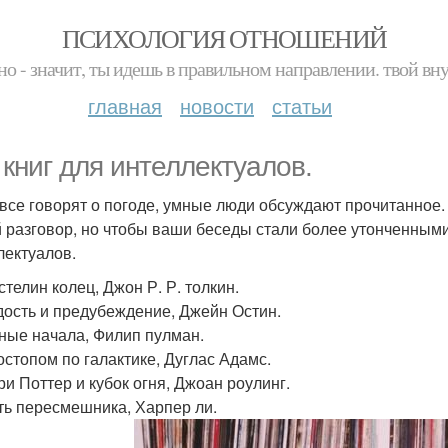
ПСИХОЛОГИЯ ОТНОШЕНИЙ
но - значит, ты идешь в правильном направлении. твой вн
главная
новости
статьи
 книг для интеллектуалов.
 все говорят о погоде, умные люди обсуждают прочитанное
 разговор, но чтобы ваши беседы стали более утонченными
лектуалов.
стелин колец, Джон Р. Р. толкин.
рдость и предубеждение, Джейн Остин.
мные начала, Филип пулман.
тостопом по галактике, Дуглас Адамс.
ри Поттер и кубок огня, Джоан роулинг.
ить пересмешника, Харпер ли.