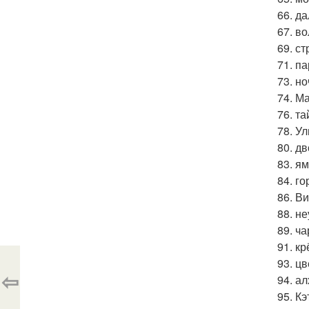
66. д
67. в
69. ст
71. п
73. н
74. М
76. т
78. У
80. д
83. я
84. г
86. В
88. н
89. ч
91. к
93. ц
⇦
94. а
95. К