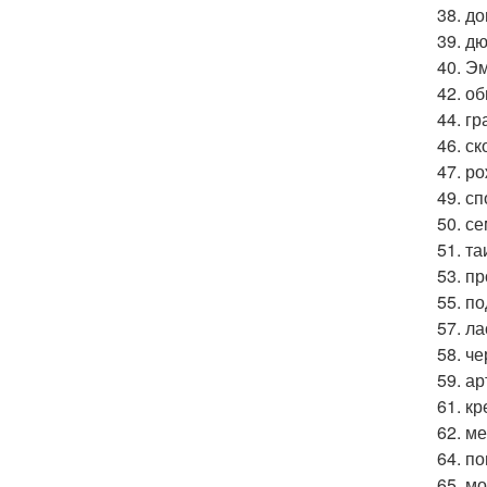
38. д
39. д
40. Э
42. о
44. г
46. с
47. р
49. с
50. с
51. т
53. п
55. п
57. л
58. ч
59. а
61. кр
62. м
64. п
65. мо