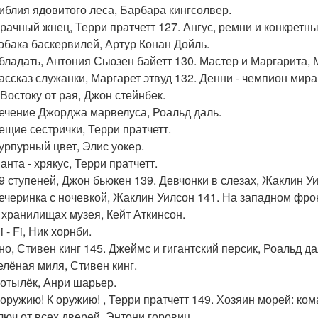
библия ядовитого леса, Барбара кингсолвер.
мрачный жнец, Терри пратчетт 127. Ангус, ремни и конкретн
собака баскервилей, Артур Конан Дойль.
обладать, Антония Сьюзен байетт 130. Мастер и Маргарита, 
рассказ служанки, Маргарет этвуд 132. Денни - чемпион мира
 Востоку от рая, Джон стейнбек.
лечение Джорджа марвелуса, Роальд даль.
вещие сестрички, Терри пратчетт.
пурпурный цвет, Элис уокер.
анта - хрякус, Терри пратчетт.
39 ступеней, Джон бьюкен 139. Девчонки в слезах, Жаклин У
вечеринка с ночевкой, Жаклин Уилсон 141. На западном фро
в хранилищах музея, Кейт Аткинсон.
i - Fi, Ник хорнби.
оно, Стивен кинг 145. Джеймс и гигантский персик, Роальд да
зелёная миля, Стивен кинг.
мотылёк, Анри шарьер.
к оружию! К оружию! , Терри пратчетт 149. Хозяин морей: ко
ключ от всех дверей, Энтони горовиц.