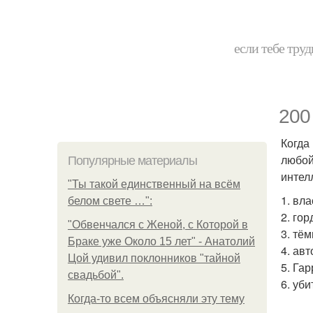
если тебе труд
200
Когда
любой
Популярные материалы
интел
"Ты такой единственный на всём
1. вла
белом свете …":
2. го
"Обвенчался с Женой, с Которой в
3. тё
Браке уже Около 15 лет" - Анатолий
4. ав
Цой удивил поклонников "тайной
5. Гар
свадьбой".
6. уб
Когда-то всем объясняли эту тему