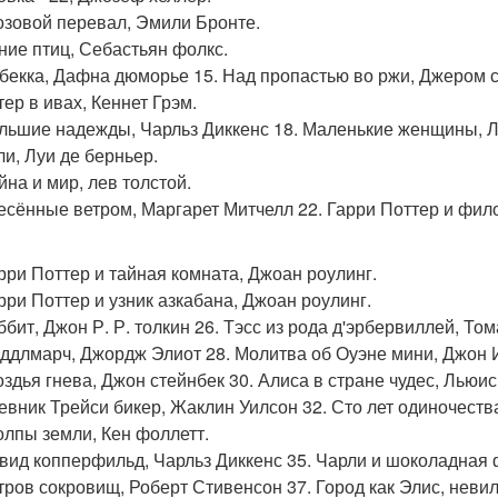
розовой перевал, Эмили Бронте.
ение птиц, Себастьян фолкс.
ебекка, Дафна дюморье 15. Над пропастью во ржи, Джером 
тер в ивах, Кеннет Грэм.
ольшие надежды, Чарльз Диккенс 18. Маленькие женщины, Л
ли, Луи де берньер.
йна и мир, лев толстой.
несённые ветром, Маргарет Митчелл 22. Гарри Поттер и фил
арри Поттер и тайная комната, Джоан роулинг.
арри Поттер и узник азкабана, Джоан роулинг.
ббит, Джон Р. Р. толкин 26. Тэсс из рода д'эрбервиллей, Том
иддлмарч, Джордж Элиот 28. Молитва об Оуэне мини, Джон 
роздья гнева, Джон стейнбек 30. Алиса в стране чудес, Льюис
невник Трейси бикер, Жаклин Уилсон 32. Сто лет одиночеств
толпы земли, Кен фоллетт.
эвид копперфильд, Чарльз Диккенс 35. Чарли и шоколадная 
стров сокровищ, Роберт Стивенсон 37. Город как Элис, неви