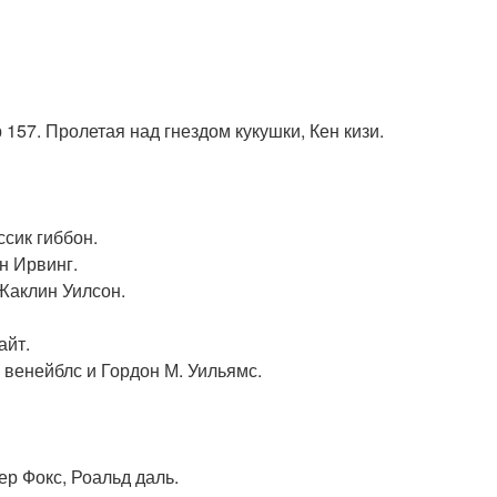
157. Пролетая над гнездом кукушки, Кен кизи.
ссик гиббон.
н Ирвинг.
 Жаклин Уилсон.
айт.
 венейблс и Гордон М. Уильямс.
ер Фокс, Роальд даль.