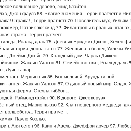
алекое волшебное дерево, энид блайтон.
олхв, Джон фаулз 68. Благие знамения, Терри пратчетт и Ни
ража! Стража! , Терри пратчетт 70. Повелитель мух, Уильям 
арфюмер, Патрик зюскинд 72. Филантропы в рваных штанах,
очная стража, Терри пратчетт.
атильда, Роальд даль 75. Дневник Бриджит Джонс, Хелен фи
айная история, донна тартт 77. Женщина в белом, Уильям Уи
лисс, Джеймс Джойс 79. Холодный дом, Чарльз Диккенс.
войняшки, Жаклин Уилсон 81. Семейство твит, Роальд даль 
мы, Луис сашар.
орменгаст, Мервин пик 85. Бог мелочей, Арундати рой.
ики - ангел, Жаклин Уилсон 87. О дивный новый мир, Олдос 
еуютная ферма, Стелла гиббонс.
ародей, Раймонд фэйст 90. В дороге, Джек керуак.
рёстный отец, Марио пьюзо 92. Клан пещерного медведя, джи
вет волшебства, Терри пратчетт.
лхимик, Пауло Коэльо.
этрин, Аня сетон 96. Каин и Авель, Джеффри арчер 97. Любо