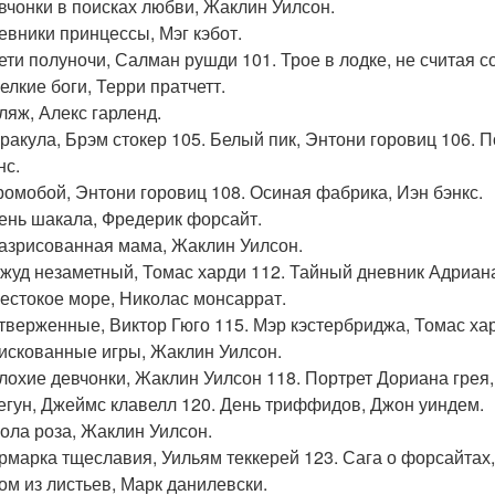
евчонки в поисках любви, Жаклин Уилсон.
невники принцессы, Мэг кэбот.
дети полуночи, Салман рушди 101. Трое в лодке, не считая с
елкие боги, Терри пратчетт.
пляж, Алекс гарленд.
Дракула, Брэм стокер 105. Белый пик, Энтони горовиц 106. 
нс.
громобой, Энтони горовиц 108. Осиная фабрика, Иэн бэнкс.
день шакала, Фредерик форсайт.
разрисованная мама, Жаклин Уилсон.
Джуд незаметный, Томас харди 112. Тайный дневник Адриан
жестокое море, Николас монсаррат.
отверженные, Виктор Гюго 115. Мэр кэстербриджа, Томас ха
рискованные игры, Жаклин Уилсон.
плохие девчонки, Жаклин Уилсон 118. Портрет Дориана грея,
сегун, Джеймс клавелл 120. День триффидов, Джон уиндем.
Лола роза, Жаклин Уилсон.
ярмарка тщеславия, Уильям теккерей 123. Сага о форсайтах,
дом из листьев, Марк данилевски.