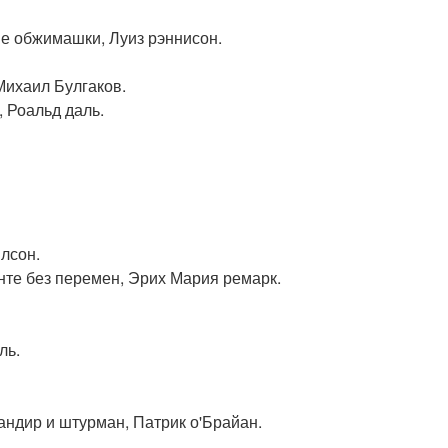
ые обжимашки, Луиз рэннисон.
Михаил Булгаков.
, Роальд даль.
илсон.
нте без перемен, Эрих Мария ремарк.
ль.
мандир и штурман, Патрик о'Брайан.