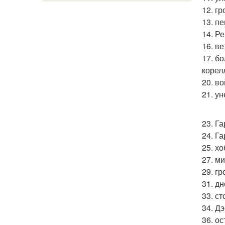
12. г
13. п
14. Р
16. ве
17. б
корел
20. во
21. у
23. Г
24. Г
25. хо
27. м
29. г
31. д
33. с
34. Д
36. о