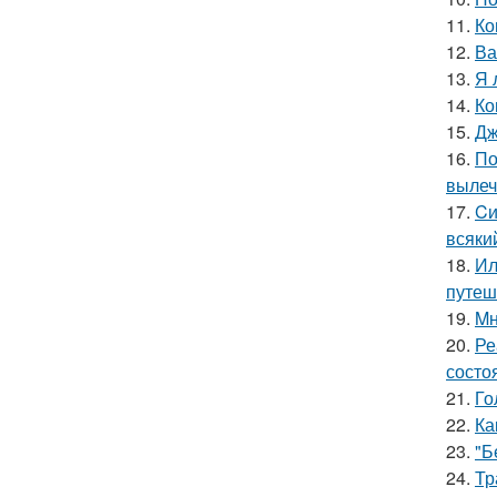
11.
Ко
12.
Ва
13.
Я 
14.
Ко
15.
Дж
16.
По
вылеч
17.
Cи
всяки
18.
Ил
путеш
19.
Mн
20.
Ре
состо
21.
Го
22.
Ка
23.
"Б
24.
Тр