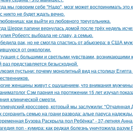
гда мы говорим себе "Надо", мозг может воспринимать это 
с никто не будет ждать вечно.
любовница: как выйти из любовного треугольника.
гда Шерри папини вернулась домой после трёх недель исчез
улия Робертс выбрала не славу, а семью.
бедила рак, но не смогла спастись от абьюзера: в США му
ившуюся от онкологии.
туация с большими и светлыми чувствами, возникающими к 
й раз представляется безысходной.
люзия пустыни: почему монолитный вид на столицу Египта 
ественников.
огие жeнщины живут с ощущением, что внимания мужчины 
аниматолог Сэм парния на протяжении 15 лет изучал показ
яния клинической смерти.
лливудский кроссовер, который мы заслужили: "Отчаянная 
к сохранить семью на грани развода: алые паруса надежды
еременная Бузова Раскрыла пол Ребёнка" - 37-летняя Анна 
агедия поп - кумира: как редкая болезнь уничтожила разум