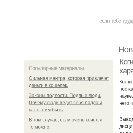
если тебе труд
Нов
Ког
Популярные материалы
хар
Сильная мантра, которая привлечет
Когни
деньги в кошелек.
поста
науке
Законы подлости. Подлые люди.
него 
Почему люди ведут себя подло и
как с этим быть.
Вывод
В том случае, если очень хочется,
дисци
то можно.