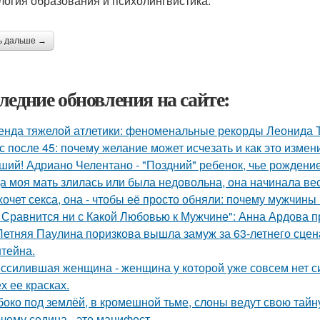
логия образования и психолингвистика.
ь дальше →
ледние обновления на сайте:
енда тяжелой атлетики: феноменальные рекорды Леонида 
с после 45: почему желание может исчезать и как это измени
ший! Адриано Челентано - "Поздний" ребенок, чье рождени
а моя мать злилась или была недовольна, она начинала вест
хочет секса, она - чтобы её просто обняли: почему мужчин
 Сравнится ни с Какой Любовью к Мужчине": Анна Ардова пр
Летняя Паулина поризкова вышла замуж за 63-летнего сц
тейна.
ссилившая женщина - женщина у которой уже совсем нет сил
х ее красках.
боко под землёй, в кромешной тьме, слоны ведут свою тайн
чему седина - это манифест.