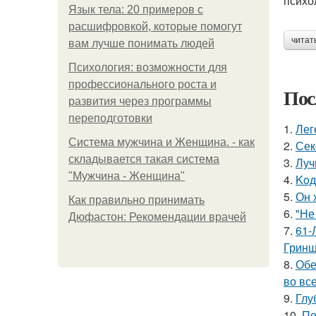
психо
Язык тела: 20 примеров с
расшифровкой, которые помогут
читат
вам лучше понимать людей
Психология: возможности для
профессионального роста и
Пос
развития через программы
переподготовки
1.
Лег
Система мужчина и Женщина. - как
2.
Сек
складывается такая система
3.
Луч
"Мужчина - Женщина"
4.
Koд
5.
Он 
Как правильно принимать
6.
"Не
Дюфастон: Рекомендации врачей
7.
61-
Гринш
8.
Обе
во все
9.
Глу
10.
По