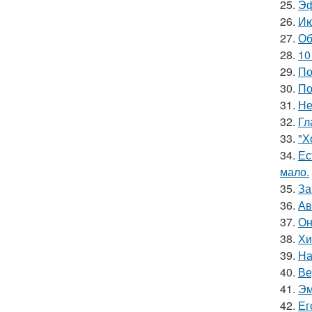
25.
Эф
26.
Ию
27.
Об
28.
10
29.
По
30.
По
31.
Не
32.
Гл
33.
"Х
34.
Ес
мало.
35.
За
36.
Ав
37.
Он
38.
Хи
39.
На
40.
Ве
41.
Эм
42.
Ег