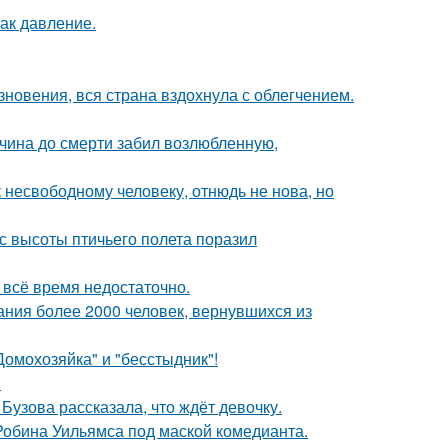
как давление.
новения, вся страна вздохнула с облегчением.
жчина до смерти забил возлюбленную,
несвободному человеку, отнюдь не нова, но
с высоты птичьего полета поразил
всё время недостаточно.
ания более 2000 человек, вернувшихся из
Домохозяйка" и "бесстыдник"!
.
Бузова рассказала, что ждёт девочку.
 Робина Уильямса под маской комедианта.