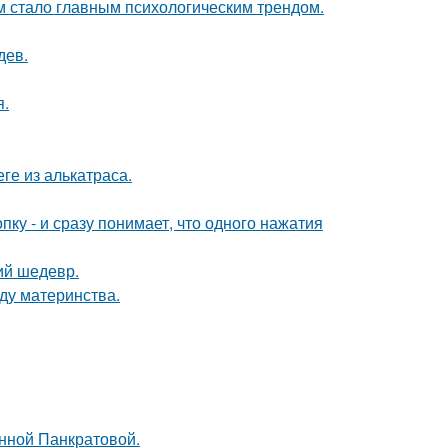
 стало главным психологическим трендом.
дев.
я.
ге из алькатраса.
пку - и сразу понимает, что одного нажатия
ий шедевр.
ду материнства.
Анной Панкратовой.