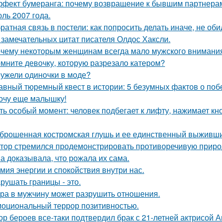
фект бумеранга: почему возвращение к бывшим партнерам
ль 2007 года.
ратная связь в постели: как попросить делать иначе, не оби
 замечательных цитат писателя Олдос Хаксли.
чему некоторым женщинам всегда мало мужского внимани
мните девочку, которую разрезало катером?
ужели одиночки в моде?
авный тюремный квест в истории: 5 безумных фактов о побе
очу еще малышку!
ть особый момент: человек подбегает к лифту, нажимает кно
брошенная костромская глушь и ее единственный выживш
тор стремился продемонстрировать противоречивую приро
а доказывала, что рожала их сама.
мия энергии и спокойствия внутри нас.
рушать границы - это.
ра в мужчину может разрушить отношения.
оциональный террор позитивностью.
ор бероев все-таки подтвердил брак с 21-летней актрисой 